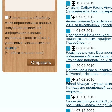
19.07.2011
14 июля Cathay Pacific Air
(Домодедово). Рейс, совер
07.07.2011
Я согласен на обработку
Авиакомпания Qatar Airways
моих персональных данных,
2011 за высочайший уровен
получение рекламной
01.07.2011
информации и запись
Предлагаем Вам специальн
разговора в соответствии с
привлекательным тарифам
Подробнее... ...
условиями, указанными по
ссылке
*
06.07.2010
Рады предложить Вам про
(* - обязательное поле)
побережье в Монте-Карло и
Это самое панорамное и зр
Отправить
20.04.2010
Приглашаем Вас в незабыв
Universal в Испании, посещ
24.02.2010
Etihad Airways - лучшая ав
На недавно прошедшей цере
награду ...
12.01.2010
Сезон распродаж в ОАЭ! Ду
розничных магазинов примут
07.12.2009