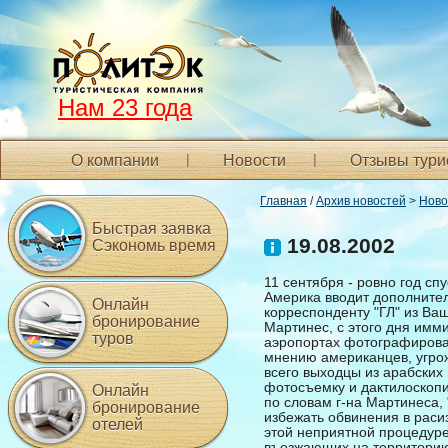
Нам 23 года
О компании
Новости
Отзывы тури
Главная
/
Архив новостей
>
Ново
Быстрая заявка
19.08.2002
Сэкономь время
11 сентября - ровно год сп
Америка вводит дополнител
Онлайн
корреспонденту "ГЛ" из В
бронирование
Мартинес, с этого дня имм
туров
аэропортах фотографироват
мнению американцев, угро
всего выходцы из арабских 
фотосъемку и дактилоскопию
Онлайн
по словам г-на Мартинеса,
бронирование
избежать обвинения в раси
отелей
этой неприятной процедуре 
въезжающих на территорию