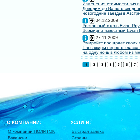
Изменения стоимости виз в
Доводим до Вашего сведени
новогодние заезды в Австри
04.12.2009
Роскошный отель Evian Roy
Всемирно известный Evian 
27.11.2009
Эмирейтс поощряет своих 
Пассажиры первого класса 
на одну ночь в любом из мн
О КОМПАНИИ:
УСЛУГИ:
О компании ПОЛИТЭК
Быстрая заявка
Вакансии
Страны