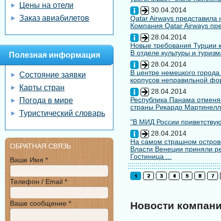
Цены на отели
30.04.2014
Заказ авиабилетов
Qatar Airways представила
Компания Qatar Airways пр
28.04.2014
Новые требования Турции к
В отделе культуры и туризм
Полезная информация
28.04.2014
В центре немецкого города
Состояние заявки
корпусов неправильной форм
Карты стран
28.04.2014
Республика Панама отменяе
Погода в мире
страны Рикардо Мартинелл
Туристический словарь
"В МИД России приветствуют
28.04.2014
На самом страшном остров
ОБРАТНАЯ СВЯЗЬ
Власти Венеции приняли ре
Гостиница ...
Ваше Имя *
Телефон / Email *
Ваше сообщение *
Новости компан