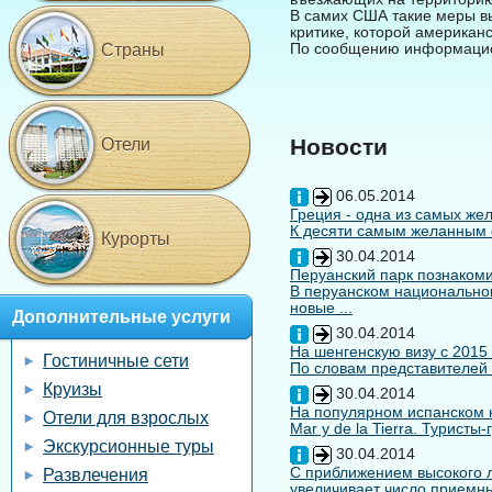
В самих США такие меры в
критике, которой американ
По сообщению информацио
Страны
Новости
Отели
06.05.2014
Греция - одна из самых жел
К десяти самым желанным с
Курорты
30.04.2014
Перуанский парк познакоми
В перуанском национальном
новые ...
Дополнительные услуги
30.04.2014
На шенгенскую визу с 2015
Гостиничные сети
По словам представителей 
Круизы
30.04.2014
На популярном испанском к
Отели для взрослых
Mar y de la Tierra. Туристы
Экскурсионные туры
30.04.2014
С приближением высокого л
Развлечения
увеличивает число приемны