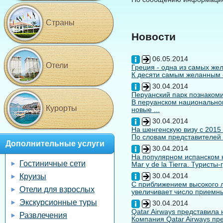
Страны
Новости
06.05.2014
Отели
Греция - одна из самых жел
К десяти самым желанным с
30.04.2014
Перуанский парк познакоми
В перуанском национальном
Курорты
новые ...
30.04.2014
На шенгенскую визу с 2015
По словам представителей 
Дополнительные услуги
30.04.2014
На популярном испанском к
Гостиничные сети
Mar y de la Tierra. Туристы
30.04.2014
Круизы
С приближением высокого л
Отели для взрослых
увеличивает число приемны
Экскурсионные туры
30.04.2014
Qatar Airways представила
Развлечения
Компания Qatar Airways пр