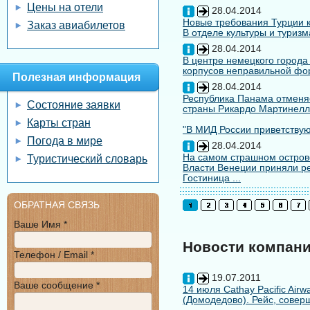
Цены на отели
28.04.2014
Новые требования Турции к
Заказ авиабилетов
В отделе культуры и туризм
28.04.2014
В центре немецкого города
корпусов неправильной форм
Полезная информация
28.04.2014
Республика Панама отменяе
Состояние заявки
страны Рикардо Мартинелл
Карты стран
"В МИД России приветствуют
Погода в мире
28.04.2014
На самом страшном остров
Туристический словарь
Власти Венеции приняли ре
Гостиница ...
ОБРАТНАЯ СВЯЗЬ
Ваше Имя *
Новости компан
Телефон / Email *
19.07.2011
Ваше сообщение *
14 июля Cathay Pacific Air
(Домодедово). Рейс, совер