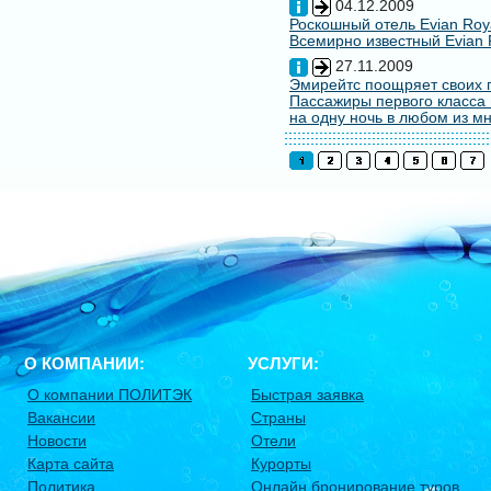
04.12.2009
Роскошный отель Evian Roy
Всемирно известный Evian 
27.11.2009
Эмирейтс поощряет своих 
Пассажиры первого класса 
на одну ночь в любом из мн
О КОМПАНИИ:
УСЛУГИ:
О компании ПОЛИТЭК
Быстрая заявка
Вакансии
Страны
Новости
Отели
Карта сайта
Курорты
Политика
Онлайн бронирование туров