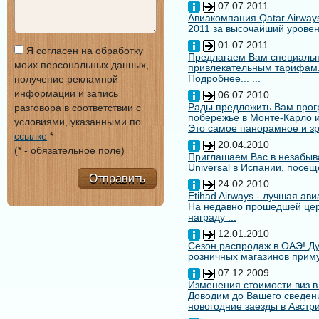
07.07.2011
Авиакомпания Qatar Airways
2011 за высочайший уровен
01.07.2011
Я согласен на обработку
Предлагаем Вам специальн
моих персональных данных,
привлекательным тарифам
Подробнее... ...
получение рекламной
информации и запись
06.07.2010
Рады предложить Вам про
разговора в соответствии с
побережье в Монте-Карло и
условиями, указанными по
Это самое панорамное и зр
ссылке
*
20.04.2010
(* - обязательное поле)
Приглашаем Вас в незабыв
Universal в Испании, посещ
Отправить
24.02.2010
Etihad Airways - лучшая ав
На недавно прошедшей цере
награду ...
12.01.2010
Сезон распродаж в ОАЭ! Ду
розничных магазинов примут
07.12.2009
Изменения стоимости виз в
Доводим до Вашего сведени
новогодние заезды в Австри