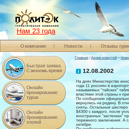
Нам 23 года
О компании
Новости
Отзывы тури
Главная
/
Архив новостей
>
Ново
Быстрая заявка
12.08.2002
Сэкономь время
На днях Министерство ино
года 11 россиян в аэропор
Онлайн
называемых "тайских" таб
бронирование
властями этой страны к пр
туров
По сообщению официальног
вернулись на родину. В отн
сняты. Остальные шестеро
$4300 с каждого, после уп
Онлайн
иностранных "застенках" п
бронирование
тюремного заключения. А с
отелей
октябре.
По сообщению информацио