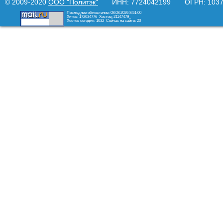
© 2009-2020
ООО "Политэк"
ИНН: 7724042199 ОГРН: 10377
Последнее обновление: 08.08.2026 8:51:00
Хитов: 172034776
Хостов: 21147479
Хостов сегодня: 1032
Сейчас на сайте: 20