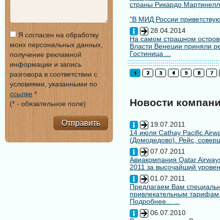
страны Рикардо Мартинелл
"В МИД России приветствуют
28.04.2014
Я согласен на обработку
На самом страшном остров
моих персональных данных,
Власти Венеции приняли ре
Гостиница ...
получение рекламной
информации и запись
разговора в соответствии с
условиями, указанными по
ссылке
*
Новости компан
(* - обязательное поле)
Отправить
19.07.2011
14 июля Cathay Pacific Air
(Домодедово). Рейс, совер
07.07.2011
Авиакомпания Qatar Airways
2011 за высочайший уровен
01.07.2011
Предлагаем Вам специальн
привлекательным тарифам
Подробнее... ...
06.07.2010