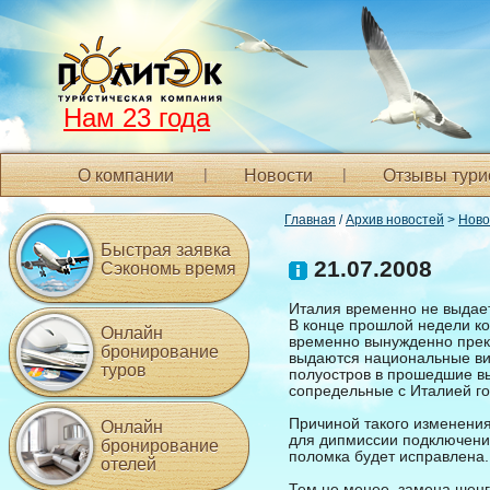
Нам 23 года
О компании
Новости
Отзывы тури
Главная
/
Архив новостей
>
Ново
Быстрая заявка
21.07.2008
Сэкономь время
Италия временно не выдает
В конце прошлой недели ко
Онлайн
временно вынужденно прекр
бронирование
выдаются национальные ви
туров
полуостров в прошедшие в
сопредельные с Италией го
Причиной такого изменени
Онлайн
для дипмиссии подключение
бронирование
поломка будет исправлена.
отелей
Тем не менее, замена шенг