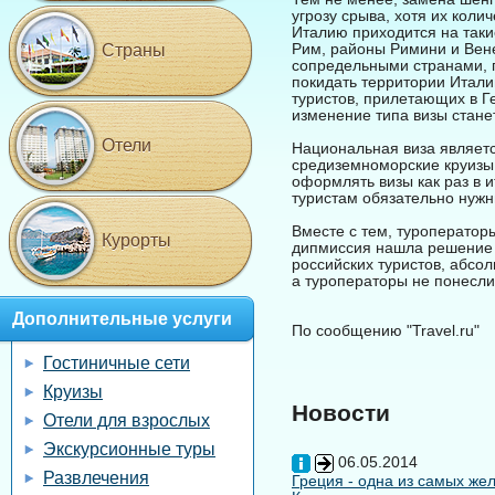
угрозу срыва, хотя их коли
Италию приходится на таки
Рим, районы Римини и Вене
Страны
сопредельными странами, п
покидать территории Итали
туристов, прилетающих в Г
изменение типа визы стане
Отели
Национальная виза являетс
средиземноморские круизы
оформлять визы как раз в и
туристам обязательно нужн
Вместе с тем, туроператор
Курорты
дипмиссия нашла решение 
российских туристов, абсо
а туроператоры не понесли
Дополнительные услуги
По сообщению "Travel.ru"
Гостиничные сети
Круизы
Новости
Отели для взрослых
Экскурсионные туры
06.05.2014
Развлечения
Греция - одна из самых жел