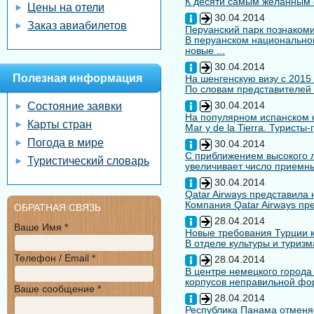
К десяти самым желанным с
Цены на отели
30.04.2014
Заказ авиабилетов
Перуанский парк познакоми
В перуанском национальном
новые ...
30.04.2014
Полезная информация
На шенгенскую визу с 2015
По словам представителей 
30.04.2014
Состояние заявки
На популярном испанском к
Карты стран
Mar y de la Tierra. Туристы
Погода в мире
30.04.2014
С приближением высокого л
Туристический словарь
увеличивает число приемны
30.04.2014
Qatar Airways представила
Компания Qatar Airways пр
ОБРАТНАЯ СВЯЗЬ
28.04.2014
Ваше Имя *
Новые требования Турции к
В отделе культуры и туризм
Телефон / Email *
28.04.2014
В центре немецкого города
корпусов неправильной форм
Ваше сообщение *
28.04.2014
Республика Панама отменяе