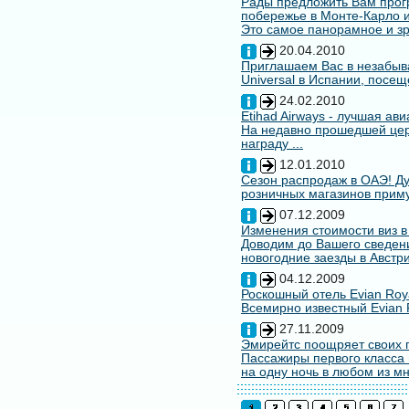
Рады предложить Вам про
побережье в Монте-Карло и
Это самое панорамное и зр
20.04.2010
Приглашаем Вас в незабыв
Universal в Испании, посещ
24.02.2010
Etihad Airways - лучшая ав
На недавно прошедшей цере
награду ...
12.01.2010
Сезон распродаж в ОАЭ! Ду
розничных магазинов примут
07.12.2009
Изменения стоимости виз в
Доводим до Вашего сведени
новогодние заезды в Австри
04.12.2009
Роскошный отель Evian Roy
Всемирно известный Evian 
27.11.2009
Эмирейтс поощряет своих 
Пассажиры первого класса 
на одну ночь в любом из мн