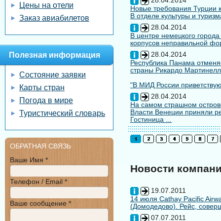
28.04.2014
Цены на отели
Новые требования Турции к
В отделе культуры и туризм
Заказ авиабилетов
28.04.2014
В центре немецкого города
корпусов неправильной форм
28.04.2014
Полезная информация
Республика Панама отменяе
страны Рикардо Мартинелл
Состояние заявки
"В МИД России приветствуют
Карты стран
28.04.2014
Погода в мире
На самом страшном остров
Власти Венеции приняли ре
Туристический словарь
Гостиница ...
ОБРАТНАЯ СВЯЗЬ
Ваше Имя *
Новости компан
Телефон / Email *
19.07.2011
14 июля Cathay Pacific Air
Ваше сообщение *
(Домодедово). Рейс, совер
07.07.2011