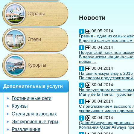
Страны
Новости
06.05.2014
Греция - одна из самых жел
Отели
К десяти самым желанным с
30.04.2014
Перуанский парк познакоми
В перуанском национальном
новые ...
Курорты
30.04.2014
На шенгенскую визу с 2015
По словам представителей 
30.04.2014
Дополнительные услуги
На популярном испанском к
Mar y de la Tierra. Туристы
Гостиничные сети
30.04.2014
Круизы
С приближением высокого л
увеличивает число приемны
Отели для взрослых
30.04.2014
Экскурсионные туры
Qatar Airways представила
Компания Qatar Airways пр
Развлечения