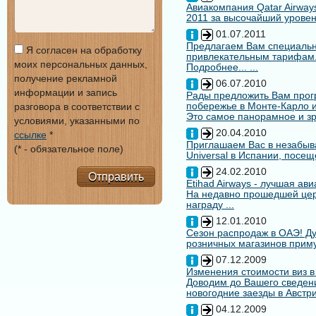
Авиакомпания Qatar Airways
2011 за высочайший уровен
01.07.2011
Предлагаем Вам специальн
Я согласен на обработку
привлекательным тарифам
моих персональных данных,
Подробнее... ...
получение рекламной
06.07.2010
информации и запись
Рады предложить Вам про
побережье в Монте-Карло и
разговора в соответствии с
Это самое панорамное и зр
условиями, указанными по
20.04.2010
ссылке
*
Приглашаем Вас в незабыв
(* - обязательное поле)
Universal в Испании, посещ
24.02.2010
Отправить
Etihad Airways - лучшая ав
На недавно прошедшей цере
награду ...
12.01.2010
Сезон распродаж в ОАЭ! Ду
розничных магазинов примут
07.12.2009
Изменения стоимости виз в
Доводим до Вашего сведени
новогодние заезды в Австри
04.12.2009