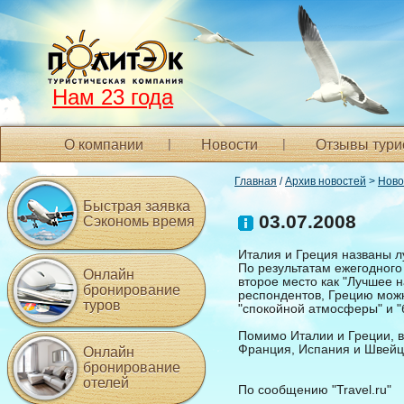
Нам 23 года
О компании
Новости
Отзывы тури
Главная
/
Архив новостей
>
Ново
Быстрая заявка
03.07.2008
Сэкономь время
Италия и Греция названы 
По результатам ежегодного
Онлайн
второе место как "Лучшее 
бронирование
респондентов, Грецию можн
туров
"спокойной атмосферы" и "
Помимо Италии и Греции, в
Франция, Испания и Швейц
Онлайн
бронирование
отелей
По сообщению "Travel.ru"