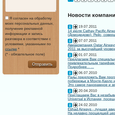
Новости компан
Я согласен на обработку
моих персональных данных,
19.07.2011
получение рекламной
14 июля Cathay Pacific Air
информации и запись
(Домодедово). Рейс, совер
разговора в соответствии с
07.07.2011
условиями, указанными по
Авиакомпания Qatar Airways
2011 за высочайший уровен
ссылке
*
(* - обязательное поле)
01.07.2011
Предлагаем Вам специальн
привлекательным тарифам
Отправить
Подробнее... ...
06.07.2010
Рады предложить Вам про
побережье в Монте-Карло и
Это самое панорамное и зр
20.04.2010
Приглашаем Вас в незабыв
Universal в Испании, посещ
24.02.2010
Etihad Airways - лучшая ав
На недавно прошедшей цере