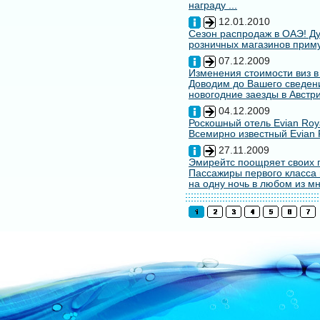
награду ...
12.01.2010
Сезон распродаж в ОАЭ! Ду
розничных магазинов примут
07.12.2009
Изменения стоимости виз в
Доводим до Вашего сведени
новогодние заезды в Австри
04.12.2009
Роскошный отель Evian Roy
Всемирно известный Evian 
27.11.2009
Эмирейтс поощряет своих 
Пассажиры первого класса 
на одну ночь в любом из мн