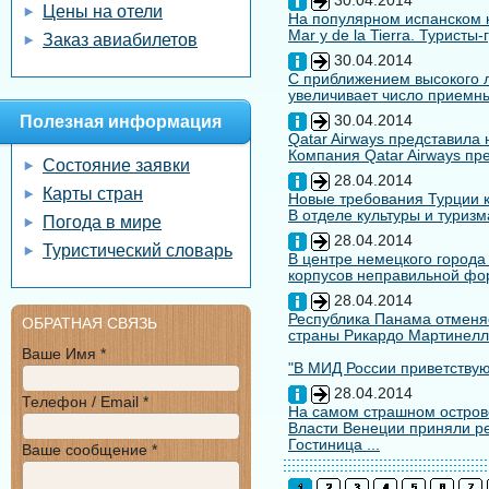
30.04.2014
Цены на отели
На популярном испанском к
Mar y de la Tierra. Туристы
Заказ авиабилетов
30.04.2014
С приближением высокого л
увеличивает число приемны
30.04.2014
Полезная информация
Qatar Airways представила
Компания Qatar Airways пр
Состояние заявки
28.04.2014
Карты стран
Новые требования Турции к
В отделе культуры и туризм
Погода в мире
28.04.2014
Туристический словарь
В центре немецкого города
корпусов неправильной форм
28.04.2014
Республика Панама отменяе
ОБРАТНАЯ СВЯЗЬ
страны Рикардо Мартинелл
Ваше Имя *
"В МИД России приветствуют
28.04.2014
Телефон / Email *
На самом страшном остров
Власти Венеции приняли ре
Гостиница ...
Ваше сообщение *