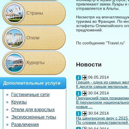
привлекают замки Луары и 
отправляется в Альпы.
Страны
Несмотря на впечатляющую 
туризма во Франции. По мн
эстафеты Олимпийского огн
предложений.
Отели
По сообщению "Travel.ru"
Курорты
Новости
06.05.2014
Греция - одна из самых жел
Дополнительные услуги
К десяти самым желанным с
30.04.2014
Гостиничные сети
Перуанский парк познакоми
Круизы
В перуанском национальном
новые ...
Отели для взрослых
30.04.2014
Экскурсионные туры
На шенгенскую визу с 2015
По словам представителей 
Развлечения