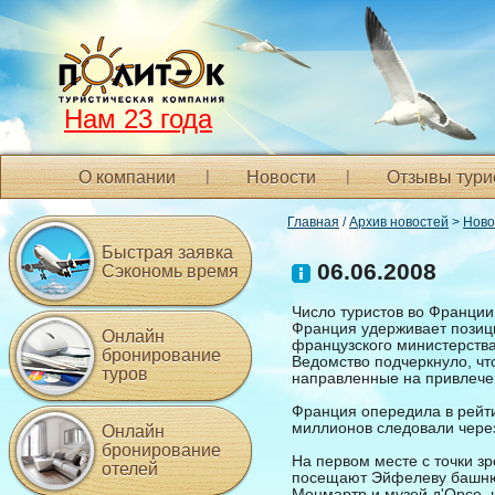
Нам 23 года
О компании
Новости
Отзывы тури
Главная
/
Архив новостей
>
Ново
Быстрая заявка
06.06.2008
Сэкономь время
Число туристов во Франции
Франция удерживает позиц
Онлайн
французского министерства
бронирование
Ведомство подчеркнуло, чт
туров
направленные на привлечен
Франция опередила в рейти
миллионов следовали чере
Онлайн
бронирование
На первом месте с точки зр
отелей
посещают Эйфелеву башню,
Монмартр и музей д'Орсе, 