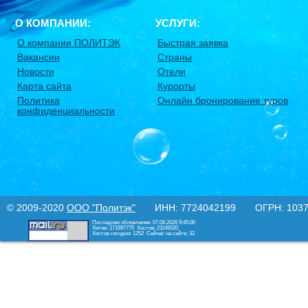
О КОМПАНИИ:
УСЛУГИ:
О компании ПОЛИТЭК
Быстрая заявка
Вакансии
Страны
Новости
Отели
Карта сайта
Курорты
Политика
Онлайн бронирование туров
конфиденциальности
© 2009-2020
ООО "Политэк"
ИНН: 7724042199 ОГРН: 10377
Последнее обновление: 07.08.2026 9:45:00
Хитов: 171997775
Хостов: 21145020
Хостов сегодня: 1252
Сейчас на сайте: 32