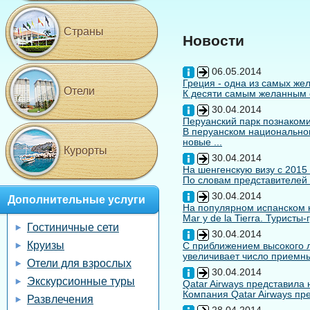
Страны
Новости
06.05.2014
Греция - одна из самых жел
Отели
К десяти самым желанным с
30.04.2014
Перуанский парк познакоми
В перуанском национальном
новые ...
Курорты
30.04.2014
На шенгенскую визу с 2015
По словам представителей 
30.04.2014
Дополнительные услуги
На популярном испанском к
Mar y de la Tierra. Туристы
Гостиничные сети
30.04.2014
Круизы
С приближением высокого л
увеличивает число приемны
Отели для взрослых
30.04.2014
Экскурсионные туры
Qatar Airways представила
Компания Qatar Airways пр
Развлечения