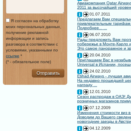
Авиакомпания Qatar Airways
2011 за высочайший уровен
01.07.2011
Предлагаем Вам специальн
Я согласен на обработку
привлекательным тарифам
моих персональных данных,
Подробнее... ...
получение рекламной
06.07.2010
информации и запись
Рады предложить Вам про
побережье в Монте-Карло и
разговора в соответствии с
Это самое панорамное и зр
условиями, указанными по
20.04.2010
ссылке
*
Приглашаем Вас в незабыв
(* - обязательное поле)
Universal в Испании, посещ
24.02.2010
Отправить
Etihad Airways - лучшая ав
На недавно прошедшей цере
награду ...
12.01.2010
Сезон распродаж в ОАЭ! Ду
розничных магазинов примут
07.12.2009
Изменения стоимости виз в
Доводим до Вашего сведени
новогодние заезды в Австри
04.12.2009