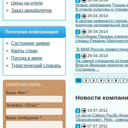
28.04.2014
Цены на отели
Новые требования Турции к
В отделе культуры и туризм
Заказ авиабилетов
28.04.2014
В центре немецкого города
корпусов неправильной форм
28.04.2014
Полезная информация
Республика Панама отменяе
страны Рикардо Мартинелл
Состояние заявки
"В МИД России приветствуют
Карты стран
28.04.2014
Погода в мире
На самом страшном остров
Власти Венеции приняли ре
Туристический словарь
Гостиница ...
ОБРАТНАЯ СВЯЗЬ
Ваше Имя *
Новости компан
Телефон / Email *
19.07.2011
14 июля Cathay Pacific Air
Ваше сообщение *
(Домодедово). Рейс, совер
07.07.2011