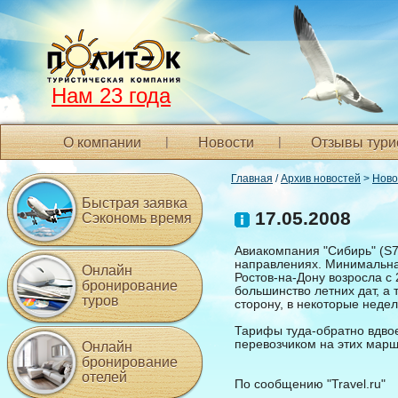
Нам 23 года
О компании
Новости
Отзывы тури
Главная
/
Архив новостей
>
Ново
Быстрая заявка
17.05.2008
Сэкономь время
Авиакомпания "Сибирь" (S7
направлениях. Минимальная
Онлайн
Ростов-на-Дону возросла с 
бронирование
большинство летних дат, а 
туров
сторону, в некоторые недел
Тарифы туда-обратно вдвое
перевозчиком на этих марш
Онлайн
бронирование
отелей
По сообщению "Travel.ru"