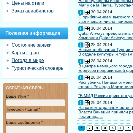
На популярном испанском к
Цены на отели
Mar y de la Tierra. Туристы
Заказ авиабилетов
30.04.2014
С приближением высокого л
увеличивает число приемны
30.04.2014
Полезная информация
Qatar Airways представила
Компания Qatar Airways пр
28.04.2014
Состояние заявки
Новые требования Турции к
Карты стран
В отделе культуры и туризм
Погода в мире
28.04.2014
В центре немецкого города
Туристический словарь
корпусов неправильной форм
28.04.2014
Республика Панама отменяе
страны Рикардо Мартинелл
ОБРАТНАЯ СВЯЗЬ
"В МИД России приветствуют
Ваше Имя *
28.04.2014
На самом страшном остров
Телефон / Email *
Власти Венеции приняли ре
Гостиница ...
Ваше сообщение *