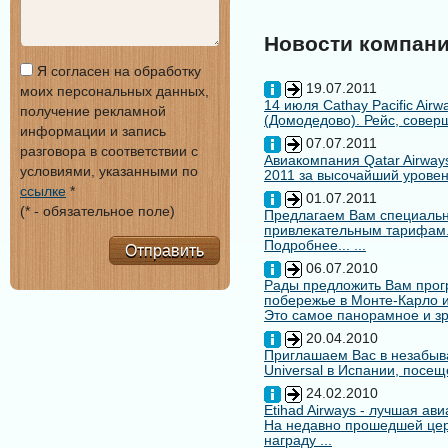
Новости компан
Я согласен на обработку
19.07.2011
моих персональных данных,
14 июля Cathay Pacific Air
получение рекламной
(Домодедово). Рейс, совер
информации и запись
07.07.2011
разговора в соответствии с
Авиакомпания Qatar Airways
условиями, указанными по
2011 за высочайший уровен
ссылке
*
01.07.2011
(* - обязательное поле)
Предлагаем Вам специальн
привлекательным тарифам
Подробнее... ...
Отправить
06.07.2010
Рады предложить Вам про
побережье в Монте-Карло и
Это самое панорамное и зр
20.04.2010
Приглашаем Вас в незабыв
Universal в Испании, посещ
24.02.2010
Etihad Airways - лучшая ав
На недавно прошедшей цере
награду ...