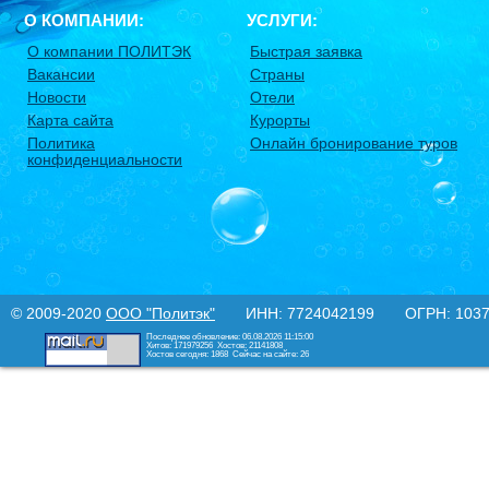
О КОМПАНИИ:
УСЛУГИ:
О компании ПОЛИТЭК
Быстрая заявка
Вакансии
Страны
Новости
Отели
Карта сайта
Курорты
Политика
Онлайн бронирование туров
конфиденциальности
© 2009-2020
ООО "Политэк"
ИНН: 7724042199 ОГРН: 10377
Последнее обновление: 06.08.2026 11:15:00
Хитов: 171979256
Хостов: 21141808
Хостов сегодня: 1868
Сейчас на сайте: 26