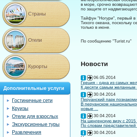
в море, срочно возвращаю
по защите от надвигающег
Страны
Тайфун "Ногури", первый в
Тихого океана, поскольку с
только в июне.
Отели
По сообщению "Turist.ru"
Новости
Курорты
06.05.2014
Греция - одна из самых жел
К десяти самым желанным с
Дополнительные услуги
30.04.2014
Перуанский парк познакоми
Гостиничные сети
В перуанском национальном
Круизы
новые ...
30.04.2014
Отели для взрослых
На шенгенскую визу с 2015
Экскурсионные туры
По словам представителей 
Развлечения
30.04.2014