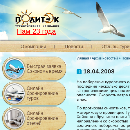
Нам 23 года
О компании
Новости
Отзывы тури
Главная
/
Архив новостей
>
Ново
Быстрая заявка
18.04.2008
Сэкономь время
На побережье курортного о
последние несколько десят
Онлайн
за тропическими циклонами 
бронирование
опасности. Скорость ветра 
туров
в час.
По прогнозам синоптиков, 
материковую провинцию Гуа
Онлайн
Хайнаня обрушится почти 1
бронирование
направлении со скоростью 
отелей
восточного побережья остро
метеорологическая обсерв