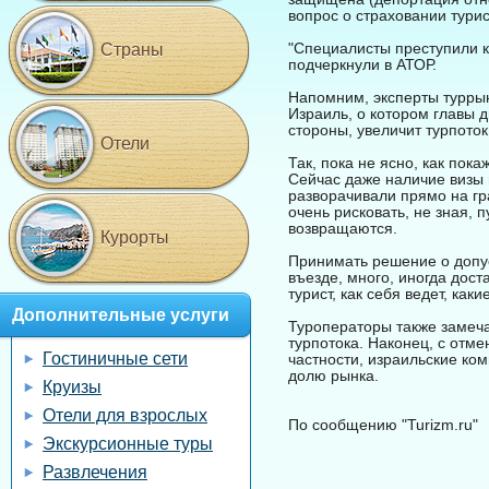
вопрос о страховании турис
"Специалисты преступили к
Страны
подчеркнули в АТОР.
Напомним, эксперты туррын
Израиль, о котором главы 
стороны, увеличит турпоток
Отели
Так, пока не ясно, как пок
Сейчас даже наличие визы н
разворачивали прямо на гра
очень рисковать, не зная, п
возвращаются.
Курорты
Принимать решение о допуск
въезде, много, иногда дост
турист, как себя ведет, каки
Дополнительные услуги
Туроператоры также замеча
турпотока. Наконец, с отме
Гостиничные сети
частности, израильские ком
долю рынка.
Круизы
Отели для взрослых
По сообщению "Turizm.ru"
Экскурсионные туры
Развлечения