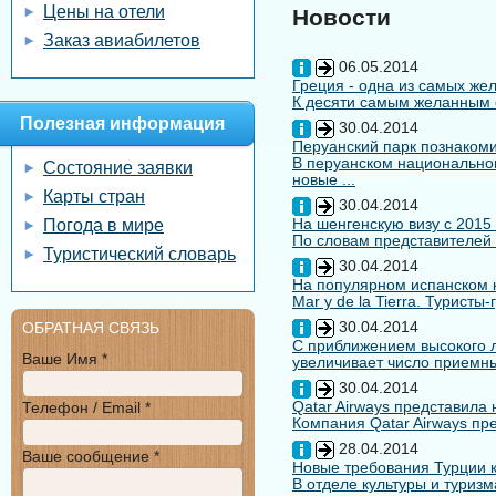
Цены на отели
Новости
Заказ авиабилетов
06.05.2014
Греция - одна из самых жел
К десяти самым желанным с
Полезная информация
30.04.2014
Перуанский парк познакоми
В перуанском национальном
Состояние заявки
новые ...
Карты стран
30.04.2014
На шенгенскую визу с 2015
Погода в мире
По словам представителей 
Туристический словарь
30.04.2014
На популярном испанском к
Mar y de la Tierra. Туристы
30.04.2014
ОБРАТНАЯ СВЯЗЬ
С приближением высокого л
Ваше Имя *
увеличивает число приемны
30.04.2014
Qatar Airways представила
Телефон / Email *
Компания Qatar Airways пр
28.04.2014
Ваше сообщение *
Новые требования Турции к
В отделе культуры и туризм