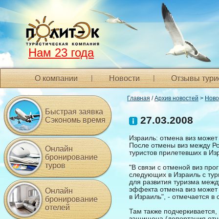
Нам 23 года
О компании
Новости
Отзывы тури
Главная
/
Архив новостей
>
Ново
Быстрая заявка
27.03.2008
Сэкономь время
Израиль: отмена виз может
После отмены виз между Ро
Онлайн
туристов прилетевших в Из
бронирование
туров
"В связи с отменой виз про
следующих в Израиль с ту
для развития туризма межд
эффекта отмена виз может 
Онлайн
в Израиль", - отмечается в
бронирование
отелей
Там также подчеркивается,
защищена (депортация отн