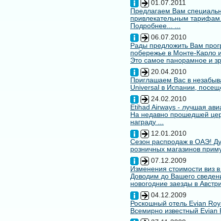
01.07.2011
Предлагаем Вам специальн
привлекательным тарифам
Подробнее... ...
06.07.2010
Рады предложить Вам про
побережье в Монте-Карло и
Это самое панорамное и зр
20.04.2010
Приглашаем Вас в незабыв
Universal в Испании, посещ
24.02.2010
Etihad Airways - лучшая ав
На недавно прошедшей цере
награду ...
12.01.2010
Сезон распродаж в ОАЭ! Ду
розничных магазинов примут
07.12.2009
Изменения стоимости виз в
Доводим до Вашего сведени
новогодние заезды в Австри
04.12.2009
Роскошный отель Evian Roy
Всемирно известный Evian 