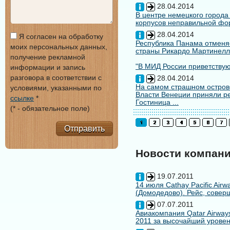
28.04.2014
В центре немецкого города
корпусов неправильной форм
28.04.2014
Я согласен на обработку
Республика Панама отменяе
моих персональных данных,
страны Рикардо Мартинелл
получение рекламной
"В МИД России приветствуют
информации и запись
разговора в соответствии с
28.04.2014
На самом страшном остров
условиями, указанными по
Власти Венеции приняли ре
ссылке
*
Гостиница ...
(* - обязательное поле)
Отправить
Новости компан
19.07.2011
14 июля Cathay Pacific Air
(Домодедово). Рейс, совер
07.07.2011
Авиакомпания Qatar Airways
2011 за высочайший уровен