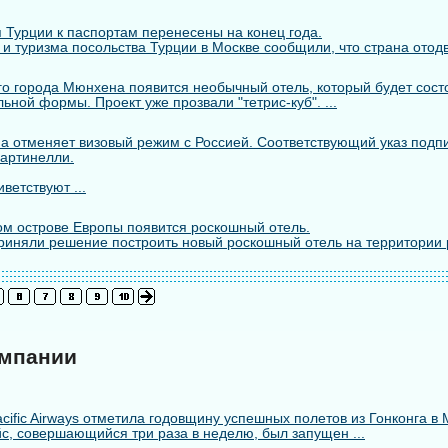
 Турции к паспортам перенесены на конец года.
 и туризма посольства Турции в Москве сообщили, что страна отодв
го города Мюнхена появится необычный отель, который будет состо
ьной формы. Проект уже прозвали "тетрис-куб". ...
а отменяет визовый режим с Россией. Соответствующий указ подп
артинелли.
ветствуют ...
м острове Европы появится роскошный отель.
риняли решение построить новый роскошный отель на территории 
омпании
cific Airways отметила годовщину успешных полетов из Гонконга в 
с, совершающийся три раза в неделю, был запущен ...