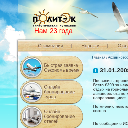
Нам 23 года
О компании
Новости
Отзы
Главная
/
Архив ново
Быстрая заявка
31.01.200
Сэкономь время
Появились горящи
Всего €399 за не
Онлайн
отдых на горнолы
бронирование
авиаперелета по м
туров
направляющиеся в
По мнению некото
сезона.
Онлайн
бронирование
отелей
По сообщению ИС