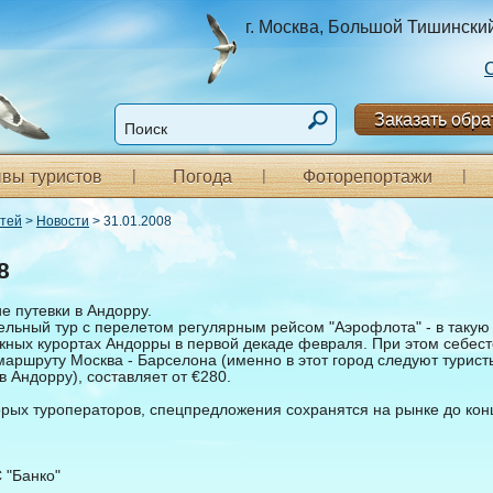
г. Москва, Большой Тишинский п
Заказать обра
вы туристов
Погода
Фоторепортажи
стей
>
Новости
> 31.01.2008
8
е путевки в Андорру.
дельный тур с перелетом регулярным рейсом "Аэрофлота" - в такую
жных курортах Андорры в первой декаде февраля. При этом себес
аршруту Москва - Барселона (именно в этот город следуют турист
 Андорру), составляет от €280.
рых туроператоров, спецпредложения сохранятся на рынке до кон
 "Банко"