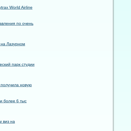
ax World Airline
авления по очень
 на Лазурном
еский парк студии
s получила новую
и более 6 тыс
 виз на