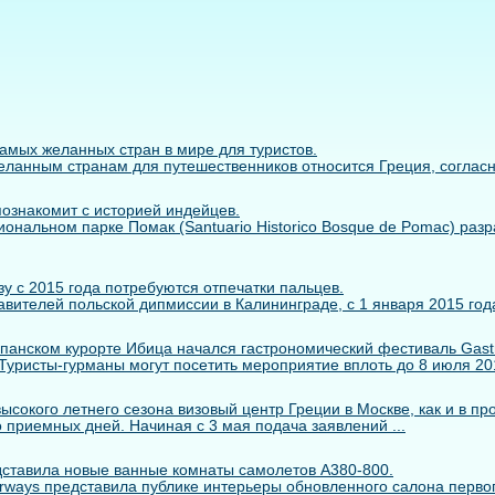
самых желанных стран в мире для туристов.
ланным странам для путешественников относится Греция, согласно 
познакомит с историей индейцев.
иональном парке Помак (Santuario Historico Bosque de Pomac) раз
у с 2015 года потребуются отпечатки пальцев.
вителей польской дипмиссии в Калининграде, с 1 января 2015 года
панском курорте Ибица начался гастрономический фестиваль Gastr
. Туристы-гурманы могут посетить мероприятие вплоть до 8 июля 2014
сокого летнего сезона визовый центр Греции в Москве, как и в пр
 приемных дней. Начиная с 3 мая подача заявлений ...
едставила новые ванные комнаты самолетов A380-800.
rways представила публике интерьеры обновленного салона первого