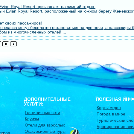
vian Royal Resort приглашает на зимний отдых.
й Evian Royal Resort, расположенный на южном берегу Женевского
т своих пассажиров!
о класса могут бесплатно остановиться на две ночи, а пассажиры 
бом из многочисленных отелей ...
ДОПОЛНИТЕЛЬНЫЕ
ПОЛЕЗНАЯ ИНФ
УСЛУГИ:
Карты стран
Гостиничные сети
Погода в мире
Круизы
Туристический сло
Отели для взрослых
Бронирование ави
Экскурсионные туры
туров