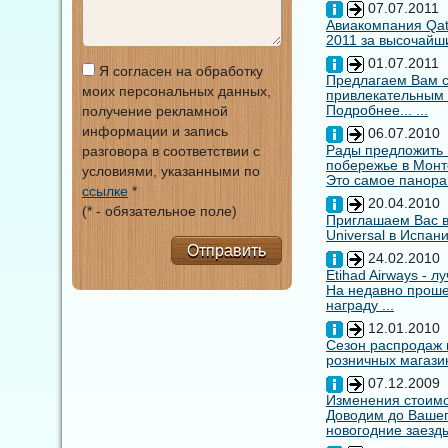
07.07.2011
Авиакомпания Qata
2011 за высочайши
01.07.2011
Я согласен на обработку
Предлагаем Вам с
моих персональных данных,
привлекательным
Подробнее... ...
получение рекламной
информации и запись
06.07.2010
Рады предложить
разговора в соответствии с
побережье в Монт
условиями, указанными по
Это самое панора
ссылке
*
20.04.2010
(* - обязательное поле)
Приглашаем Вас в
Universal в Испан
Отправить
24.02.2010
Etihad Airways - 
На недавно прошед
награду ...
12.01.2010
Сезон распродаж 
розничных магазин
07.12.2009
Изменения стоимо
Доводим до Вашег
новогодние заезды