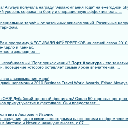
r Airways получила награду "Авиакомпания года" на ежегодной Skytr
й уровень сервиса на борту и операционную эффективность. ...
пециальные тарифы от различных авиакомпаний. Различные напр
 тарифам.
 Вам программу ФЕСТИВАЛЯ ФЕЙЕРВЕРКОВ на летний сезон 2010
е-Карло и Каннах.
мное и зрелищное ...
 незабываемый "Порт приключений"!
Порт Авентура
- это тематич
ии, посещение которого оставляет самые яркие впечатления. ...
лучшая авиакомпания мира!
шей церемонии 2010 Business Travel World Awards, Etihad Airway
в ОАЭ! Дубайский торговый фестиваль! Около 50 торговых центров 
ов примут участие в фестивале. Они предоставят ...
сти виз в Австрию и Италию.
о сведения, что в связи с ежегодными сложностями с оформлением
 в Австрию и Италию накануне вылета, с 07. ...