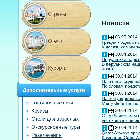
Страны
Новости
06.05.2014
Отели
Греция - одна из 
К десяти самым же
30.04.2014
Перуанский парк 
В перуанском нац
Курорты
новые ...
30.04.2014
На шенгенскую виз
По словам предста
Дополнительные услуги
30.04.2014
На популярном ис
Гостиничные сети
Mar y de la Tierra
30.04.2014
Круизы
С приближением вы
Отели для взрослых
увеличивает число
Экскурсионные туры
30.04.2014
Qatar Airways пр
Развлечения
Компания Qatar Ai