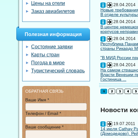
Цены на отели
28.04.2014
Новые требования
Заказ авиабилетов
В отделе культуры
28.04.2014
В центре немецко
корпусов неправил
Полезная информация
28.04.2014
Республика Панам
Состояние заявки
страны Рикардо М
Карты стран
"В МИД России при
Погода в мире
28.04.2014
На самом страшно
Туристический словарь
Власти Венеции п
Гостиница ...
ОБРАТНАЯ СВЯЗЬ
Ваше Имя *
Новости к
Телефон / Email *
19.07.2011
Ваше сообщение *
14 июля Cathay Pa
(Домодедово). Рей