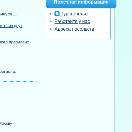
Полезная информация
Тур в кредит
инула ...
Работайте у нас
ять из двух
Адреса посольств
исал президент
региона.
Москву