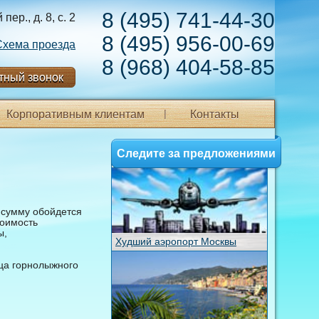
8 (495) 741-44-30
ер., д. 8, с. 2
8 (495) 956-00-69
Схема проезда
8 (968) 404-58-85
тный звонок
Корпоративным клиентам
Контакты
Следите за предложениями
 сумму обойдется
тоимость
ы,
Худший аэропорт Москвы
ца горнолыжного