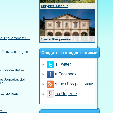
Лигурия. Италия
TripBarometer ...
Отели Флоренции
рабатываются две
Следите за предложениями
в Twitter
 процедура ...
в Facebook
o Jornadas del
 г. ...
через Rss-рассылку
ошлые годы,
на Яндексе
 ...