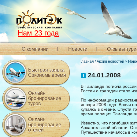
Нам 23 года
О компании
Новости
Отзывы тури
Главная
/
Архив новостей
>
Ново
Быстрая заявка
24.01.2008
Сэкономь время
В Таиланде погибла россий
России о трагедии стало из
Онлайн
бронирование
По информации радиостанци
туров
января 2008 года. Врачи по
купаясь в океане. Спустя т
время полиция Таиланда вы
Онлайн
Известно, что погибшая жи
бронирование
Архангельской области. Он
отелей
Путешествие началось в ко