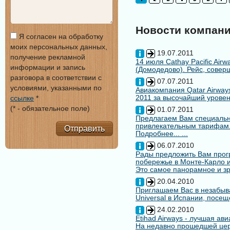
Новости компан
Я согласен на обработку
моих персональных данных,
19.07.2011
получение рекламной
14 июля Cathay Pacific Air
информации и запись
(Домодедово). Рейс, совер
разговора в соответствии с
07.07.2011
условиями, указанными по
Авиакомпания Qatar Airways
2011 за высочайший уровен
ссылке
*
(* - обязательное поле)
01.07.2011
Предлагаем Вам специальн
привлекательным тарифам
Отправить
Подробнее... ...
06.07.2010
Рады предложить Вам про
побережье в Монте-Карло и
Это самое панорамное и зр
20.04.2010
Приглашаем Вас в незабыв
Universal в Испании, посещ
24.02.2010
Etihad Airways - лучшая ав
На недавно прошедшей цере