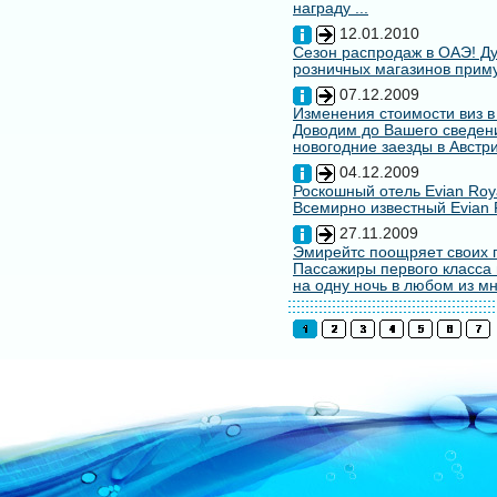
награду ...
12.01.2010
Сезон распродаж в ОАЭ! Ду
розничных магазинов примут
07.12.2009
Изменения стоимости виз в
Доводим до Вашего сведени
новогодние заезды в Австри
04.12.2009
Роскошный отель Evian Roy
Всемирно известный Evian 
27.11.2009
Эмирейтс поощряет своих 
Пассажиры первого класса 
на одну ночь в любом из мн