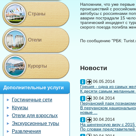
Напомним, что уже первые 
происшествий с российским
автобусы с россиянами поп
Страны
аварии пострадали 15 челов
трагический инцидент с ту
скорого поезда погибла же
Отели
По сообщению "РБК: Turist.
Курорты
Новости
06.05.2014
Греция - одна из самых жел
Дополнительные услуги
К десяти самым желанным с
30.04.2014
Гостиничные сети
Перуанский парк познакоми
Круизы
В перуанском национальном
новые ...
Отели для взрослых
30.04.2014
Экскурсионные туры
На шенгенскую визу с 2015
По словам представителей 
Развлечения