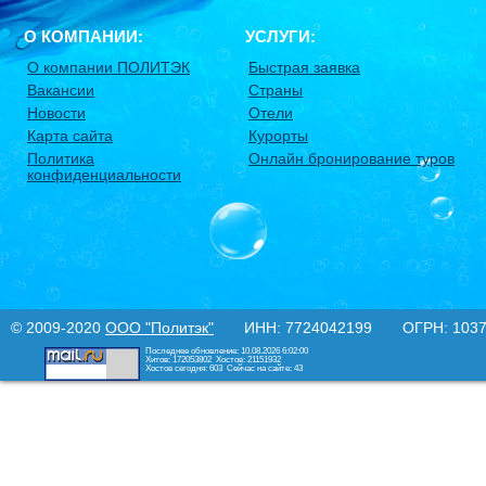
О КОМПАНИИ:
УСЛУГИ:
О компании ПОЛИТЭК
Быстрая заявка
Вакансии
Страны
Новости
Отели
Карта сайта
Курорты
Политика
Онлайн бронирование туров
конфиденциальности
© 2009-2020
ООО "Политэк"
ИНН: 7724042199 ОГРН: 10377
Последнее обновление: 10.08.2026 6:02:00
Хитов: 172053802
Хостов: 21151932
Хостов сегодня: 603
Сейчас на сайте: 43