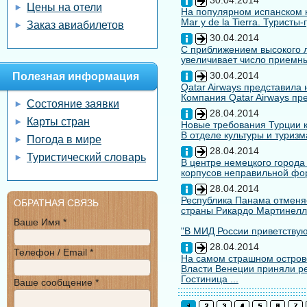
30.04.2014
Цены на отели
На популярном испанском к
Mar y de la Tierra. Туристы
Заказ авиабилетов
30.04.2014
С приближением высокого л
увеличивает число приемны
30.04.2014
Полезная информация
Qatar Airways представила
Компания Qatar Airways пр
Состояние заявки
28.04.2014
Карты стран
Новые требования Турции к
В отделе культуры и туризм
Погода в мире
28.04.2014
Туристический словарь
В центре немецкого города
корпусов неправильной форм
28.04.2014
Республика Панама отменяе
ОБРАТНАЯ СВЯЗЬ
страны Рикардо Мартинелл
Ваше Имя *
"В МИД России приветствуют
28.04.2014
Телефон / Email *
На самом страшном остров
Власти Венеции приняли ре
Гостиница ...
Ваше сообщение *