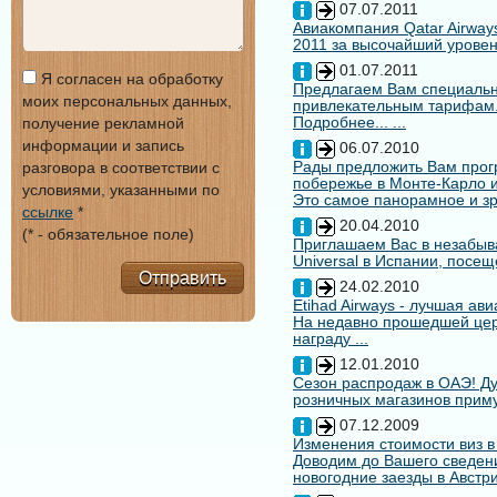
07.07.2011
Авиакомпания Qatar Airways
2011 за высочайший уровен
01.07.2011
Я согласен на обработку
Предлагаем Вам специальн
моих персональных данных,
привлекательным тарифам
Подробнее... ...
получение рекламной
информации и запись
06.07.2010
Рады предложить Вам про
разговора в соответствии с
побережье в Монте-Карло и
условиями, указанными по
Это самое панорамное и зр
ссылке
*
20.04.2010
(* - обязательное поле)
Приглашаем Вас в незабыв
Universal в Испании, посещ
Отправить
24.02.2010
Etihad Airways - лучшая ав
На недавно прошедшей цере
награду ...
12.01.2010
Сезон распродаж в ОАЭ! Ду
розничных магазинов примут
07.12.2009
Изменения стоимости виз в
Доводим до Вашего сведени
новогодние заезды в Австри