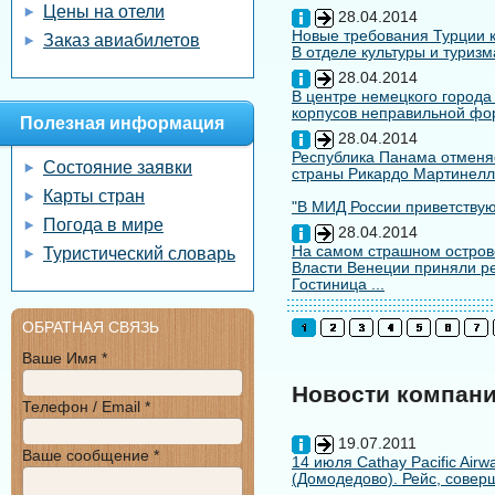
Цены на отели
28.04.2014
Новые требования Турции к
Заказ авиабилетов
В отделе культуры и туризм
28.04.2014
В центре немецкого города
корпусов неправильной форм
Полезная информация
28.04.2014
Республика Панама отменяе
Состояние заявки
страны Рикардо Мартинелл
Карты стран
"В МИД России приветствуют
Погода в мире
28.04.2014
На самом страшном остров
Туристический словарь
Власти Венеции приняли ре
Гостиница ...
ОБРАТНАЯ СВЯЗЬ
Ваше Имя *
Новости компан
Телефон / Email *
19.07.2011
Ваше сообщение *
14 июля Cathay Pacific Air
(Домодедово). Рейс, совер