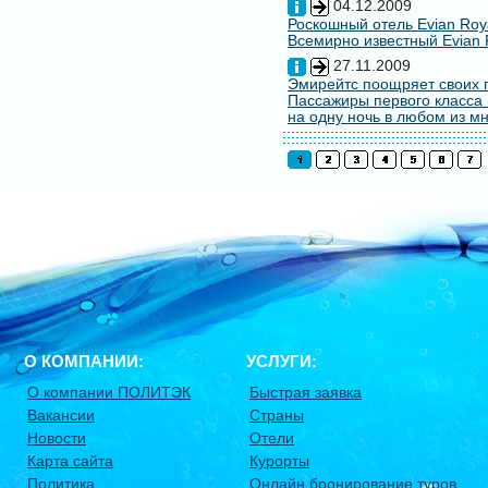
04.12.2009
Роскошный отель Evian Roy
Всемирно известный Evian 
27.11.2009
Эмирейтс поощряет своих 
Пассажиры первого класса 
на одну ночь в любом из мн
О КОМПАНИИ:
УСЛУГИ:
О компании ПОЛИТЭК
Быстрая заявка
Вакансии
Страны
Новости
Отели
Карта сайта
Курорты
Политика
Онлайн бронирование туров