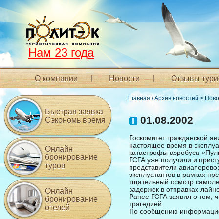
Нам 23 года
О компании
Новости
Отзывы тури
Главная
/
Архив новостей
>
Ново
Быстрая заявка
01.08.2002
Сэкономь время
Госкомитет гражданской ав
настоящее время в эксплуа
Онлайн
катастрофы аэробуса «Пулк
бронирование
ГСГА уже получили и прист
туров
представители авиаперевоз
эксплуатантов в рамках пре
тщательный осмотр самоле
задержек в отправках лайне
Онлайн
Ранее ГСГА заявил о том, ч
бронирование
трагедией.
отелей
По сообщению информацио