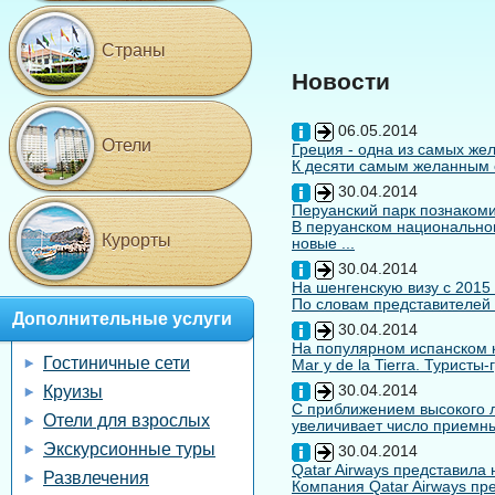
Страны
Новости
06.05.2014
Отели
Греция - одна из самых жел
К десяти самым желанным с
30.04.2014
Перуанский парк познакоми
В перуанском национальном
Курорты
новые ...
30.04.2014
На шенгенскую визу с 2015
По словам представителей 
Дополнительные услуги
30.04.2014
На популярном испанском к
Гостиничные сети
Mar y de la Tierra. Туристы
30.04.2014
Круизы
С приближением высокого л
Отели для взрослых
увеличивает число приемны
Экскурсионные туры
30.04.2014
Qatar Airways представила
Развлечения
Компания Qatar Airways пр