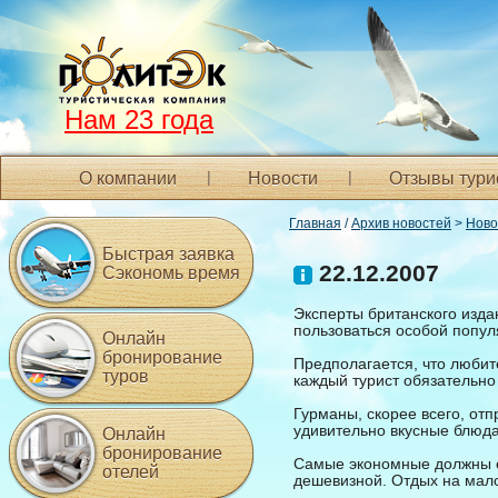
Нам 23 года
О компании
Новости
Отзывы тури
Главная
/
Архив новостей
>
Ново
Быстрая заявка
22.12.2007
Сэкономь время
Эксперты британского изда
пользоваться особой попул
Онлайн
бронирование
Предполагается, что люби
туров
каждый турист обязательно 
Гурманы, скорее всего, отп
удивительно вкусные блюда
Онлайн
бронирование
Самые экономные должны е
отелей
дешевизной. Отдых на мало