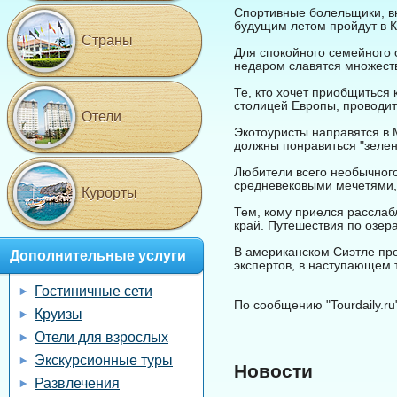
Спортивные болельщики, вн
будущим летом пройдут в К
Страны
Для спокойного семейного
недаром славятся множеств
Те, кто хочет приобщиться 
столицей Европы, проводит
Отели
Экотоуристы направятся в 
должны понравиться "зеле
Любители всего необычного
средневековыми мечетями,
Курорты
Тем, кому приелся расслаб
край. Путешествия по озе
В американском Сиэтле про
Дополнительные услуги
экспертов, в наступающем 
Гостиничные сети
По сообщению "Tourdaily.ru
Круизы
Отели для взрослых
Экскурсионные туры
Новости
Развлечения