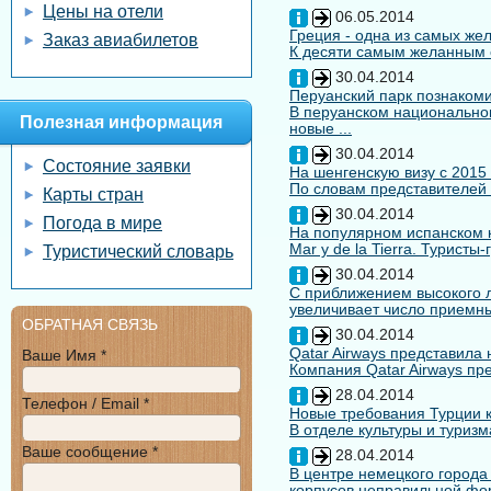
Цены на отели
06.05.2014
Греция - одна из самых жел
Заказ авиабилетов
К десяти самым желанным с
30.04.2014
Перуанский парк познакоми
В перуанском национальном
Полезная информация
новые ...
30.04.2014
Состояние заявки
На шенгенскую визу с 2015
По словам представителей 
Карты стран
30.04.2014
Погода в мире
На популярном испанском к
Mar y de la Tierra. Туристы
Туристический словарь
30.04.2014
С приближением высокого л
увеличивает число приемны
ОБРАТНАЯ СВЯЗЬ
30.04.2014
Qatar Airways представила
Ваше Имя *
Компания Qatar Airways пр
28.04.2014
Телефон / Email *
Новые требования Турции к
В отделе культуры и туризм
Ваше сообщение *
28.04.2014
В центре немецкого города
корпусов неправильной форм