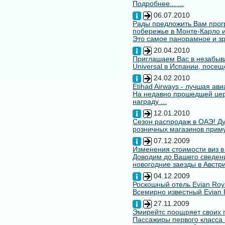
Подробнее... ...
06.07.2010
Рады предложить Вам про
побережье в Монте-Карло и
Это самое панорамное и зр
20.04.2010
Приглашаем Вас в незабыв
Universal в Испании, посещ
24.02.2010
Etihad Airways - лучшая ав
На недавно прошедшей цере
награду ...
12.01.2010
Сезон распродаж в ОАЭ! Ду
розничных магазинов примут
07.12.2009
Изменения стоимости виз в
Доводим до Вашего сведени
новогодние заезды в Австри
04.12.2009
Роскошный отель Evian Roy
Всемирно известный Evian 
27.11.2009
Эмирейтс поощряет своих 
Пассажиры первого класса 