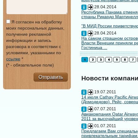
28.04.2014
Республика Панама отменяе
страны Рикардо Мартинелл
Я согласен на обработку
"В МИД России приветствуют
моих персональных данных,
28.04.2014
получение рекламной
На самом страшном остров
информации и запись
Власти Венеции приняли ре
разговора в соответствии с
Гостиница ...
условиями, указанными по
ссылке
*
(* - обязательное поле)
Отправить
Новости компан
19.07.2011
14 июля Cathay Pacific Air
(Домодедово). Рейс, совер
07.07.2011
Авиакомпания Qatar Airways
2011 за высочайший уровен
01.07.2011
Предлагаем Вам специальн
привлекательным тарифам