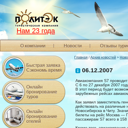
Нам 23 года
О компании
Новости
Отзывы тури
Главная
/
Архив новостей
>
Ново
Быстрая заявка
06.12.2007
Сэкономь время
Авиакомпания S7 проводит
С 6 по 27 декабря 2007 го
Онлайн
В этот период будет возмож
бронирование
зарубежных рейсах авиако
туров
Как заявил заместитель ге
действовать на различные 
Новосибирска в Читу. Знач
Онлайн
билеты на рейс Москва — 
бронирование
пассажирам S7 всего в 158 е
отелей
Кроме того, авиакомпания 