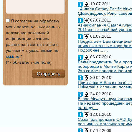
19.07.2011
14 июля Cathay Pacific Air
(Домодедово). Рейс, совер
07.07.2011
Я согласен на обработку
Авиакомпания Qatar Airways
моих персональных данных,
2011 за высочайший уровен
получение рекламной
01.07.2011
информации и запись
Предлагаем Вам специальн
разговора в соответствии с
привлекательным тарифам
Подробнее... ...
условиями, указанными по
ссылке
*
06.07.2010
Рады предложить Вам про
(* - обязательное поле)
побережье в Монте-Карло и
Это самое панорамное и зр
Отправить
20.04.2010
Приглашаем Вас в незабыв
Universal в Испании, посещ
24.02.2010
Etihad Airways - лучшая ав
На недавно прошедшей цере
награду ...
12.01.2010
Сезон распродаж в ОАЭ! Ду
розничных магазинов примут
07.12.2009