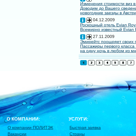
Изменения стоимости виз в
Доводим до Вашего сведени
новогодние заезды в Австри
04.12.2009
Роскошный отель Evian Roy
Всемирно известный Evian 
27.11.2009
Эмирейтс поощряет своих 
Пассажиры первого класса 
на одну ночь в любом из мн
О КОМПАНИИ:
УСЛУГИ:
О компании ПОЛИТЭК
Быстрая заявка
Вакансии
Страны