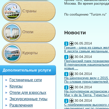
Москва. Во время распрода
Страны
По сообщению "Turizm.ru"
Новости
Отели
06.05.2014
Греция - одна из самых жел
К десяти самым желанным с
Курорты
30.04.2014
Перуанский парк познакоми
В перуанском национальном
новые ...
Дополнительные услуги
30.04.2014
На шенгенскую визу с 2015
Гостиничные сети
По словам представителей 
Круизы
30.04.2014
На популярном испанском к
Отели для взрослых
Mar y de la Tierra. Туристы
Экскурсионные туры
30.04.2014
С приближением высокого л
Развлечения
увеличивает число приемны