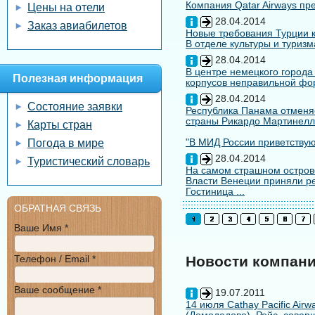
Компания Qatar Airways пр
Цены на отели
28.04.2014
Заказ авиабилетов
Новые требования Турции к
В отделе культуры и туризм
28.04.2014
В центре немецкого города
Полезная информация
корпусов неправильной форм
28.04.2014
Состояние заявки
Республика Панама отменяе
страны Рикардо Мартинелл
Карты стран
"В МИД России приветствуют
Погода в мире
28.04.2014
Туристический словарь
На самом страшном остров
Власти Венеции приняли ре
Гостиница ...
ОБРАТНАЯ СВЯЗЬ
Ваше Имя *
Телефон / Email *
Новости компан
Ваше сообщение *
19.07.2011
14 июля Cathay Pacific Air