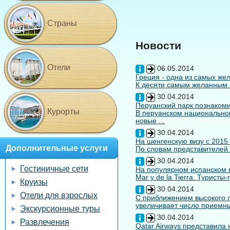
Страны
Новости
Отели
06.05.2014
Греция - одна из самых жел
К десяти самым желанным с
30.04.2014
Перуанский парк познакоми
Курорты
В перуанском национальном
новые ...
30.04.2014
На шенгенскую визу с 2015
Дополнительные услуги
По словам представителей 
30.04.2014
Гостиничные сети
На популярном испанском к
Mar y de la Tierra. Туристы
Круизы
30.04.2014
Отели для взрослых
С приближением высокого л
увеличивает число приемны
Экскурсионные туры
30.04.2014
Развлечения
Qatar Airways представила