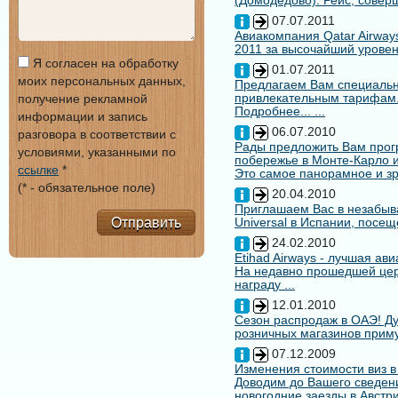
(Домодедово). Рейс, совер
07.07.2011
Авиакомпания Qatar Airways
2011 за высочайший уровен
Я согласен на обработку
01.07.2011
моих персональных данных,
Предлагаем Вам специальн
привлекательным тарифам
получение рекламной
Подробнее... ...
информации и запись
06.07.2010
разговора в соответствии с
Рады предложить Вам про
условиями, указанными по
побережье в Монте-Карло и
ссылке
*
Это самое панорамное и зр
(* - обязательное поле)
20.04.2010
Приглашаем Вас в незабыв
Отправить
Universal в Испании, посещ
24.02.2010
Etihad Airways - лучшая ав
На недавно прошедшей цере
награду ...
12.01.2010
Сезон распродаж в ОАЭ! Ду
розничных магазинов примут
07.12.2009
Изменения стоимости виз в
Доводим до Вашего сведени
новогодние заезды в Австри