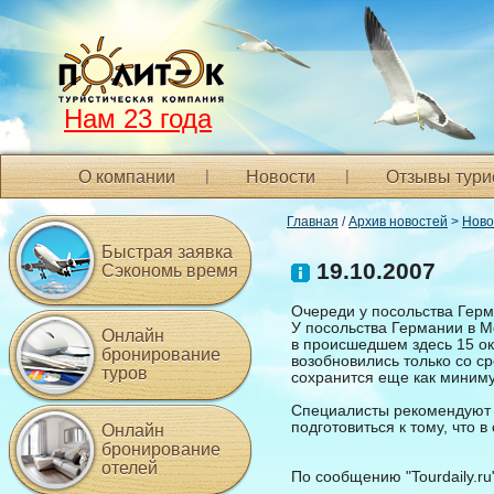
Нам 23 года
О компании
Новости
Отзывы тури
Главная
/
Архив новостей
>
Ново
Быстрая заявка
19.10.2007
Сэкономь время
Очереди у посольства Герм
У посольства Германии в М
Онлайн
в происшедшем здесь 15 ок
бронирование
возобновились только со с
туров
сохранится еще как миниму
Специалисты рекомендуют в
подготовиться к тому, что 
Онлайн
бронирование
отелей
По сообщению "Tourdaily.ru