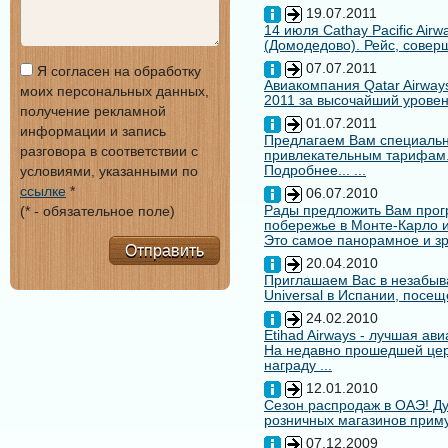
19.07.2011
14 июля Cathay Pacific Air
(Домодедово). Рейс, совер
07.07.2011
Я согласен на обработку
Авиакомпания Qatar Airways
моих персональных данных,
2011 за высочайший уровен
получение рекламной
01.07.2011
информации и запись
Предлагаем Вам специальн
разговора в соответствии с
привлекательным тарифам
Подробнее... ...
условиями, указанными по
ссылке
*
06.07.2010
Рады предложить Вам про
(* - обязательное поле)
побережье в Монте-Карло и
Это самое панорамное и зр
Отправить
20.04.2010
Приглашаем Вас в незабыв
Universal в Испании, посещ
24.02.2010
Etihad Airways - лучшая ав
На недавно прошедшей цере
награду ...
12.01.2010
Сезон распродаж в ОАЭ! Ду
розничных магазинов примут
07.12.2009