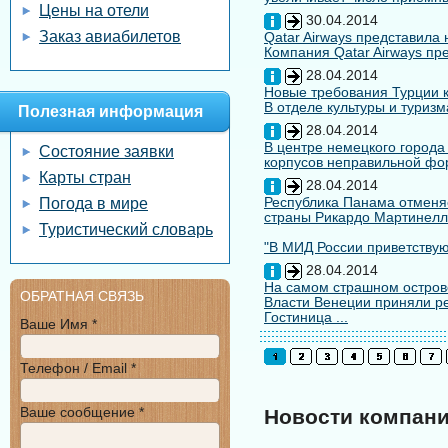
Цены на отели
30.04.2014
Заказ авиабилетов
Qatar Airways представила
Компания Qatar Airways пр
28.04.2014
Новые требования Турции к
В отделе культуры и туризм
Полезная информация
28.04.2014
В центре немецкого города
Состояние заявки
корпусов неправильной форм
Карты стран
28.04.2014
Республика Панама отменяе
Погода в мире
страны Рикардо Мартинелл
Туристический словарь
"В МИД России приветствуют
28.04.2014
На самом страшном остров
ОБРАТНАЯ СВЯЗЬ
Власти Венеции приняли ре
Гостиница ...
Ваше Имя *
Телефон / Email *
Ваше сообщение *
Новости компан