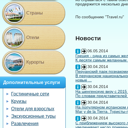
продержится несколько дне
Страны
По сообщению "Travel.ru"
Новости
Отели
06.05.2014
Греция - одна из самых жел
К десяти самым желанным с
Курорты
30.04.2014
Перуанский парк познакоми
В перуанском национальном
новые ...
Дополнительные услуги
30.04.2014
На шенгенскую визу с 2015
Гостиничные сети
По словам представителей 
Круизы
30.04.2014
На популярном испанском к
Отели для взрослых
Mar y de la Tierra. Туристы
Экскурсионные туры
30.04.2014
С приближением высокого л
Развлечения
увеличивает число приемны