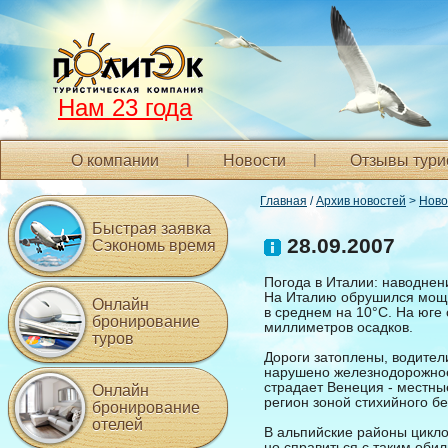
Нам 23 года
О компании
Новости
Отзывы тури
Главная
/
Архив новостей
>
Ново
Быстрая заявка
28.09.2007
Сэкономь время
Погода в Италии: наводнени
На Италию обрушился мощны
Онлайн
в среднем на 10°C. На юге
бронирование
миллиметров осадков.
туров
Дороги затоплены, водите
нарушено железнодорожное
страдает Венеция - местны
Онлайн
регион зоной стихийного бе
бронирование
отелей
В альпийские районы цикло
но справиться с таким обил