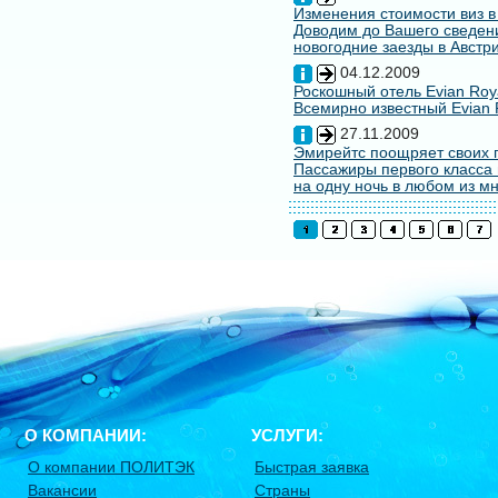
Изменения стоимости виз в
Доводим до Вашего сведени
новогодние заезды в Австри
04.12.2009
Роскошный отель Evian Roy
Всемирно известный Evian 
27.11.2009
Эмирейтс поощряет своих 
Пассажиры первого класса 
на одну ночь в любом из мн
О КОМПАНИИ:
УСЛУГИ:
О компании ПОЛИТЭК
Быстрая заявка
Вакансии
Страны