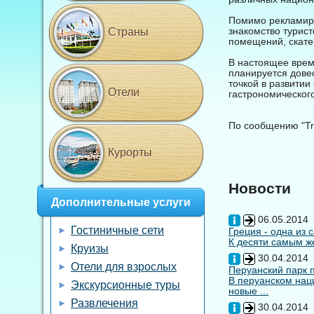
Помимо рекламиро
знакомство турист
Страны
помещений, скате
В настоящее время
планируется довес
точкой в развити
Отели
гастрономического
По сообщению "Tra
Курорты
Новости
Дополнительные услуги
06.05.2014
Гостиничные сети
Греция - одна из 
К десяти самым же
Круизы
30.04.2014
Отели для взрослых
Перуанский парк 
В перуанском нац
Экскурсионные туры
новые ...
Развлечения
30.04.2014