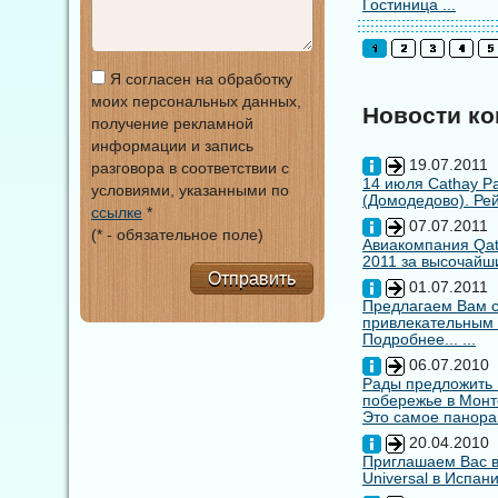
Гостиница ...
Я согласен на обработку
моих персональных данных,
Новости к
получение рекламной
информации и запись
19.07.2011
разговора в соответствии с
14 июля Cathay Pa
условиями, указанными по
(Домодедово). Рей
ссылке
*
07.07.2011
(* - обязательное поле)
Авиакомпания Qata
2011 за высочайши
Отправить
01.07.2011
Предлагаем Вам с
привлекательным
Подробнее... ...
06.07.2010
Рады предложить
побережье в Монт
Это самое панора
20.04.2010
Приглашаем Вас в
Universal в Испан