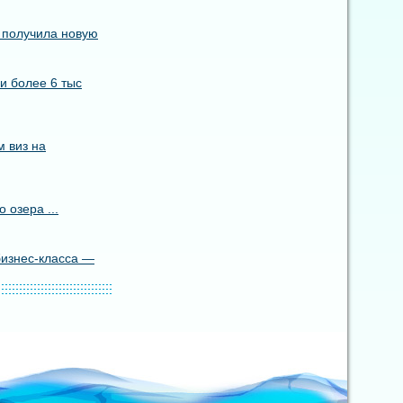
s получила новую
и более 6 тыс
 виз на
 озера ...
бизнес-класса —