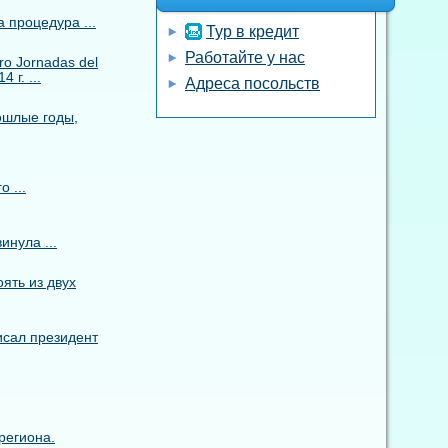
 процедура ...
Тур в кредит
Работайте у нас
o Jornadas del
 г. ...
Адреса посольств
ошлые годы,
 ...
инула ...
ять из двух
исал президент
региона.