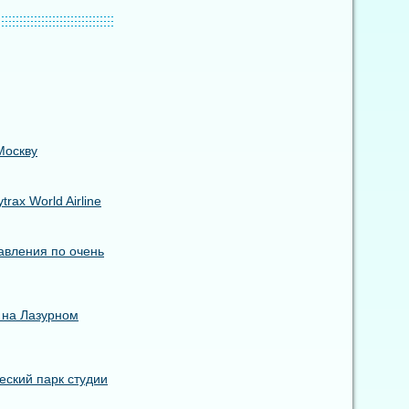
Москву
ax World Airline
авления по очень
 на Лазурном
еский парк студии