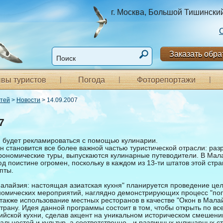
г. Москва, Большой Тишинский п
Заказать обра
вы туристов
Погода
Фоторепортажи
стей
>
Новости
> 14.09.2007
7
 будет рекламироваться с помощью кулинарии.
н становится все более важной частью туристической отрасли: ра
рономические туры, выпускаются кулинарные путеводители. В Мал
 поистине огромен, поскольку в каждом из 13-ти штатов этой стра
пты.
Малайзия: настоящая азиатская кухня" планируется проведение це
номических мероприятий, наглядно демонстрирующих процесс "по
также использование местных ресторанов в качестве "Окон в Мала
страну. Идея данной программы состоит в том, чтобы открыть по вс
ийской кухни, сделав акцент на уникальном историческом смешении
льностей и культур, а соответственно - и различных кулинарных с