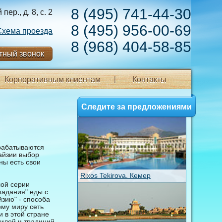
8 (495) 741-44-30
ер., д. 8, с. 2
8 (495) 956-00-69
Схема проезда
8 (968) 404-58-85
тный звонок
Корпоративным клиентам
Контакты
Следите за предложениями
зрабатываются
айзии выбор
ны есть свои
Rixos Tekirova. Кемер
лой серии
падания" еды с
йзию" - способа
ему миру сеть
 в этой стране
тилей и традиций.