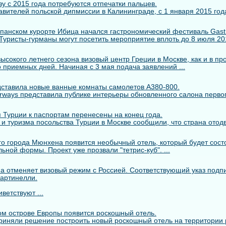
у с 2015 года потребуются отпечатки пальцев.
вителей польской дипмиссии в Калининграде, с 1 января 2015 года
панском курорте Ибица начался гастрономический фестиваль Gastr
. Туристы-гурманы могут посетить мероприятие вплоть до 8 июля 2014
сокого летнего сезона визовый центр Греции в Москве, как и в пр
 приемных дней. Начиная с 3 мая подача заявлений ...
едставила новые ванные комнаты самолетов A380-800.
rways представила публике интерьеры обновленного салона первого
 Турции к паспортам перенесены на конец года.
 и туризма посольства Турции в Москве сообщили, что страна отодв
го города Мюнхена появится необычный отель, который будет состо
ьной формы. Проект уже прозвали "тетрис-куб". ...
а отменяет визовый режим с Россией. Соответствующий указ подп
артинелли.
ветствуют ...
м острове Европы появится роскошный отель.
риняли решение построить новый роскошный отель на территории 