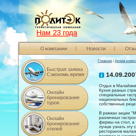
Нам 23 года
О компании
Новости
Отзы
Главная
/
Архив ново
Быстрая заявка
14.09.200
Сэкономь время
Отдых в Малайзии
Кухня разных стра
Онлайн
специальные гаст
бронирование
национальных блюд
туров
собственные реце
В рамках акции "
различных гастро
Онлайн
фермы на стол, а 
бронирование
лучше узнать эту 
отелей
ресторанов малаз
различных национа