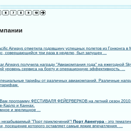
омпании
cific Airways отметила годовщину успешных полетов из Гонконга в 
с, совершающийся три раза в неделю, был запущен ...
r Airways получила награду "Авиакомпания года" на ежегодной Skytr
й уровень сервиса на борту и операционную эффективность. ...
пециальные тарифы от различных авиакомпаний. Различные напр
 тарифам.
 Вам программу ФЕСТИВАЛЯ ФЕЙЕРВЕРКОВ на летний сезон 2010
е-Карло и Каннах.
мное и зрелищное ...
 незабываемый "Порт приключений"!
Порт Авентура
- это тематич
ии, посещение которого оставляет самые яркие впечатления. ...