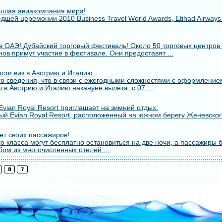
лучшая авиакомпания мира!
шей церемонии 2010 Business Travel World Awards, Etihad Airway
в ОАЭ! Дубайский торговый фестиваль! Около 50 торговых центров 
ов примут участие в фестивале. Они предоставят ...
сти виз в Австрию и Италию.
о сведения, что в связи с ежегодными сложностями с оформлением
 в Австрию и Италию накануне вылета, с 07. ...
vian Royal Resort приглашает на зимний отдых.
й Evian Royal Resort, расположенный на южном берегу Женевского
т своих пассажиров!
о класса могут бесплатно остановиться на две ночи, а пассажиры 
бом из многочисленных отелей ...