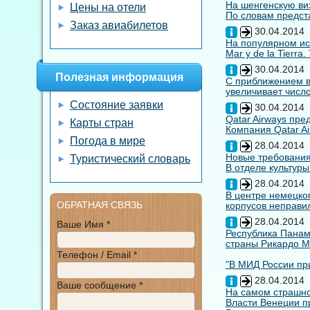
На шенгенскую виз
Цены на отели
По словам предста
Заказ авиабилетов
30.04.2014
На популярном ис
Mar y de la Tierra
30.04.2014
Полезная информация
С приближением вы
увеличивает число
Состояние заявки
30.04.2014
Qatar Airways пр
Карты стран
Компания Qatar Ai
Погода в мире
28.04.2014
Новые требования
Туристический словарь
В отделе культуры
28.04.2014
В центре немецко
ОБРАТНАЯ СВЯЗЬ
корпусов неправил
28.04.2014
Ваше Имя *
Республика Панам
страны Рикардо М
Телефон / Email *
"В МИД России при
28.04.2014
Ваше сообщение *
На самом страшно
Власти Венеции п