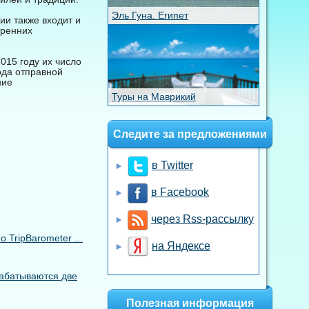
Эль Гуна. Египет
ии также входит и
тренних
015 году их число
ода отправной
ние
Туры на Маврикий
Следите за предложениями
в Twitter
в Facebook
через Rss-рассылку
TripBarometer ...
на Яндексе
рабатываются две
Полезная информация