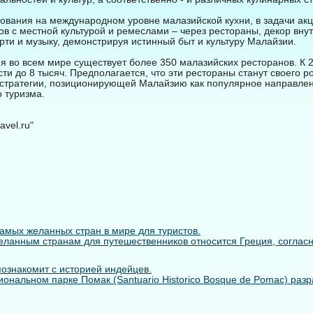
вания на международном уровне малазийской кухни, в задачи акц
ов с местной культурой и ремеслами – через рестораны, декор вну
рти и музыку, демонстрируя истинный быт и культуру Малайзии.
 во всем мире существует более 350 малазийских ресторанов. К 2
ти до 8 тысяч. Предполагается, что эти рестораны станут своего р
и стратегии, позиционирующей Малайзию как популярное направле
 туризма.
vel.ru"
самых желанных стран в мире для туристов.
ланным странам для путешественников относится Греция, согласно 
познакомит с историей индейцев.
иональном парке Помак (Santuario Historico Bosque de Pomac) раз