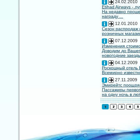
24.02.2010
Etihad Airways - 
На недавно прошед
награду ...
12.01.2010
Сезон распродаж 
розничных магазин
07.12.2009
Изменения стоимо
Доводим до Вашег
новогодние заезды
04.12.2009
Роскошный отель E
Всемирно известны
27.11.2009
Эмирейтс поощряе
Пассажиры первог
на одну ночь в лю