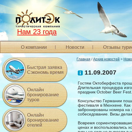
Нам 23 года
О компании
Новости
Отзывы тури
Главная
/
Архив новостей
>
Ново
Быстрая заявка
11.09.2007
Сэкономь время
Гостям Октоберфеста прощ
Длительная процедура изг
Онлайн
праздник October Beer Fest
бронирование
туров
Консульство Германии пош
фестиваля в Мюнхене. Как 
забронированы номера на э
собеседование. Визы делаю
Онлайн
бронирование
Вовремя сориентировавшись
отелей
ценах и воспользовались х
туры не сильно выросли в 