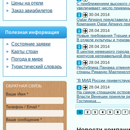
Цены на отели
С приближением высокого л
увеличивает число приемны
Заказ авиабилетов
30.04.2014
Qatar Airways представила
Компания Qatar Airways пр
28.04.2014
Полезная информация
Новые требования Турции к
В отделе культуры и туризм
Состояние заявки
28.04.2014
Карты стран
В центре немецкого города
корпусов неправильной форм
Погода в мире
28.04.2014
Туристический словарь
Республика Панама отменяе
страны Рикардо Мартинелл
"В МИД России приветствуют
ОБРАТНАЯ СВЯЗЬ
28.04.2014
На самом страшном остров
Ваше Имя *
Власти Венеции приняли ре
Гостиница ...
Телефон / Email *
Ваше сообщение *
Новости компан