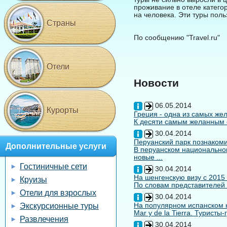
проживание в отеле катего
на человека. Эти туры пол
Страны
По сообщению "Travel.ru"
Отели
Новости
06.05.2014
Курорты
Греция - одна из самых жел
К десяти самым желанным с
30.04.2014
Перуанский парк познакоми
Дополнительные услуги
В перуанском национальном
новые ...
Гостиничные сети
30.04.2014
На шенгенскую визу с 2015
Круизы
По словам представителей 
Отели для взрослых
30.04.2014
На популярном испанском к
Экскурсионные туры
Mar y de la Tierra. Туристы
Развлечения
30.04.2014