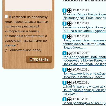
19.07.2011
14 июля Cathay Pacific Air
Я согласен на обработку
(Домодедово). Рейс, совер
моих персональных данных,
07.07.2011
получение рекламной
Авиакомпания Qatar Airways
2011 за высочайший уровен
информации и запись
разговора в соответствии с
01.07.2011
Предлагаем Вам специальн
условиями, указанными по
привлекательным тарифам
ссылке
*
Подробнее... ...
(* - обязательное поле)
06.07.2010
Рады предложить Вам про
Отправить
побережье в Монте-Карло и
Это самое панорамное и зр
20.04.2010
Приглашаем Вас в незабыв
Universal в Испании, посещ
24.02.2010
Etihad Airways - лучшая ав
На недавно прошедшей цере
награду ...
12.01.2010
Сезон распродаж в ОАЭ! Ду