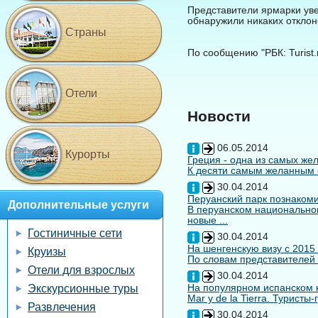
Представители ярмарки уве
обнаружили никаких отклон
Страны
По сообщению "РБК: Turist.
Отели
Новости
06.05.2014
Курорты
Греция - одна из самых жел
К десяти самым желанным с
30.04.2014
Перуанский парк познакоми
Дополнительные услуги
В перуанском национальном
новые ...
Гостиничные сети
30.04.2014
На шенгенскую визу с 2015
Круизы
По словам представителей 
Отели для взрослых
30.04.2014
На популярном испанском к
Экскурсионные туры
Mar y de la Tierra. Туристы
Развлечения
30.04.2014