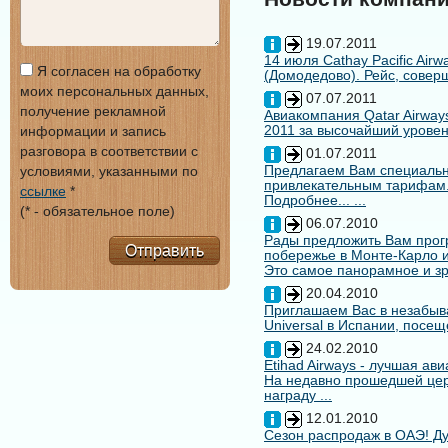
19.07.2011
14 июля Cathay Pacific Air
Я согласен на обработку
(Домодедово). Рейс, совер
моих персональных данных,
07.07.2011
получение рекламной
Авиакомпания Qatar Airways
2011 за высочайший уровен
информации и запись
разговора в соответствии с
01.07.2011
Предлагаем Вам специальн
условиями, указанными по
привлекательным тарифам
ссылке
*
Подробнее... ...
(* - обязательное поле)
06.07.2010
Рады предложить Вам про
Отправить
побережье в Монте-Карло и
Это самое панорамное и зр
20.04.2010
Приглашаем Вас в незабыв
Universal в Испании, посещ
24.02.2010
Etihad Airways - лучшая ав
На недавно прошедшей цере
награду ...
12.01.2010
Сезон распродаж в ОАЭ! Ду