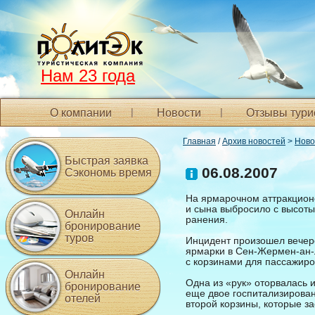
Нам 23 года
О компании
Новости
Отзывы тури
Главная
/
Архив новостей
>
Ново
Быстрая заявка
06.08.2007
Сэкономь время
На ярмарочном аттракционе
и сына выбросило с высоты
Онлайн
ранения.
бронирование
туров
Инцидент произошел вечеро
ярмарки в Сен-Жермен-ан-
с корзинами для пассажиров
Онлайн
Одна из «рук» оторвалась и
бронирование
еще двое госпитализирован
отелей
второй корзины, которые за