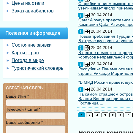
Цены на отели
С приближением высокого л
увеличивает число приемны
Заказ авиабилетов
30.04.2014
Qatar Airways представила
Компания Qatar Airways пр
28.04.2014
Полезная информация
Новые требования Турции к
В отделе культуры и туризм
Состояние заявки
28.04.2014
Карты стран
В центре немецкого города
корпусов неправильной форм
Погода в мире
28.04.2014
Туристический словарь
Республика Панама отменяе
страны Рикардо Мартинелл
"В МИД России приветствуют
ОБРАТНАЯ СВЯЗЬ
28.04.2014
На самом страшном остров
Ваше Имя *
Власти Венеции приняли ре
Гостиница ...
Телефон / Email *
Ваше сообщение *
Новости компан