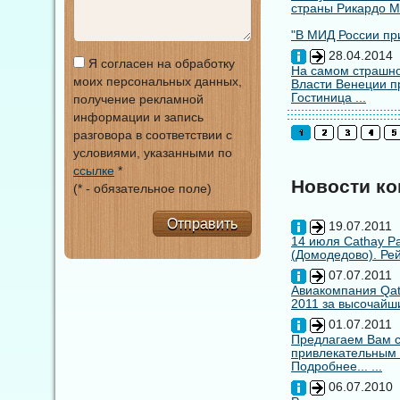
страны Рикардо М
"В МИД России при
28.04.2014
Я согласен на обработку
На самом страшно
моих персональных данных,
Власти Венеции п
Гостиница ...
получение рекламной
информации и запись
разговора в соответствии с
условиями, указанными по
ссылке
*
Новости к
(* - обязательное поле)
Отправить
19.07.2011
14 июля Cathay Pa
(Домодедово). Рей
07.07.2011
Авиакомпания Qata
2011 за высочайши
01.07.2011
Предлагаем Вам с
привлекательным
Подробнее... ...
06.07.2010