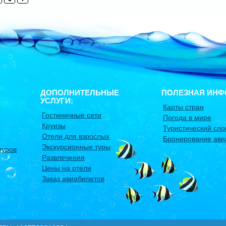
ДОПОЛНИТЕЛЬНЫЕ
ПОЛЕЗНАЯ ИНФ
УСЛУГИ:
Карты стран
Гостиничные сети
Погода в мире
Круизы
Туристический сло
Отели для взрослых
Бронирование ави
Экскурсионные туры
туров
Развлечения
Цены на отели
Заказ авиабилетов