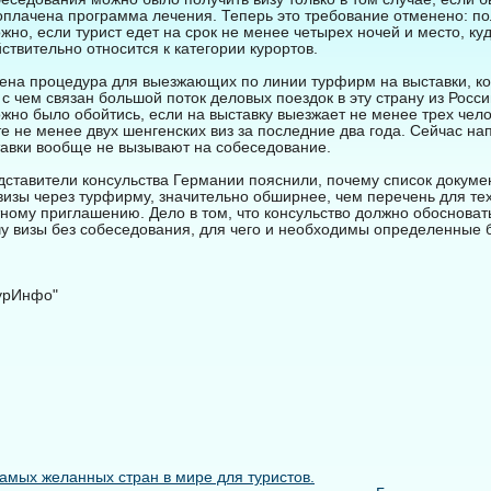
оплачена программа лечения. Теперь это требование отменено: пол
но, если турист едет на срок не менее четырех ночей и место, ку
ствительно относится к категории курортов.
нена процедура для выезжающих по линии турфирм на выставки, к
 с чем связан большой поток деловых поездок в эту страну из Росс
жно было обойтись, если на выставку выезжает не менее трех чело
те не менее двух шенгенских виз за последние два года. Сейчас н
авки вообще не вызывают на собеседование.
едставители консульства Германии пояснили, почему список докуме
зы через турфирму, значительно обширнее, чем перечень для тех,
тному приглашению. Дело в том, что консульство должно обоснов
у визы без собеседования, для чего и необходимы определенные 
урИнфо"
самых желанных стран в мире для туристов.