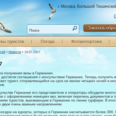
г. Москва, Большой Тишинский п
Заказать обра
вы туристов
Погода
Фоторепортажи
стей
>
Новости
> 10.07.2007
7
ок получения визы в Германию.
 достигли соглашения с консульством Германии. Теперь получить в
жет турист, отправляющийся на срок не менее четырех ночей в ме
ов.
сульстве Германии его представители и операторы обсудили мног
ые с оформлением немецких виз, включая перечень документов и т
риям туристов, выезжающим в Германию по линии турфирм. В итог
о двум очень важным направлениям.
оездок на курорты, которых в Германии насчитывается более 300.
еседования можно было получить визу только в том случае, если 