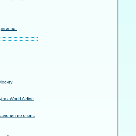
региона.
Москву
ax World Airline
авления по очень