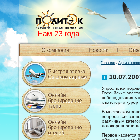
Нам 23 года
О компании
Новости
Отзы
Главная
/
Архив ново
Быстрая заявка
10.07.200
Сэкономь время
Упростился поряд
Российские власти
Онлайн
собеседования мо
бронирование
к категории курорт
туров
В московском кон
вопросы, связанн
различным катего
Онлайн
договоренности п
бронирование
отелей
Первое касается п
обязательного соб