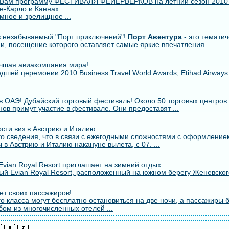
 Вам программу ФЕСТИВАЛЯ ФЕЙЕРВЕРКОВ на летний сезон 2010
е-Карло и Каннах.
мное и зрелищное ...
 незабываемый "Порт приключений"!
Порт Авентура
- это тематич
ии, посещение которого оставляет самые яркие впечатления. ...
лучшая авиакомпания мира!
шей церемонии 2010 Business Travel World Awards, Etihad Airway
в ОАЭ! Дубайский торговый фестиваль! Около 50 торговых центров 
ов примут участие в фестивале. Они предоставят ...
сти виз в Австрию и Италию.
о сведения, что в связи с ежегодными сложностями с оформлением
 в Австрию и Италию накануне вылета, с 07. ...
vian Royal Resort приглашает на зимний отдых.
й Evian Royal Resort, расположенный на южном берегу Женевского
т своих пассажиров!
о класса могут бесплатно остановиться на две ночи, а пассажиры 
бом из многочисленных отелей ...