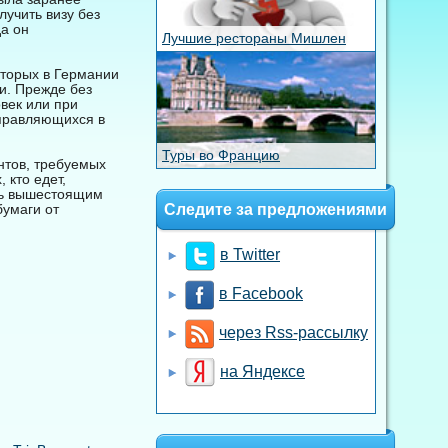
учить визу без
да он
Лучшие рестораны Мишлен
оторых в Германии
ии. Прежде без
век или при
аправляющихся в
Туры во Францию
нтов, требуемых
 кто едет,
ать вышестоящим
бумаги от
Следите за предложениями
в Twitter
в Facebook
через Rss-рассылку
на Яндексе