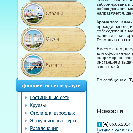
забронирована и 
собеседования мож
направляется, дей
Страны
Кроме того, изме
проходит много, и
собеседования мо
наличии в паспор
Отели
Германию на выст
Вместе с тем, пр
для оформления ви
например, по час
инстанциям выдач
Курорты
заявителей.
По сообщению "Т
Дополнительные услуги
Гостиничные сети
Круизы
Новости
Отели для взрослых
Экскурсионные туры
06.05.2014
Развлечения
Греция - одна из 