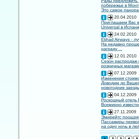
Рады предложить
побережье в Монт
Это самое панора
20.04.2010
Приглашаем Вас в
Universal в Испан
24.02.2010
Etihad Airways - 
На недавно прошед
награду ...
12.01.2010
Сезон распродаж 
розничных магазин
07.12.2009
Изменения стоимо
Доводим до Вашег
новогодние заезды
04.12.2009
Роскошный отель E
Всемирно известны
27.11.2009
Эмирейтс поощряе
Пассажиры первог
на одну ночь в лю