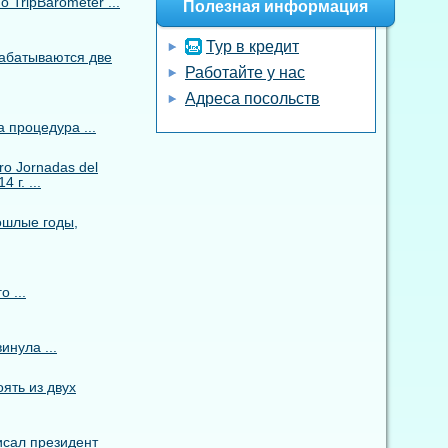
TripBarometer ...
Полезная информация
Тур в кредит
рабатываются две
Работайте у нас
Адреса посольств
 процедура ...
o Jornadas del
 г. ...
ошлые годы,
 ...
инула ...
ять из двух
исал президент