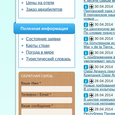
К десяти самым же
Цены на отели
30.04.2014
Заказ авиабилетов
Перуанский парк 
В перуанском нац
новые ...
30.04.2014
Полезная информация
На шенгенскую виз
По словам предста
30.04.2014
Состояние заявки
На популярном ис
Карты стран
Mar y de la Tierra
Погода в мире
30.04.2014
С приближением вы
Туристический словарь
увеличивает число
30.04.2014
Qatar Airways пр
Компания Qatar Ai
ОБРАТНАЯ СВЯЗЬ
28.04.2014
Ваше Имя *
Новые требования
В отделе культуры
Телефон / Email *
28.04.2014
В центре немецко
корпусов неправил
Ваше сообщение *
28.04.2014
Республика Панам