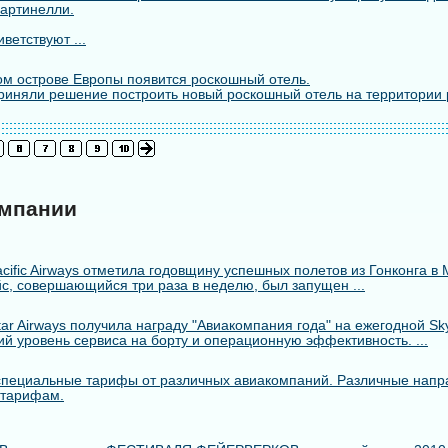
артинелли.
ветствуют ...
м острове Европы появится роскошный отель.
риняли решение построить новый роскошный отель на территории 
омпании
cific Airways отметила годовщину успешных полетов из Гонконга в 
с, совершающийся три раза в неделю, был запущен ...
r Airways получила награду "Авиакомпания года" на ежегодной Skytr
й уровень сервиса на борту и операционную эффективность. ...
пециальные тарифы от различных авиакомпаний. Различные напр
 тарифам.