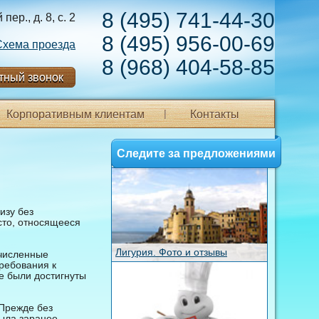
8 (495) 741-44-30
ер., д. 8, с. 2
8 (495) 956-00-69
Схема проезда
8 (968) 404-58-85
тный звонок
Корпоративным клиентам
Контакты
Следите за предложениями
изу без
сто, относящееся
Лигурия. Фото и отзывы
очисленные
ребования к
е были достигнуты
 Прежде без
была заранее