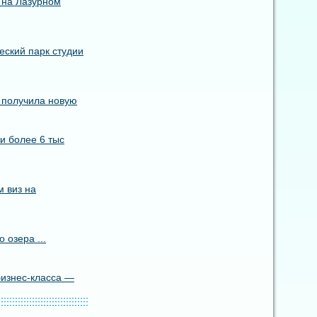
 на Лазурном
еский парк студии
s получила новую
и более 6 тыс
 виз на
 озера ...
бизнес-класса —