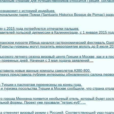
ланным странам для путешественников относится Греция, согласно 
познакомит с историей индейцев.
иональном парке Помак (Santuario Historico Bosque de Pomac) раз
у с 2015 года потребуются отпечатки пальцев.
вителей польской дипмиссии в Калининграде, с 1 января 2015 года
панском курорте Ибица начался гастрономический фестиваль Gastr
. Туристы-гурманы могут посетить мероприятие вплоть до 8 июля 2014
сокого летнего сезона визовый центр Греции в Москве, как и в пр
 приемных дней. Начиная с 3 мая подача заявлений ...
едставила новые ванные комнаты самолетов A380-800.
rways представила публике интерьеры обновленного салона первого
 Турции к паспортам перенесены на конец года.
 и туризма посольства Турции в Москве сообщили, что страна отодв
го города Мюнхена появится необычный отель, который будет состо
ьной формы. Проект уже прозвали "тетрис-куб". ...
а отменяет визовый режим с Россией. Соответствующий указ подп