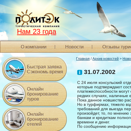
Нам 23 года
О компании
Новости
Отзывы тури
Главная
/
Архив новостей
>
Ново
Быстрая заявка
31.07.2002
Сэкономь время
С 24 июля консульский отд
которые подтверждают сост
Онлайн
платежеспособности могут с
бронирование
редких случаях, наличные 
туров
Пока данное новшество рас
Но в турфирмах, тяжело вз
требований для выезда пер
произойдет, то, по мнению 
Онлайн
банкам и кредиткам полног
бронирование
времени и денег.
отелей
По сообщению информацио