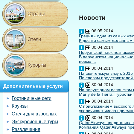
Страны
Новости
06.05.2014
Греция - одна из самых жел
Отели
К десяти самым желанным с
30.04.2014
Перуанский парк познакоми
В перуанском национальном
новые ...
Курорты
30.04.2014
На шенгенскую визу с 2015
По словам представителей 
30.04.2014
Дополнительные услуги
На популярном испанском к
Mar y de la Tierra. Туристы
Гостиничные сети
30.04.2014
Круизы
С приближением высокого л
увеличивает число приемны
Отели для взрослых
30.04.2014
Экскурсионные туры
Qatar Airways представила
Компания Qatar Airways пр
Развлечения