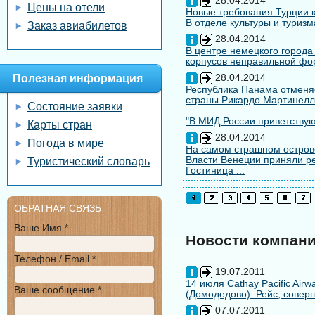
28.04.2014
Цены на отели
Новые требования Турции к
В отделе культуры и туризм
Заказ авиабилетов
28.04.2014
В центре немецкого города
корпусов неправильной форм
28.04.2014
Полезная информация
Республика Панама отменяе
страны Рикардо Мартинелл
Состояние заявки
"В МИД России приветствуют
Карты стран
28.04.2014
Погода в мире
На самом страшном остров
Власти Венеции приняли ре
Туристический словарь
Гостиница ...
ОБРАТНАЯ СВЯЗЬ
Ваше Имя *
Новости компан
Телефон / Email *
19.07.2011
14 июля Cathay Pacific Air
Ваше сообщение *
(Домодедово). Рейс, совер
07.07.2011