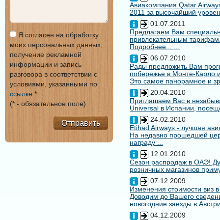
Авиакомпания Qatar Airways
2011 за высочайший уровен
01.07.2011
Предлагаем Вам специальн
Я согласен на обработку
привлекательным тарифам
моих персональных данных,
Подробнее... ...
получение рекламной
06.07.2010
информации и запись
Рады предложить Вам про
побережье в Монте-Карло и
разговора в соответствии с
Это самое панорамное и зр
условиями, указанными по
20.04.2010
ссылке
*
Приглашаем Вас в незабыв
(* - обязательное поле)
Universal в Испании, посещ
24.02.2010
Отправить
Etihad Airways - лучшая ав
На недавно прошедшей цере
награду ...
12.01.2010
Сезон распродаж в ОАЭ! Ду
розничных магазинов примут
07.12.2009
Изменения стоимости виз в
Доводим до Вашего сведени
новогодние заезды в Австри
04.12.2009