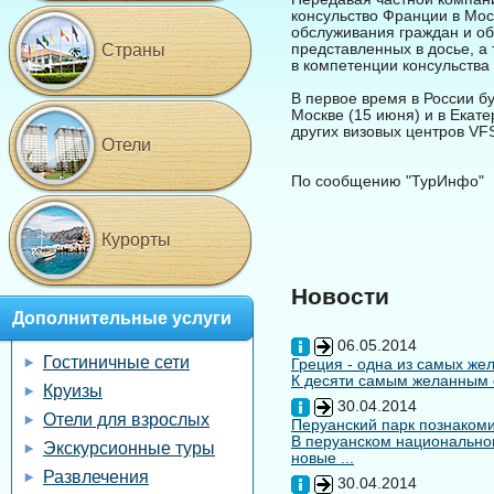
консульство Франции в Мос
обслуживания граждан и об
представленных в досье, а
Страны
в компетенции консульства
В первое время в России бу
Москве (15 июня) и в Екат
других визовых центров VFS
Отели
По сообщению "ТурИнфо"
Курорты
Новости
Дополнительные услуги
06.05.2014
Гостиничные сети
Греция - одна из самых жел
К десяти самым желанным с
Круизы
30.04.2014
Отели для взрослых
Перуанский парк познакоми
В перуанском национальном
Экскурсионные туры
новые ...
Развлечения
30.04.2014