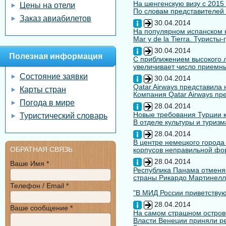
На шенгенскую визу с 2015
Цены на отели
По словам представителей 
Заказ авиабилетов
30.04.2014
На популярном испанском к
Mar y de la Tierra. Туристы
30.04.2014
Полезная информация
С приближением высокого л
увеличивает число приемны
Состояние заявки
30.04.2014
Qatar Airways представила
Карты стран
Компания Qatar Airways пр
Погода в мире
28.04.2014
Новые требования Турции к
Туристический словарь
В отделе культуры и туризм
28.04.2014
В центре немецкого города
ОБРАТНАЯ СВЯЗЬ
корпусов неправильной форм
28.04.2014
Ваше Имя *
Республика Панама отменяе
страны Рикардо Мартинелл
Телефон / Email *
"В МИД России приветствуют
28.04.2014
Ваше сообщение *
На самом страшном остров
Власти Венеции приняли ре