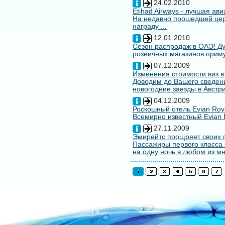
24.02.2010
Etihad Airways - лучшая ав
На недавно прошедшей цере
награду ...
12.01.2010
Сезон распродаж в ОАЭ! Ду
розничных магазинов примут
07.12.2009
Изменения стоимости виз в
Доводим до Вашего сведени
новогодние заезды в Австри
04.12.2009
Роскошный отель Evian Roy
Всемирно известный Evian 
27.11.2009
Эмирейтс поощряет своих 
Пассажиры первого класса 
на одну ночь в любом из мн