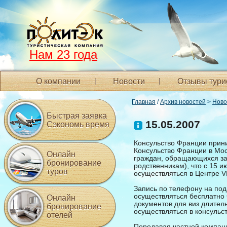
Нам 23 года
О компании
Новости
Отзывы тури
Главная
/
Архив новостей
>
Ново
Быстрая заявка
15.05.2007
Сэкономь время
Консульство Франции прин
Консульство Франции в Мо
Онлайн
граждан, обращающихся за 
бронирование
родственникам), что с 15 
туров
осуществляться в Центре VF
Запись по телефону на под
осуществляться бесплатно ч
Онлайн
документов для виз длител
бронирование
осуществляться в консульст
отелей
Передавая частной компани