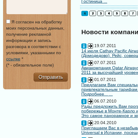
Гостиница ...
Я согласен на обработку
моих персональных данных,
Новости компан
получение рекламной
информации и запись
19.07.2011
разговора в соответствии с
14 июля Cathay Pacific Air
условиями, указанными по
(Домодедово). Рейс, совер
ссылке
*
07.07.2011
(* - обязательное поле)
Авиакомпания Qatar Airways
2011 за высочайший уровен
Отправить
01.07.2011
Предлагаем Вам специальн
привлекательным тарифам
Подробнее... ...
06.07.2010
Рады предложить Вам про
побережье в Монте-Карло и
Это самое панорамное и зр
20.04.2010
Приглашаем Вас в незабыв
Universal в Испании, посещ