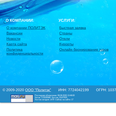
О КОМПАНИИ:
УСЛУГИ:
О компании ПОЛИТЭК
Быстрая заявка
Вакансии
Страны
Новости
Отели
Карта сайта
Курорты
Политика
Онлайн бронирование туров
конфиденциальности
© 2009-2020
ООО "Политэк"
ИНН: 7724042199 ОГРН: 10377
Последнее обновление: 08.08.2026 13:48:00
Хитов: 172035589
Хостов: 21147925
Хостов сегодня: 1479
Сейчас на сайте: 17