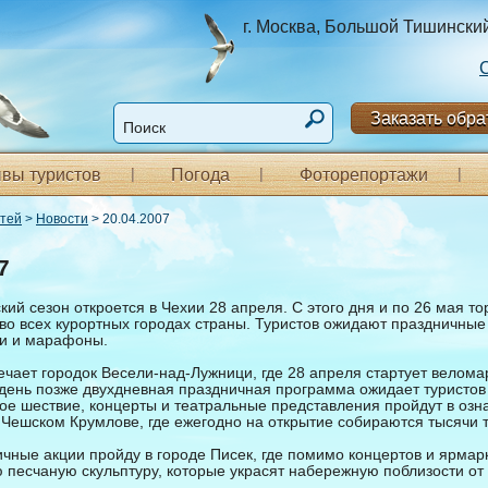
г. Москва, Большой Тишинский п
Заказать обра
вы туристов
Погода
Фоторепортажи
стей
>
Новости
> 20.04.2007
7
кий сезон откроется в Чехии 28 апреля. С этого дня и по 26 мая т
 во всех курортных городах страны. Туристов ожидают праздничные
ки и марафоны.
ечает городок Весели-над-Лужници, где 28 апреля стартует велом
 день позже двухдневная праздничная программа ожидает туристов
ое шествие, концерты и театральные представления пройдут в оз
 Чешском Крумлове, где ежегодно на открытие собираются тысячи т
чные акции пройду в городе Писек, где помимо концертов и ярмар
 песчаную скульптуру, которые украсят набережную поблизости от