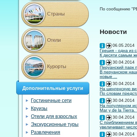
По сообщению "РБК
Страны
Новости
Отели
06.05.2014
Греция - одна из 
К десяти самым же
30.04.2014
Курорты
Перуанский парк 
В перуанском нац
новые ...
30.04.2014
Дополнительные услуги
На шенгенскую виз
По словам предста
Гостиничные сети
30.04.2014
На популярном ис
Круизы
Mar y de la Tierra
Отели для взрослых
30.04.2014
С приближением вы
Экскурсионные туры
увеличивает число
Развлечения
30.04.2014