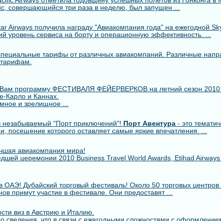
cific Airways отметила годовщину успешных полетов из Гонконга в 
с, совершающийся три раза в неделю, был запущен ...
r Airways получила награду "Авиакомпания года" на ежегодной Skytr
й уровень сервиса на борту и операционную эффективность. ...
пециальные тарифы от различных авиакомпаний. Различные напр
 тарифам.
 Вам программу ФЕСТИВАЛЯ ФЕЙЕРВЕРКОВ на летний сезон 2010
е-Карло и Каннах.
мное и зрелищное ...
 незабываемый "Порт приключений"!
Порт Авентура
- это тематич
ии, посещение которого оставляет самые яркие впечатления. ...
лучшая авиакомпания мира!
шей церемонии 2010 Business Travel World Awards, Etihad Airway
в ОАЭ! Дубайский торговый фестиваль! Около 50 торговых центров 
ов примут участие в фестивале. Они предоставят ...
сти виз в Австрию и Италию.
о сведения, что в связи с ежегодными сложностями с оформлением