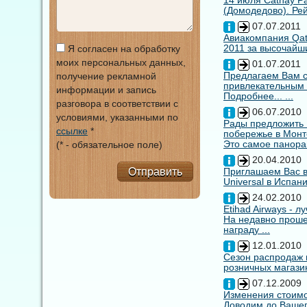
14 июля Cathay Pa
(Домодедово). Рей
07.07.2011
Авиакомпания Qata
2011 за высочайши
Я согласен на обработку
моих персональных данных,
01.07.2011
Предлагаем Вам с
получение рекламной
привлекательным
информации и запись
Подробнее... ...
разговора в соответствии с
06.07.2010
условиями, указанными по
Рады предложить
ссылке
*
побережье в Монт
Это самое панора
(* - обязательное поле)
20.04.2010
Отправить
Приглашаем Вас в
Universal в Испан
24.02.2010
Etihad Airways - 
На недавно прошед
награду ...
12.01.2010
Сезон распродаж 
розничных магазин
07.12.2009
Изменения стоимо
Доводим до Вашег