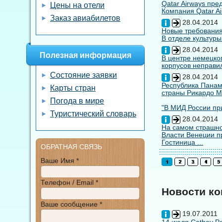
Qatar Airways пр
Цены на отели
Компания Qatar Ai
Заказ авиабилетов
28.04.2014
Новые требования
В отделе культуры
28.04.2014
Полезная информация
В центре немецко
корпусов неправил
Состояние заявки
28.04.2014
Республика Панам
Карты стран
страны Рикардо М
Погода в мире
"В МИД России при
Туристический словарь
28.04.2014
На самом страшно
Власти Венеции п
Гостиница ...
ОБРАТНАЯ СВЯЗЬ
Ваше Имя *
Телефон / Email *
Новости к
Ваше сообщение *
19.07.2011