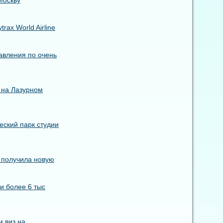
Москву
ax World Airline
авления по очень
 на Лазурном
еский парк студии
s получила новую
и более 6 тыс
 виз на