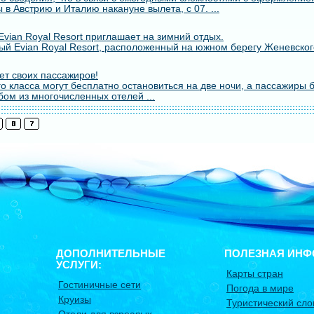
 в Австрию и Италию накануне вылета, с 07. ...
vian Royal Resort приглашает на зимний отдых.
й Evian Royal Resort, расположенный на южном берегу Женевского
т своих пассажиров!
о класса могут бесплатно остановиться на две ночи, а пассажиры 
бом из многочисленных отелей ...
ДОПОЛНИТЕЛЬНЫЕ
ПОЛЕЗНАЯ ИНФ
УСЛУГИ:
Карты стран
Гостиничные сети
Погода в мире
Круизы
Туристический сло