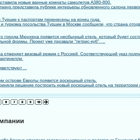
едставила новые ванные комнаты самолетов A380-800.
rways представила публике интерьеры обновленного салона первого
 Турции к паспортам перенесены на конец года.
 и туризма посольства Турции в Москве сообщили, что страна отодв
го города Мюнхена появится необычный отель, который будет состо
ьной формы. Проект уже прозвали "тетрис-куб". ...
а отменяет визовый режим с Россией. Соответствующий указ подп
артинелли.
ветствуют ...
м острове Европы появится роскошный отель.
риняли решение построить новый роскошный отель на территории 
омпании