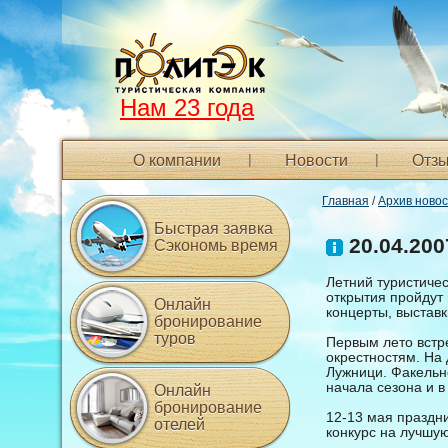
Нам 23 года
О компании
Новости
Отзы
Главная
/
Архив ново
Быстрая заявка
20.04.200
Сэкономь время
Летний туристичес
открытия пройдут
Онлайн
концерты, выстав
бронирование
туров
Первым лето встр
окрестностям. На
Лужници. Факельн
начала сезона и в
Онлайн
бронирование
12-13 мая праздни
отелей
конкурс на лучшую