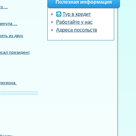
Полезная информация
 ...
Тур в кредит
Работайте у нас
инула ...
Адреса посольств
ять из двух
исал президент
региона.