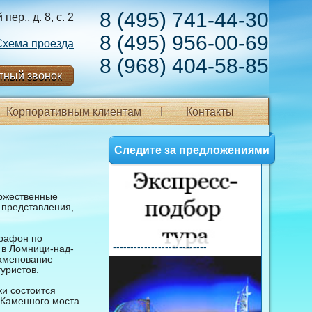
8 (495) 741-44-30
ер., д. 8, с. 2
8 (495) 956-00-69
Схема проезда
8 (968) 404-58-85
тный звонок
Корпоративным клиентам
Контакты
Следите за предложениями
оржественные
 представления,
арафон по
---------------------------
 в Ломници-над-
наменование
уристов.
ки состоится
 Каменного моста.