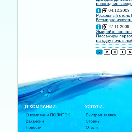
новогодние заезды
04.12.2009
Роскошный отель E
Всемирно известны
27.11.2009
Эмирейтс поощряе
Пассажиры первог
на одну ночь в лю
О КОМПАНИИ:
УСЛУГИ:
О компании ПОЛИТЭК
Быстрая заявка
Вакансии
Страны
Новости
Отели