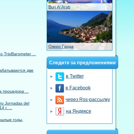
Burj Al Arab
Озеро Гарда
TripBarometer ...
Следите за предложениями
рабатываются две
в Twitter
в Facebook
 процедура ...
через Rss-рассылку
o Jornadas del
 г. ...
на Яндексе
ошлые годы,