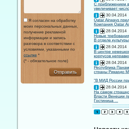
С приближением вы
увеличивает число
30.04.2014
Qatar Airways пр
Я согласен на обработку
Компания Qatar Ai
моих персональных данных,
28.04.2014
получение рекламной
Новые требования
информации и запись
В отделе культуры
разговора в соответствии с
28.04.2014
условиями, указанными по
В центре немецко
ссылке
*
корпусов неправил
(* - обязательное поле)
28.04.2014
Республика Панам
страны Рикардо М
Отправить
"В МИД России при
28.04.2014
На самом страшно
Власти Венеции п
Гостиница ...