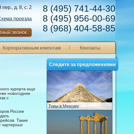
8 (495) 741-44-30
ер., д. 8, с. 2
8 (495) 956-00-69
Схема проезда
8 (968) 404-58-85
тный звонок
Корпоративным клиентам
Контакты
Следите за предложениями
нного курорта еще
вежи новогодние
язи с
Туры в Мексику
оров России
здать
рейсов. Такие
 чартерных