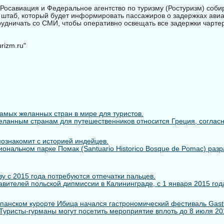
 Росавиация и Федеральное агентство по туризму (Ростуризм) соби
штаб, который будет информировать пассажиров о задержках авиа
трудничать со СМИ, чтобы оперативно освещать все задержки чарте
rizm.ru"
самых желанных стран в мире для туристов.
ланным странам для путешественников относится Греция, согласно 
познакомит с историей индейцев.
иональном парке Помак (Santuario Historico Bosque de Pomac) раз
у с 2015 года потребуются отпечатки пальцев.
вителей польской дипмиссии в Калининграде, с 1 января 2015 года
панском курорте Ибица начался гастрономический фестиваль Gastr
. Туристы-гурманы могут посетить мероприятие вплоть до 8 июля 2014