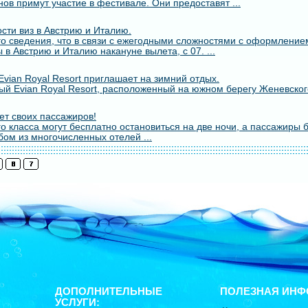
ов примут участие в фестивале. Они предоставят ...
сти виз в Австрию и Италию.
о сведения, что в связи с ежегодными сложностями с оформлением
 в Австрию и Италию накануне вылета, с 07. ...
vian Royal Resort приглашает на зимний отдых.
й Evian Royal Resort, расположенный на южном берегу Женевского
т своих пассажиров!
о класса могут бесплатно остановиться на две ночи, а пассажиры 
бом из многочисленных отелей ...
ДОПОЛНИТЕЛЬНЫЕ
ПОЛЕЗНАЯ ИНФ
УСЛУГИ: