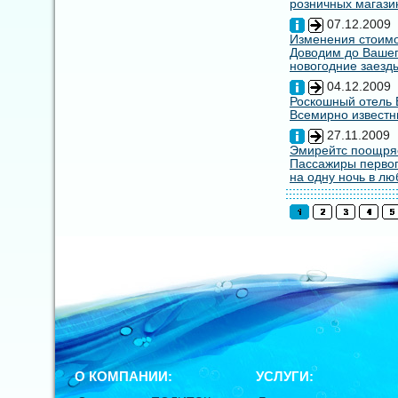
розничных магазин
07.12.2009
Изменения стоимо
Доводим до Вашег
новогодние заезды
04.12.2009
Роскошный отель E
Всемирно известны
27.11.2009
Эмирейтс поощряе
Пассажиры первог
на одну ночь в лю
О КОМПАНИИ:
УСЛУГИ: