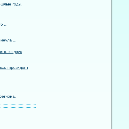
ошлые годы,
 ...
инула ...
ять из двух
исал президент
региона.