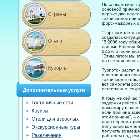
По словам вице-п
основной причино
первые две недели
Страны
техническим прич
форс-мажорных об
"Парк самолетов с
создалась ситуаци
Отели
"В 2006 году общи
данные Евгения Ко
92,2% от количест
"Этим летом мы вп
на все заявленны
Курорты
Турпоток растет, 
иностранного прои
технического обсл
вот самолеты росс
естественно, сокр
Дополнительные услуги
К тому же сейчас 
Гостиничные сети
задержки рейсов. 
пассажиру в разме
Круизы
если причина зад
этой причине", – 
Отели для взрослых
надо пересматрив
получение компенс
Экскурсионные туры
получить возмеще
Развлечения
работаем над тем