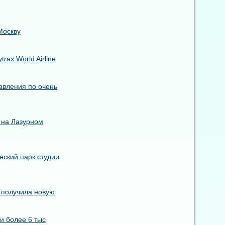
Москву
ax World Airline
авления по очень
 на Лазурном
еский парк студии
s получила новую
и более 6 тыс