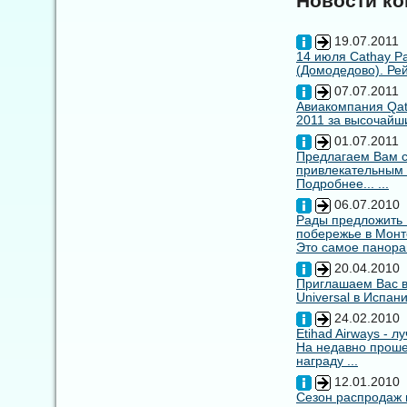
Новости к
19.07.2011
14 июля Cathay Pa
(Домодедово). Рей
07.07.2011
Авиакомпания Qata
2011 за высочайши
01.07.2011
Предлагаем Вам с
привлекательным
Подробнее... ...
06.07.2010
Рады предложить
побережье в Монт
Это самое панора
20.04.2010
Приглашаем Вас в
Universal в Испан
24.02.2010
Etihad Airways - 
На недавно прошед
награду ...
12.01.2010
Сезон распродаж 