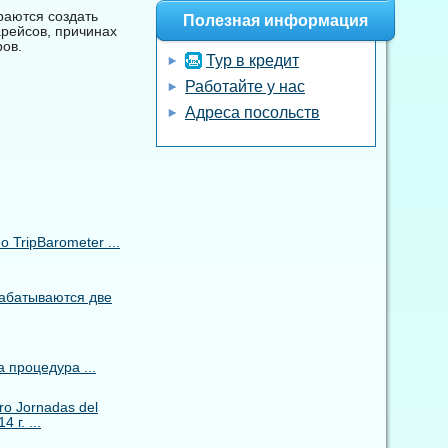
раются создать
Полезная информация
рейсов, причинах
ров.
Тур в кредит
Работайте у нас
Адреса посольств
TripBarometer ...
рабатываются две
 процедура ...
o Jornadas del
 г. ...