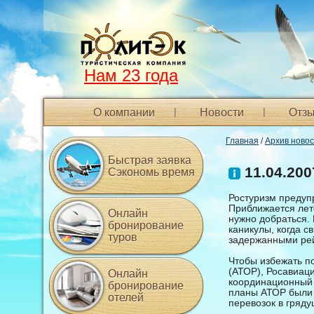
Нам 23 года
О компании
Новости
Отзы
Главная
/
Архив ново
Быстрая заявка
11.04.200
Сэкономь время
Ростуризм предупр
Приближается лето
Онлайн
нужно добраться. 
бронирование
каникулы, когда с
туров
задержанными ре
Чтобы избежать п
(АТОР), Росавиаци
Онлайн
координационный 
бронирование
планы АТОР были 
отелей
перевозок в гряд