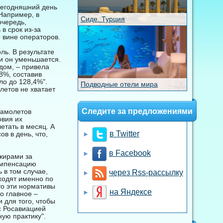
сегодняшний день
Например, в
Сиде. Турция
очередь,
в срок из-за
 вине операторов.
ль. В результате
ии он уменьшается.
дом, – привела
8%, составив
ло до 128,4%".
Подводные отели мира
летов не хватает
Следите за предложениями
самолетов
овия их
етать в месяц. А
в Twitter
в в день, что,
в Facebook
ажирами за
компенсацию
 в том случае,
через Rss-рассылку
ходят именно по
то эти нормативы
на Яндексе
о главное –
 для того, чтобы
с Росавиацией
ую практику".