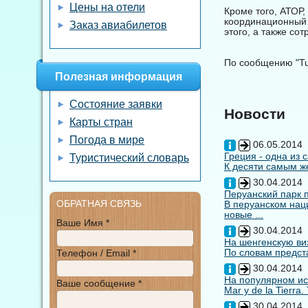
Цены на отели
Кроме того, АТОР,
координационный 
Заказ авиабилетов
этого, а также со
По сообщению "Tu
Полезная информация
Состояние заявки
Новости
Карты стран
Погода в мире
06.05.2014
Греция - одна из 
Туристический словарь
К десяти самым же
30.04.2014
Перуанский парк 
ОБРАТНАЯ СВЯЗЬ
В перуанском нац
новые ...
Ваше Имя *
30.04.2014
На шенгенскую виз
По словам предста
Телефон / Email *
30.04.2014
На популярном ис
Ваше сообщение *
Mar y de la Tierra
30.04.2014