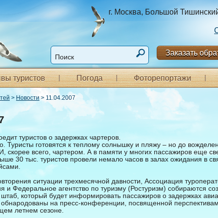
г. Москва, Большой Тишинский п
Заказать обра
вы туристов
Погода
Фоторепортажи
стей
>
Новости
> 11.04.2007
7
едит туристов о задержках чартеров.
. Туристы готовятся к теплому солнышку и пляжу – но до вожделе
И, скорее всего, чартером. А в памяти у многих пассажиров еще с
выше 30 тыс. туристов провели немало часов в залах ожидания в св
йсами.
овторения ситуации трехмесячной давности, Ассоциация туроперат
я и Федеральное агентство по туризму (Ростуризм) собираются со
штаб, который будет информировать пассажиров о задержках авиа
обнародованы на пресс-конференции, посвященной перспективам
ущем летнем сезоне.