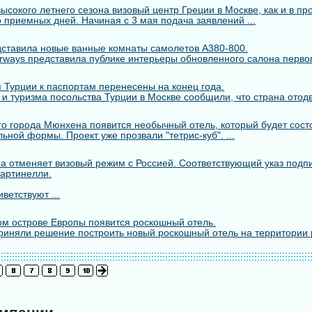
сокого летнего сезона визовый центр Греции в Москве, как и в пр
 приемных дней. Начиная с 3 мая подача заявлений ...
едставила новые ванные комнаты самолетов A380-800.
rways представила публике интерьеры обновленного салона первого
 Турции к паспортам перенесены на конец года.
 и туризма посольства Турции в Москве сообщили, что страна отодв
го города Мюнхена появится необычный отель, который будет состо
ьной формы. Проект уже прозвали "тетрис-куб". ...
а отменяет визовый режим с Россией. Соответствующий указ подп
артинелли.
ветствуют ...
м острове Европы появится роскошный отель.
риняли решение построить новый роскошный отель на территории 