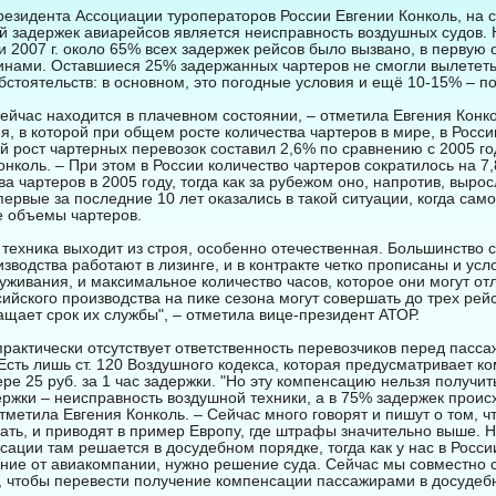
резидента Ассоциации туроператоров России Евгении Конколь, на 
й задержек авиарейсов является неисправность воздушных судов. 
 2007 г. около 65% всех задержек рейсов было вызвано, в первую 
инами. Оставшиеся 25% задержанных чартеров не смогли вылететь 
стоятельств: в основном, это погодные условия и ещё 10-15% – по
ейчас находится в плачевном состоянии, – отметила Евгения Конко
я, в которой при общем росте количества чартеров в мире, в Росс
й рост чартерных перевозок составил 2,6% по сравнению с 2005 го
нколь. – При этом в России количество чартеров сократилось на 7,
ва чартеров в 2005 году, тогда как за рубежом оно, напротив, вырос
ервые за последние 10 лет оказались в такой ситуации, когда само
е объемы чартеров.
а техника выходит из строя, особенно отечественная. Большинство 
зводства работают в лизинге, и в контракте четко прописаны и усл
уживания, и максимальное количество часов, которое они могут отл
ийского производства на пике сезона могут совершать до трех рейсо
ащает срок их службы", – отметила вице-президент АТОР.
практически отсутствует ответственность перевозчиков перед пасс
Есть лишь ст. 120 Воздушного кодекса, которая предусматривает 
ре 25 руб. за 1 час задержки. "Но эту компенсацию нельзя получить
ержки – неисправность воздушной техники, а в 75% задержек проис
отметила Евгения Конколь. – Сейчас много говорят и пишут о том, ч
ать, и приводят в пример Европу, где штрафы значительно выше. Н
ации там решается в досудебном порядке, тогда как у нас в России
ние от авиакомпании, нужно решение суда. Сейчас мы совместно 
, чтобы перевести получение компенсации пассажирами в досудебн