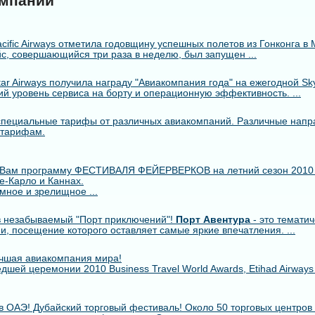
омпании
cific Airways отметила годовщину успешных полетов из Гонконга в 
с, совершающийся три раза в неделю, был запущен ...
r Airways получила награду "Авиакомпания года" на ежегодной Skytr
й уровень сервиса на борту и операционную эффективность. ...
пециальные тарифы от различных авиакомпаний. Различные напр
 тарифам.
 Вам программу ФЕСТИВАЛЯ ФЕЙЕРВЕРКОВ на летний сезон 2010
е-Карло и Каннах.
мное и зрелищное ...
 незабываемый "Порт приключений"!
Порт Авентура
- это тематич
ии, посещение которого оставляет самые яркие впечатления. ...
лучшая авиакомпания мира!
шей церемонии 2010 Business Travel World Awards, Etihad Airway
в ОАЭ! Дубайский торговый фестиваль! Около 50 торговых центров 