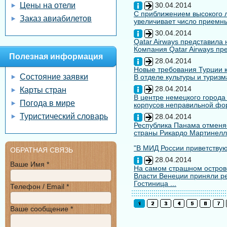
Цены на отели
30.04.2014
С приближением высокого л
Заказ авиабилетов
увеличивает число приемны
30.04.2014
Qatar Airways представила
Компания Qatar Airways пр
Полезная информация
28.04.2014
Новые требования Турции к
Состояние заявки
В отделе культуры и туризм
28.04.2014
Карты стран
В центре немецкого города
Погода в мире
корпусов неправильной форм
Туристический словарь
28.04.2014
Республика Панама отменяе
страны Рикардо Мартинелл
"В МИД России приветствуют
ОБРАТНАЯ СВЯЗЬ
28.04.2014
Ваше Имя *
На самом страшном остров
Власти Венеции приняли ре
Гостиница ...
Телефон / Email *
Ваше сообщение *