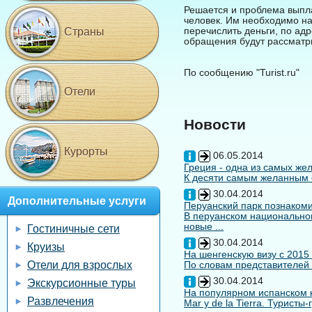
Решается и проблема выпла
человек. Им необходимо на
перечислить деньги, по адр
Страны
обращения будут рассматр
По сообщению "Turist.ru"
Отели
Новости
Курорты
06.05.2014
Греция - одна из самых жел
К десяти самым желанным с
30.04.2014
Дополнительные услуги
Перуанский парк познакоми
В перуанском национальном
новые ...
Гостиничные сети
30.04.2014
Круизы
На шенгенскую визу с 2015
Отели для взрослых
По словам представителей 
30.04.2014
Экскурсионные туры
На популярном испанском к
Развлечения
Mar y de la Tierra. Туристы