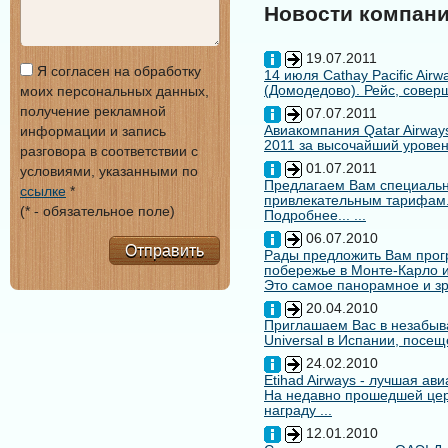
Новости компан
19.07.2011
Я согласен на обработку
14 июля Cathay Pacific Air
(Домодедово). Рейс, совер
моих персональных данных,
получение рекламной
07.07.2011
Авиакомпания Qatar Airways
информации и запись
2011 за высочайший уровен
разговора в соответствии с
01.07.2011
условиями, указанными по
Предлагаем Вам специальн
ссылке
*
привлекательным тарифам
(* - обязательное поле)
Подробнее... ...
06.07.2010
Отправить
Рады предложить Вам про
побережье в Монте-Карло и
Это самое панорамное и зр
20.04.2010
Приглашаем Вас в незабыв
Universal в Испании, посещ
24.02.2010
Etihad Airways - лучшая ав
На недавно прошедшей цере
награду ...
12.01.2010