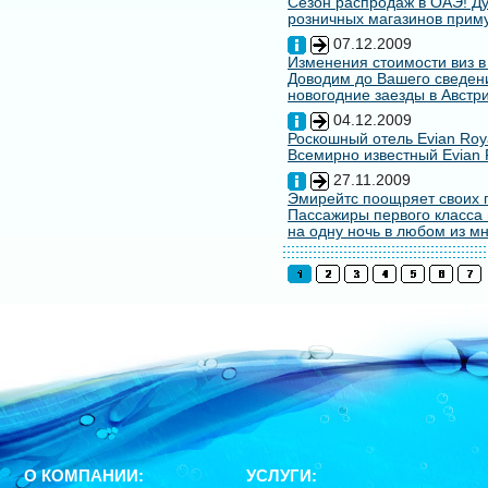
Сезон распродаж в ОАЭ! Ду
розничных магазинов примут
07.12.2009
Изменения стоимости виз в
Доводим до Вашего сведени
новогодние заезды в Австри
04.12.2009
Роскошный отель Evian Roy
Всемирно известный Evian 
27.11.2009
Эмирейтс поощряет своих 
Пассажиры первого класса 
на одну ночь в любом из мн
О КОМПАНИИ:
УСЛУГИ: