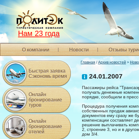
Нам 23 года
О компании
Новости
Отзывы тури
Главная
/
Архив новостей
>
Ново
Быстрая заявка
24.01.2007
Сэкономь время
Пассажиры рейса "Трансаэр
получать денежные компен
Онлайн
порядке, сообщили в пресс
бронирование
туров
Процедура получения комп
собственных продаж авиако
документов ему сразу же б
компенсации составляет де
Онлайн
решение выплачивать компе
бронирование
2, строение 3, но и в дру
отелей
дом 3/4.