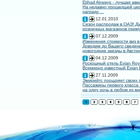
Etihad Airways - лучшая ав
На недавно прошедшей цере
награду ...
12.01.2010
Сезон распродаж в ОАЭ! Ду
розничных магазинов примут
07.12.2009
Изменения стоимости виз в
Доводим до Вашего сведени
новогодние заезды в Австри
04.12.2009
Роскошный отель Evian Roy
Всемирно известный Evian 
27.11.2009
Эмирейтс поощряет своих 
Пассажиры первого класса 
на одну ночь в любом из мн