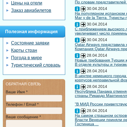
По словам представителей 
Цены на отели
30.04.2014
Заказ авиабилетов
На популярном испанском к
Mar y de la Tierra. Туристы
30.04.2014
С приближением высокого л
Полезная информация
увеличивает число приемны
30.04.2014
Состояние заявки
Qatar Airways представила
Компания Qatar Airways пр
Карты стран
28.04.2014
Погода в мире
Новые требования Турции к
В отделе культуры и туризм
Туристический словарь
28.04.2014
В центре немецкого города
корпусов неправильной форм
ОБРАТНАЯ СВЯЗЬ
28.04.2014
Республика Панама отменяе
Ваше Имя *
страны Рикардо Мартинелл
"В МИД России приветствуют
Телефон / Email *
28.04.2014
На самом страшном остров
Ваше сообщение *
Власти Венеции приняли ре
Гостиница ...