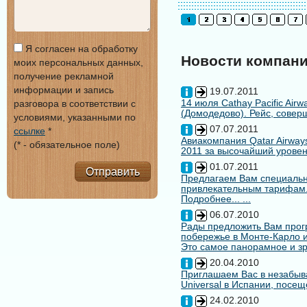
Я согласен на обработку
Новости компан
моих персональных данных,
получение рекламной
информации и запись
19.07.2011
14 июля Cathay Pacific Air
разговора в соответствии с
(Домодедово). Рейс, совер
условиями, указанными по
07.07.2011
ссылке
*
Авиакомпания Qatar Airways
(* - обязательное поле)
2011 за высочайший уровен
01.07.2011
Отправить
Предлагаем Вам специальн
привлекательным тарифам
Подробнее... ...
06.07.2010
Рады предложить Вам про
побережье в Монте-Карло и
Это самое панорамное и зр
20.04.2010
Приглашаем Вас в незабыв
Universal в Испании, посещ
24.02.2010