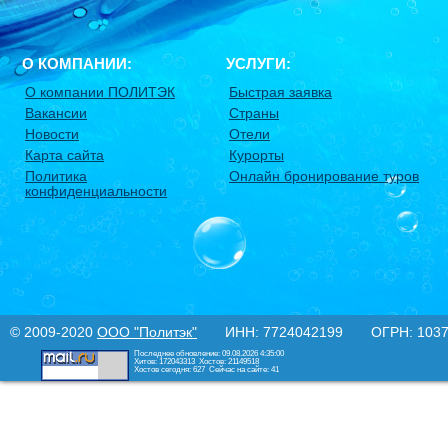
О КОМПАНИИ:
УСЛУГИ:
О компании ПОЛИТЭК
Быстрая заявка
Вакансии
Страны
Новости
Отели
Карта сайта
Курорты
Политика
Онлайн бронирование туров
конфиденциальности
© 2009-2020
ООО "Политэк"
ИНН: 7724042199 ОГРН: 10377
Последнее обновление: 09.08.2026 4:35:00
Хитов: 172043313
Хостов: 21149518
Хостов сегодня: 627
Сейчас на сайте: 41