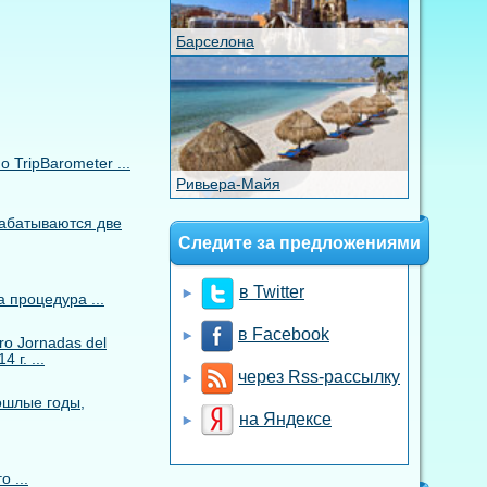
Барселона
TripBarometer ...
Ривьера-Майя
рабатываются две
Следите за предложениями
в Twitter
 процедура ...
в Facebook
o Jornadas del
 г. ...
через Rss-рассылку
ошлые годы,
на Яндексе
 ...