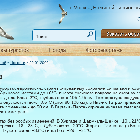
г. Москва, Большой Тишинский п
Заказать обра
вы туристов
Погода
Фоторепортажи
стей
>
Новости
> 29.01.2003
3
урортах европейских стран по-прежнему сохраняется мягкая и ко
 Аринсале местами до +6°С, высота снежного покрова на склонах с
с-де-ла-Каса -2°С, глубина снега 105-125 см. Температура воздуха
 опускается ниже -3,5°С (снег 80-100 см), в Низких Татрах пример
ега поменьше - до 50 см. В Гармиш-Партенкирхене нулевая темпера
 сантиметров.
тах без особых изменений. В Хургаде и Шарм-эль-Шейхе +19…21°С
ережье +18…23°С, в Дубае около +20°С. Жарко в Таиланде (в Бангк
 Пхукете около +33°С) и на Гоа: +29…+31°С.