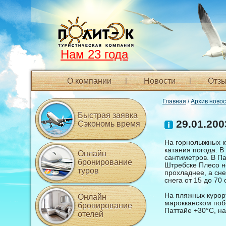
Нам 23 года
О компании
Новости
Отзы
Главная
/
Архив ново
Быстрая заявка
29.01.200
Сэкономь время
На горнолыжных к
катания погода. В
Онлайн
сантиметров. В Па
бронирование
Штребске Плесо не
туров
прохладнее, а сн
снега от 15 до 70
На пляжных курор
Онлайн
марокканском поб
бронирование
Паттайе +30°С, на
отелей