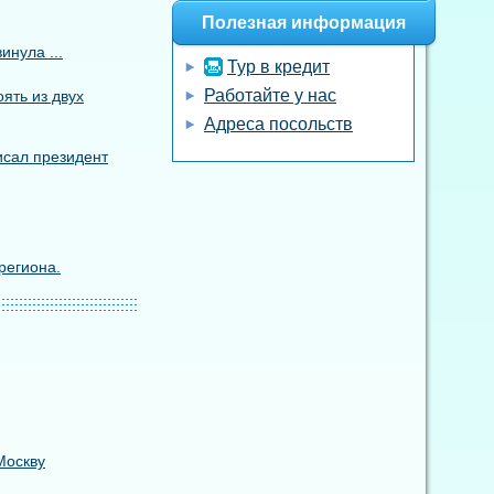
Полезная информация
инула ...
Тур в кредит
Работайте у нас
ять из двух
Адреса посольств
исал президент
региона.
Москву