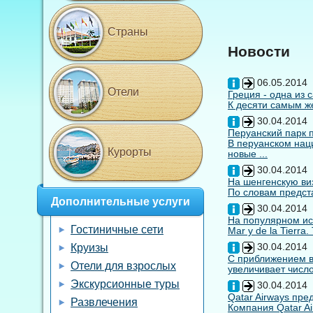
Страны
Новости
06.05.2014
Отели
Греция - одна из 
К десяти самым же
30.04.2014
Перуанский парк 
В перуанском нац
Курорты
новые ...
30.04.2014
На шенгенскую виз
По словам предста
Дополнительные услуги
30.04.2014
На популярном ис
Гостиничные сети
Mar y de la Tierra
30.04.2014
Круизы
С приближением вы
Отели для взрослых
увеличивает число
Экскурсионные туры
30.04.2014
Qatar Airways пр
Развлечения
Компания Qatar Ai