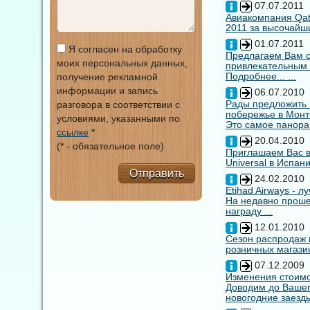
07.07.2011
Авиакомпания Qata
2011 за высочайши
01.07.2011
Я согласен на обработку
Предлагаем Вам с
моих персональных данных,
привлекательным
Подробнее... ...
получение рекламной
информации и запись
06.07.2010
Рады предложить
разговора в соответствии с
побережье в Монт
условиями, указанными по
Это самое панора
ссылке
*
20.04.2010
(* - обязательное поле)
Приглашаем Вас в
Universal в Испан
Отправить
24.02.2010
Etihad Airways - 
На недавно прошед
награду ...
12.01.2010
Сезон распродаж 
розничных магазин
07.12.2009
Изменения стоимо
Доводим до Вашег
новогодние заезды