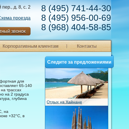
8 (495) 741-44-30
ер., д. 8, с. 2
8 (495) 956-00-69
Схема проезда
8 (968) 404-58-85
тный звонок
Корпоративным клиентам
Контакты
Следите за предложениями
мфортная для
оставляет 65-140
 на трассах
но на 2 градуса
тура, глубина
Отдых на Хайнане
, на
оке +32°С, в