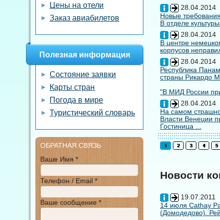
Цены на отели
28.04.2014
Новые требования
Заказ авиабилетов
В отделе культуры
28.04.2014
В центре немецко
корпусов неправил
Полезная информация
28.04.2014
Республика Панам
Состояние заявки
страны Рикардо М
Карты стран
"В МИД России при
Погода в мире
28.04.2014
На самом страшно
Туристический словарь
Власти Венеции п
Гостиница ...
ОБРАТНАЯ СВЯЗЬ
Ваше Имя *
Новости к
Телефон / Email *
19.07.2011
Ваше сообщение *
14 июля Cathay Pa
(Домодедово). Рей