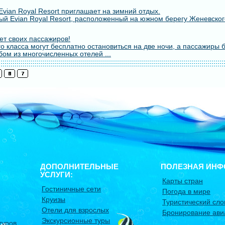
vian Royal Resort приглашает на зимний отдых.
й Evian Royal Resort, расположенный на южном берегу Женевского
т своих пассажиров!
о класса могут бесплатно остановиться на две ночи, а пассажиры 
бом из многочисленных отелей ...
ДОПОЛНИТЕЛЬНЫЕ
ПОЛЕЗНАЯ ИНФ
УСЛУГИ:
Карты стран
Гостиничные сети
Погода в мире
Круизы
Туристический сло
Отели для взрослых
Бронирование ави
Экскурсионные туры
туров