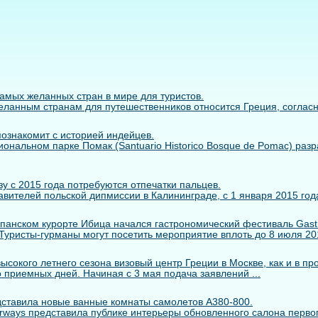
самых желанных стран в мире для туристов.
ланным странам для путешественников относится Греция, согласно 
познакомит с историей индейцев.
иональном парке Помак (Santuario Historico Bosque de Pomac) раз
у с 2015 года потребуются отпечатки пальцев.
вителей польской дипмиссии в Калининграде, с 1 января 2015 года
панском курорте Ибица начался гастрономический фестиваль Gastr
. Туристы-гурманы могут посетить мероприятие вплоть до 8 июля 2014
сокого летнего сезона визовый центр Греции в Москве, как и в пр
 приемных дней. Начиная с 3 мая подача заявлений ...
едставила новые ванные комнаты самолетов A380-800.
rways представила публике интерьеры обновленного салона первого