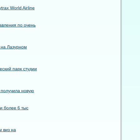
ax World Airline
авления по очень
 на Лазурном
еский парк студии
s получила новую
и более 6 тыс
 виз на