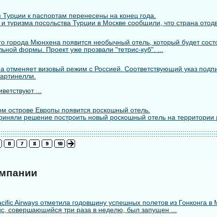
 Турции к паспортам перенесены на конец года.
 и туризма посольства Турции в Москве сообщили, что страна отодв
го города Мюнхена появится необычный отель, который будет состо
ьной формы. Проект уже прозвали "тетрис-куб". ...
а отменяет визовый режим с Россией. Соответствующий указ подп
артинелли.
ветствуют ...
м острове Европы появится роскошный отель.
риняли решение построить новый роскошный отель на территории 
омпании
cific Airways отметила годовщину успешных полетов из Гонконга в 
с, совершающийся три раза в неделю, был запущен ...