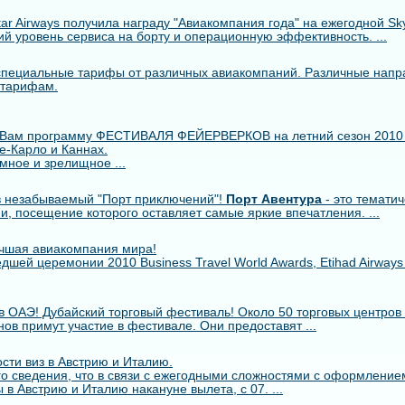
r Airways получила награду "Авиакомпания года" на ежегодной Skytr
й уровень сервиса на борту и операционную эффективность. ...
пециальные тарифы от различных авиакомпаний. Различные напр
 тарифам.
 Вам программу ФЕСТИВАЛЯ ФЕЙЕРВЕРКОВ на летний сезон 2010
е-Карло и Каннах.
мное и зрелищное ...
 незабываемый "Порт приключений"!
Порт Авентура
- это тематич
ии, посещение которого оставляет самые яркие впечатления. ...
лучшая авиакомпания мира!
шей церемонии 2010 Business Travel World Awards, Etihad Airway
в ОАЭ! Дубайский торговый фестиваль! Около 50 торговых центров 
ов примут участие в фестивале. Они предоставят ...
сти виз в Австрию и Италию.
о сведения, что в связи с ежегодными сложностями с оформлением
 в Австрию и Италию накануне вылета, с 07. ...