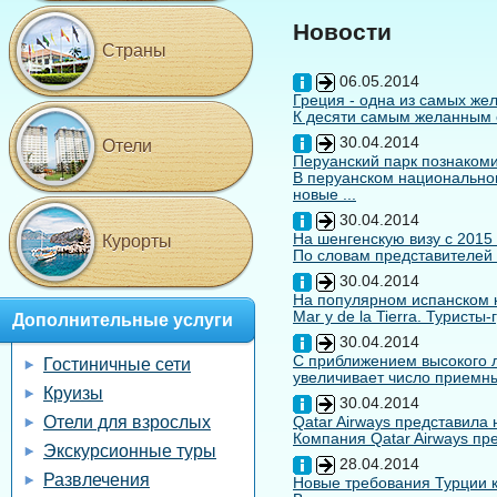
Новости
Страны
06.05.2014
Греция - одна из самых жел
К десяти самым желанным с
30.04.2014
Отели
Перуанский парк познакоми
В перуанском национальном
новые ...
30.04.2014
На шенгенскую визу с 2015
Курорты
По словам представителей 
30.04.2014
На популярном испанском к
Mar y de la Tierra. Туристы
Дополнительные услуги
30.04.2014
С приближением высокого л
Гостиничные сети
увеличивает число приемны
Круизы
30.04.2014
Отели для взрослых
Qatar Airways представила
Компания Qatar Airways пр
Экскурсионные туры
28.04.2014
Развлечения
Новые требования Турции к