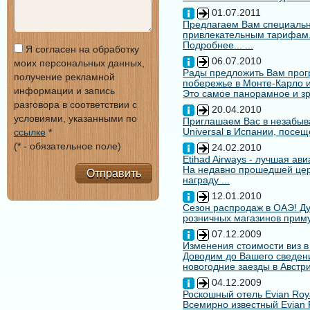
01.07.2011
Предлагаем Вам специальн
привлекательным тарифам
Подробнее... ...
Я согласен на обработку
06.07.2010
моих персональных данных,
Рады предложить Вам про
получение рекламной
побережье в Монте-Карло и
информации и запись
Это самое панорамное и зр
разговора в соответствии с
20.04.2010
условиями, указанными по
Приглашаем Вас в незабыв
Universal в Испании, посещ
ссылке
*
(* - обязательное поле)
24.02.2010
Etihad Airways - лучшая ав
На недавно прошедшей цере
Отправить
награду ...
12.01.2010
Сезон распродаж в ОАЭ! Ду
розничных магазинов примут
07.12.2009
Изменения стоимости виз в
Доводим до Вашего сведени
новогодние заезды в Австри
04.12.2009
Роскошный отель Evian Roy
Всемирно известный Evian 