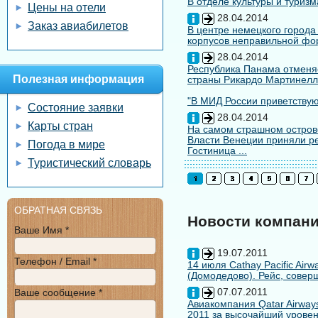
В отделе культуры и туризм
Цены на отели
28.04.2014
Заказ авиабилетов
В центре немецкого города
корпусов неправильной форм
28.04.2014
Республика Панама отменяе
Полезная информация
страны Рикардо Мартинелл
"В МИД России приветствуют
Состояние заявки
28.04.2014
Карты стран
На самом страшном остров
Власти Венеции приняли ре
Погода в мире
Гостиница ...
Туристический словарь
ОБРАТНАЯ СВЯЗЬ
Новости компан
Ваше Имя *
19.07.2011
Телефон / Email *
14 июля Cathay Pacific Air
(Домодедово). Рейс, совер
07.07.2011
Ваше сообщение *
Авиакомпания Qatar Airways
2011 за высочайший уровен