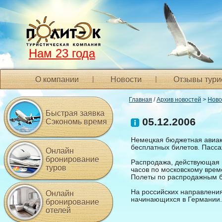
Нам 23 года
О компании
Новости
Отзывы тури
Главная
/
Архив новостей
>
Ново
Быстрая заявка
05.12.2006
Сэкономь время
Немецкая бюджетная авиак
бесплатных билетов. Пасса
Онлайн
бронирование
Распродажа, действующая н
туров
часов по московскому време
Полеты по распродажным б
На российских направления
Онлайн
начинающихся в Германии.
бронирование
отелей