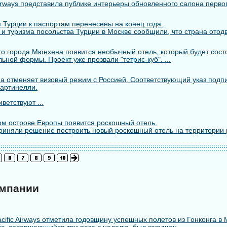
rways представила публике интерьеры обновленного салона первого
 Турции к паспортам перенесены на конец года.
 и туризма посольства Турции в Москве сообщили, что страна отодв
го города Мюнхена появится необычный отель, который будет состо
ьной формы. Проект уже прозвали "тетрис-куб". ...
а отменяет визовый режим с Россией. Соответствующий указ подп
артинелли.
ветствуют ...
м острове Европы появится роскошный отель.
риняли решение построить новый роскошный отель на территории 
омпании
cific Airways отметила годовщину успешных полетов из Гонконга в 