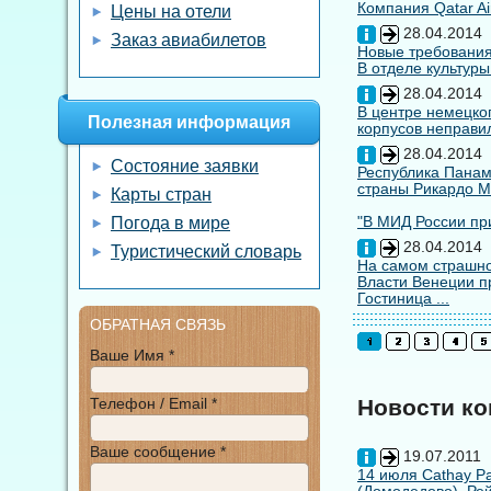
Компания Qatar Ai
Цены на отели
28.04.2014
Заказ авиабилетов
Новые требования
В отделе культуры
28.04.2014
В центре немецко
Полезная информация
корпусов неправил
28.04.2014
Состояние заявки
Республика Панам
страны Рикардо М
Карты стран
"В МИД России при
Погода в мире
28.04.2014
Туристический словарь
На самом страшно
Власти Венеции п
Гостиница ...
ОБРАТНАЯ СВЯЗЬ
Ваше Имя *
Телефон / Email *
Новости к
Ваше сообщение *
19.07.2011
14 июля Cathay Pa