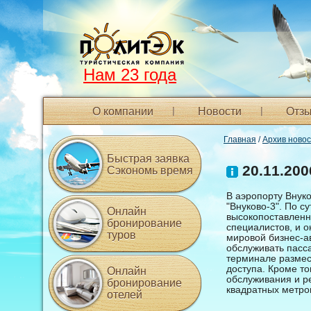
Нам 23 года
О компании
Новости
Отзы
Главная
/
Архив ново
Быстрая заявка
20.11.200
Сэкономь время
В аэропорту Внук
"Внуково-3". По с
Онлайн
высокопоставленн
бронирование
специалистов, и 
туров
мировой бизнес-а
обслуживать пасс
терминале размес
доступа. Кроме то
Онлайн
обслуживания и р
бронирование
квадратных метро
отелей