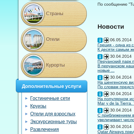
По сообщению "Tu
Страны
Новости
Отели
06.05.2014
Греция - одна из 
К десяти самым же
30.04.2014
Перуанский парк 
Курорты
В перуанском нац
новые ...
30.04.2014
На шенгенскую виз
Дополнительные услуги
По словам предста
30.04.2014
Гостиничные сети
На популярном ис
Mar y de la Tierra
Круизы
30.04.2014
Отели для взрослых
С приближением вы
увеличивает число
Экскурсионные туры
30.04.2014
Развлечения
Qatar Airways пр