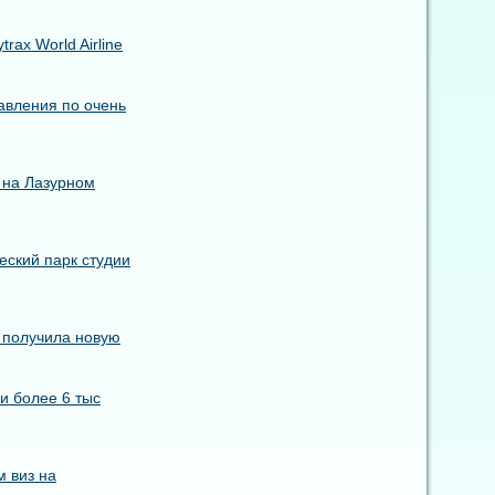
ax World Airline
авления по очень
 на Лазурном
еский парк студии
s получила новую
и более 6 тыс
 виз на