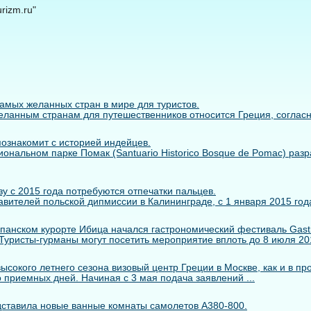
rizm.ru"
самых желанных стран в мире для туристов.
ланным странам для путешественников относится Греция, согласно 
познакомит с историей индейцев.
иональном парке Помак (Santuario Historico Bosque de Pomac) раз
у с 2015 года потребуются отпечатки пальцев.
вителей польской дипмиссии в Калининграде, с 1 января 2015 года
панском курорте Ибица начался гастрономический фестиваль Gastr
. Туристы-гурманы могут посетить мероприятие вплоть до 8 июля 2014
сокого летнего сезона визовый центр Греции в Москве, как и в пр
 приемных дней. Начиная с 3 мая подача заявлений ...
едставила новые ванные комнаты самолетов A380-800.