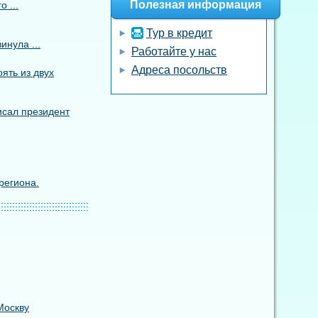
Полезная информация
 ...
Тур в кредит
инула ...
Работайте у нас
Адреса посольств
ять из двух
исал президент
региона.
Москву