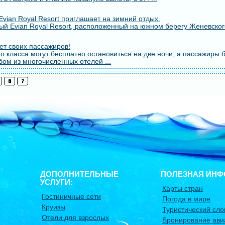
vian Royal Resort приглашает на зимний отдых.
й Evian Royal Resort, расположенный на южном берегу Женевского
т своих пассажиров!
о класса могут бесплатно остановиться на две ночи, а пассажиры 
бом из многочисленных отелей ...
ДОПОЛНИТЕЛЬНЫЕ
ПОЛЕЗНАЯ ИНФ
УСЛУГИ:
Карты стран
Гостиничные сети
Погода в мире
Круизы
Туристический сло
Отели для взрослых
Бронирование ави