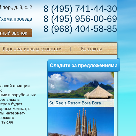
8 (495) 741-44-30
ер., д. 8, с. 2
8 (495) 956-00-69
Схема проезда
8 (968) 404-58-85
тный звонок
Корпоративным клиентам
Контакты
Следите за предложениями
еловой авиации
х
нных и зарубежных
бельных в
St. Regis Resort Bora Bora
тров будет
рных комнат, в
лы интернет-
ческого
 тысяч