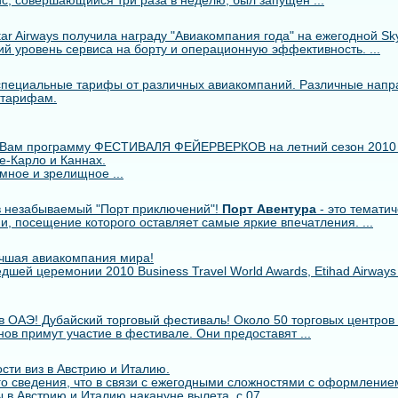
с, совершающийся три раза в неделю, был запущен ...
r Airways получила награду "Авиакомпания года" на ежегодной Skytr
й уровень сервиса на борту и операционную эффективность. ...
пециальные тарифы от различных авиакомпаний. Различные напр
 тарифам.
 Вам программу ФЕСТИВАЛЯ ФЕЙЕРВЕРКОВ на летний сезон 2010
е-Карло и Каннах.
мное и зрелищное ...
 незабываемый "Порт приключений"!
Порт Авентура
- это тематич
ии, посещение которого оставляет самые яркие впечатления. ...
лучшая авиакомпания мира!
шей церемонии 2010 Business Travel World Awards, Etihad Airway
в ОАЭ! Дубайский торговый фестиваль! Около 50 торговых центров 
ов примут участие в фестивале. Они предоставят ...
сти виз в Австрию и Италию.
о сведения, что в связи с ежегодными сложностями с оформлением
 в Австрию и Италию накануне вылета, с 07. ...