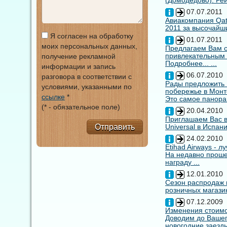
(Домодедово). Рей
07.07.2011
Авиакомпания Qata
2011 за высочайши
Я согласен на обработку
01.07.2011
моих персональных данных,
Предлагаем Вам с
привлекательным
получение рекламной
Подробнее... ...
информации и запись
06.07.2010
разговора в соответствии с
Рады предложить
условиями, указанными по
побережье в Монт
ссылке
*
Это самое панора
(* - обязательное поле)
20.04.2010
Приглашаем Вас в
Отправить
Universal в Испан
24.02.2010
Etihad Airways - 
На недавно прошед
награду ...
12.01.2010
Сезон распродаж 
розничных магазин
07.12.2009
Изменения стоимо
Доводим до Вашег
новогодние заезды