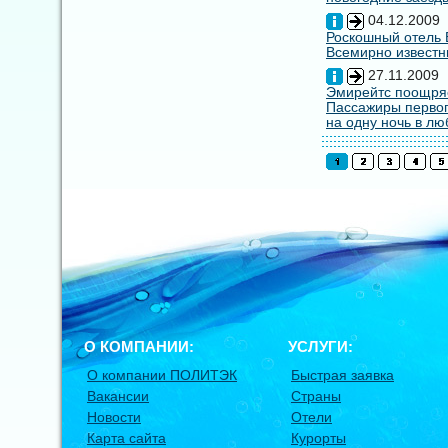
04.12.2009
Роскошный отель E
Всемирно известны
27.11.2009
Эмирейтс поощряе
Пассажиры первог
на одну ночь в лю
О КОМПАНИИ:
УСЛУГИ:
О компании ПОЛИТЭК
Быстрая заявка
Вакансии
Страны
Новости
Отели
Карта сайта
Курорты