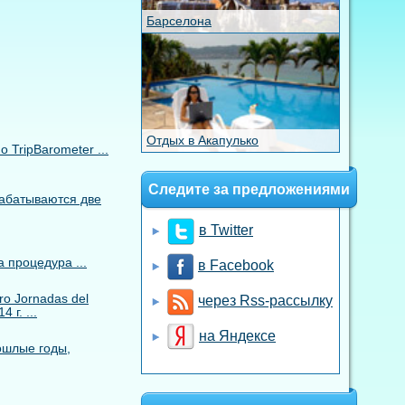
Барселона
Отдых в Акапулько
TripBarometer ...
Следите за предложениями
рабатываются две
в Twitter
 процедура ...
в Facebook
o Jornadas del
через Rss-рассылку
 г. ...
на Яндексе
ошлые годы,