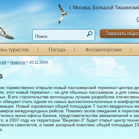
г. Москва, Большой Тишинский п
Заказать обра
вы туристов
Погода
Фоторепортажи
стей
>
Новости
> 20.11.2006
6
ово торжественно открыли новый пассажирский терминал центра д
ути, этот новый терминал – не для обычных пассажиров, а для самы
ых. В его строительстве воплощены лучшие разработки отечестве
он обещает стать одним из самых высокотехнологичных и комфорта
виации. Новый аэровокзал общей площадью 7 тысяч квадратных ме
ажиров международных рейсов. Помимо залов ожидания и перегово
тились мини-офисы банков, представительства авиакомпаний и за
го, в 2007 году на территории "Внуково-3" будет открыт центр техни
емонта самолетов, а также ангарный комплекс общей площадью 15
в.