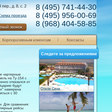
8 (495) 741-44-30
ер., д. 8, с. 2
8 (495) 956-00-69
Схема проезда
8 (968) 404-58-85
тный звонок
Корпоративным клиентам
Контакты
Следите за предложениями
ые чартерные
зель на Ту-154 с
енно отказался от
йцарию будут
Отели Сиде
ог" намерена
яться с 30
и. Для сравнения:
гулярные рейсы
тствует