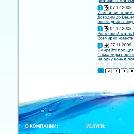
розничных магазин
07.12.2009
Изменения стоимо
Доводим до Вашег
новогодние заезды
04.12.2009
Роскошный отель E
Всемирно известны
27.11.2009
Эмирейтс поощряе
Пассажиры первог
на одну ночь в лю
О КОМПАНИИ:
УСЛУГИ: