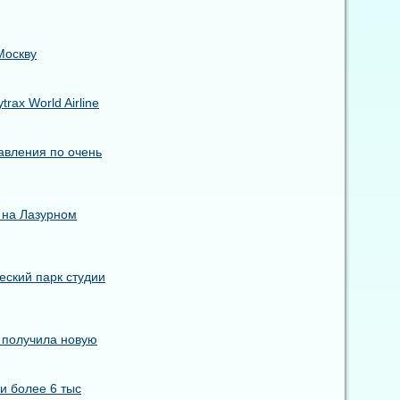
Москву
ax World Airline
авления по очень
 на Лазурном
еский парк студии
s получила новую
и более 6 тыс