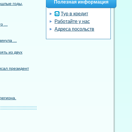
Полезная информация
ошлые годы,
Тур в кредит
Работайте у нас
 ...
Адреса посольств
инула ...
ять из двух
исал президент
региона.