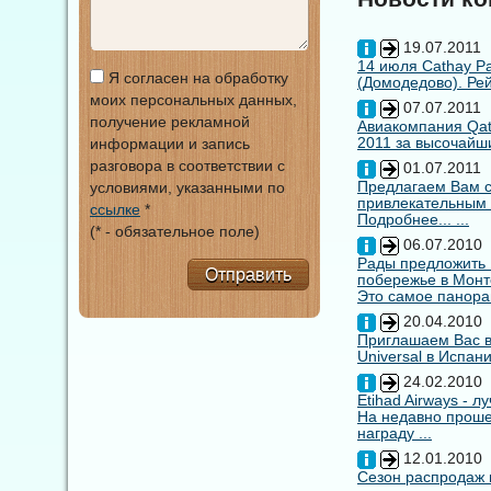
19.07.2011
14 июля Cathay Pa
Я согласен на обработку
(Домодедово). Рей
моих персональных данных,
07.07.2011
получение рекламной
Авиакомпания Qata
2011 за высочайши
информации и запись
разговора в соответствии с
01.07.2011
Предлагаем Вам с
условиями, указанными по
привлекательным
ссылке
*
Подробнее... ...
(* - обязательное поле)
06.07.2010
Рады предложить
Отправить
побережье в Монт
Это самое панора
20.04.2010
Приглашаем Вас в
Universal в Испан
24.02.2010
Etihad Airways - 
На недавно прошед
награду ...
12.01.2010
Сезон распродаж 