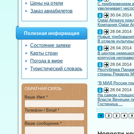
Цены на отели
С приближением вы
увеличивает число
Заказ авиабилетов
30.04.2014
Qatar Airways пр
Компания Qatar Ai
28.04.2014
Полезная информация
Новые требования
В отделе культуры
Состояние заявки
28.04.2014
Карты стран
В центре немецко
корпусов неправил
Погода в мире
28.04.2014
Туристический словарь
Республика Панам
страны Рикардо М
"В МИД России при
ОБРАТНАЯ СВЯЗЬ
28.04.2014
На самом страшно
Ваше Имя *
Власти Венеции п
Гостиница ...
Телефон / Email *
Ваше сообщение *
Новости к