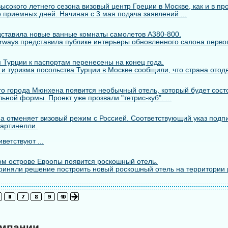
сокого летнего сезона визовый центр Греции в Москве, как и в пр
 приемных дней. Начиная с 3 мая подача заявлений ...
едставила новые ванные комнаты самолетов A380-800.
rways представила публике интерьеры обновленного салона первого
 Турции к паспортам перенесены на конец года.
 и туризма посольства Турции в Москве сообщили, что страна отодв
го города Мюнхена появится необычный отель, который будет состо
ьной формы. Проект уже прозвали "тетрис-куб". ...
а отменяет визовый режим с Россией. Соответствующий указ подп
артинелли.
ветствуют ...
м острове Европы появится роскошный отель.
риняли решение построить новый роскошный отель на территории 
омпании