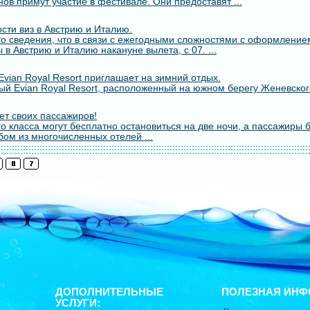
ов примут участие в фестивале. Они предоставят ...
сти виз в Австрию и Италию.
о сведения, что в связи с ежегодными сложностями с оформлением
 в Австрию и Италию накануне вылета, с 07. ...
vian Royal Resort приглашает на зимний отдых.
й Evian Royal Resort, расположенный на южном берегу Женевского
т своих пассажиров!
о класса могут бесплатно остановиться на две ночи, а пассажиры 
бом из многочисленных отелей ...
ДОПОЛНИТЕЛЬНЫЕ
ПОЛЕЗНАЯ ИНФ
УСЛУГИ: