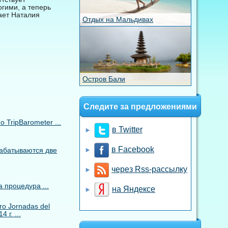
гими, а теперь
ает Наталия
Отдых на Мальдивах
Остров Бали
Следите за предложениями
TripBarometer ...
в Twitter
в Facebook
рабатываются две
через Rss-рассылку
 процедура ...
на Яндексе
o Jornadas del
 г. ...