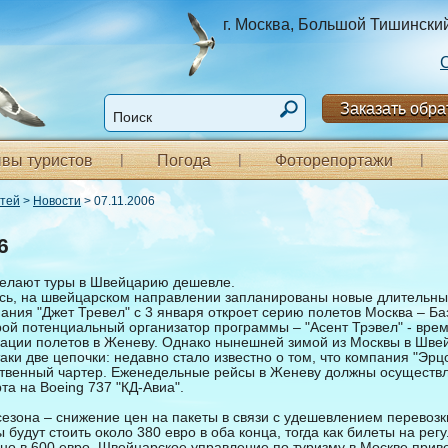
г. Москва, Большой Тишинский п
Заказать обра
вы туристов
Погода
Фоторепортажи
стей
>
Новости
> 07.11.2006
6
елают туры в Швейцарию дешевле.
сь, на швейцарском направлении запланированы новые длительн
пания "Джет Тревел" с 3 января откроет серию полетов Москва – Ба
рой потенциальный организатор программы – "Асент Трэвел" - врем
зации полетов в Женеву. Однако нынешней зимой из Москвы в Шве
аки две цепочки: недавно стало известно о том, что компания "Эрц
ственный чартер. Еженедельные рейсы в Женеву должны осуществл
та на Boeing 737 "КД-Авиа".
езона – снижение цен на пакеты в связи с удешевлением перевозк
 будут стоить около 380 евро в оба конца, тогда как билеты на ре
но в 600 евро. Швейцарское управление по туризму в Москве приве