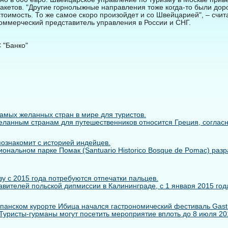
акетов. "Другие горнолыжные направления тоже когда-то были доро
тоимость. То же самое скоро произойдет и со Швейцарией", – счит
коммерческий представитель управления в России и СНГ.
 "Банко"
самых желанных стран в мире для туристов.
ланным странам для путешественников относится Греция, согласно 
познакомит с историей индейцев.
иональном парке Помак (Santuario Historico Bosque de Pomac) раз
у с 2015 года потребуются отпечатки пальцев.
вителей польской дипмиссии в Калининграде, с 1 января 2015 года
панском курорте Ибица начался гастрономический фестиваль Gastr
. Туристы-гурманы могут посетить мероприятие вплоть до 8 июля 2014