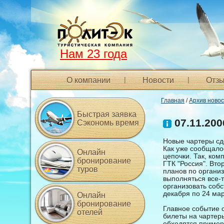
Нам 23 года
О компании
Новости
Отзы
Главная
/
Архив ново
Быстрая заявка
07.11.200
Сэкономь время
Новые чартеры сд
Как уже сообщало
Онлайн
цепочки. Так, ком
бронирование
ГТК "Россия". Вто
туров
планов по органи
выполняться все-т
организовать соб
декабря по 24 мар
Онлайн
бронирование
Главное событие с
отелей
билеты на чартеры
обходятся пример