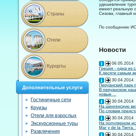
удешевление турп
имеют реальную с
Сизова, главный 
Страны
По сообщению ИС
Отели
Новости
06.05.2014
Курорты
Греция - одна из 
К десяти самым же
30.04.2014
Перуанский парк 
Дополнительные услуги
В перуанском нац
новые ...
Гостиничные сети
30.04.2014
На шенгенскую виз
Круизы
По словам предста
Отели для взрослых
30.04.2014
На популярном ис
Экскурсионные туры
Mar y de la Tierra
Развлечения
30.04.2014