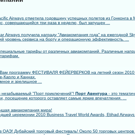
cific Airways отметила годовщину успешных полетов из Гонконга в 
с, совершающийся три раза в неделю, был запущен ...
r Airways получила награду "Авиакомпания года" на ежегодной Skytr
й уровень сервиса на борту и операционную эффективность. ...
пециальные тарифы от различных авиакомпаний. Различные напр
 тарифам.
 Вам программу ФЕСТИВАЛЯ ФЕЙЕРВЕРКОВ на летний сезон 2010
е-Карло и Каннах.
мное и зрелищное ...
 незабываемый "Порт приключений"!
Порт Авентура
- это тематич
ии, посещение которого оставляет самые яркие впечатления. ...
лучшая авиакомпания мира!
шей церемонии 2010 Business Travel World Awards, Etihad Airway
в ОАЭ! Дубайский торговый фестиваль! Около 50 торговых центров 