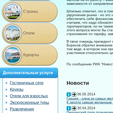
зависимости от направлени
Шпилько отметил, что в том
Страны
укрупнение рынка - но это
обеспечить себе финансовы
считаем, что надо обновля
туроператоров, но не таки
этого вопроса могло бы ст
Отели
страхования по тарифу, за
В свою очередь президент
Борисов обратил внимание 
том виде, в котором они пр
участников относительно це
Курорты
По сообщению РИА "Новос
Дополнительные услуги
Новости
Гостиничные сети
Круизы
06.05.2014
Отели для взрослых
Греция - одна из самых жел
К десяти самым желанным с
Экскурсионные туры
30.04.2014
Развлечения
Перуанский парк познакоми