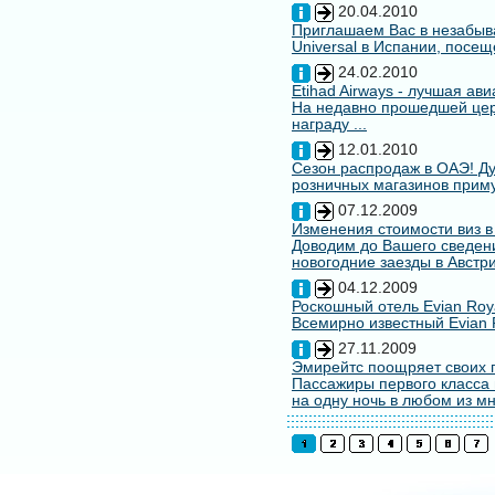
20.04.2010
Приглашаем Вас в незабыв
Universal в Испании, посещ
24.02.2010
Etihad Airways - лучшая ав
На недавно прошедшей цере
награду ...
12.01.2010
Сезон распродаж в ОАЭ! Ду
розничных магазинов примут
07.12.2009
Изменения стоимости виз в
Доводим до Вашего сведени
новогодние заезды в Австри
04.12.2009
Роскошный отель Evian Roy
Всемирно известный Evian 
27.11.2009
Эмирейтс поощряет своих 
Пассажиры первого класса 
на одну ночь в любом из мн