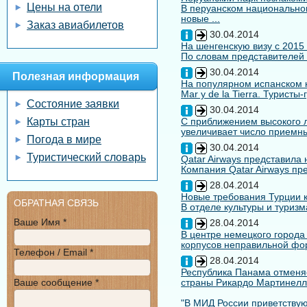
Цены на отели
В перуанском национальном
новые ...
Заказ авиабилетов
30.04.2014
На шенгенскую визу с 2015
По словам представителей 
30.04.2014
Полезная информация
На популярном испанском к
Mar y de la Tierra. Туристы
Состояние заявки
30.04.2014
Карты стран
С приближением высокого л
увеличивает число приемны
Погода в мире
30.04.2014
Туристический словарь
Qatar Airways представила
Компания Qatar Airways пр
28.04.2014
Новые требования Турции к
ОБРАТНАЯ СВЯЗЬ
В отделе культуры и туризм
Ваше Имя *
28.04.2014
В центре немецкого города
корпусов неправильной форм
Телефон / Email *
28.04.2014
Республика Панама отменяе
Ваше сообщение *
страны Рикардо Мартинелл
"В МИД России приветствуют