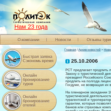
Нам 23 года
О компании
Новости
Отзывы тури
Главная
/
Архив новостей
>
Ново
Быстрая заявка
25.10.2006
Сэкономь время
РСТ предлагает продлить 
Закону о туристической де
Онлайн
президент Российского Сою
бронирование
продлить на полгода лицен
туров
Госдуме, не возвращая их в 
На пленарном заседании 18
туристической деятельност
Онлайн
турагентской и туроперато
бронирование
гарантии, которые позволя
отелей
банков или страховых комп
жалобы на их работу. Разм