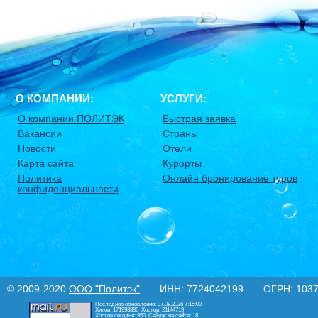
О КОМПАНИИ:
УСЛУГИ:
О компании ПОЛИТЭК
Быстрая заявка
Вакансии
Страны
Новости
Отели
Карта сайта
Курорты
Политика
Онлайн бронирование туров
конфиденциальности
© 2009-2020
ООО "Политэк"
ИНН: 7724042199 ОГРН: 10377
Последнее обновление: 07.08.2026 7:15:00
Хитов: 171993886
Хостов: 21144719
Хостов сегодня: 950
Сейчас на сайте: 18