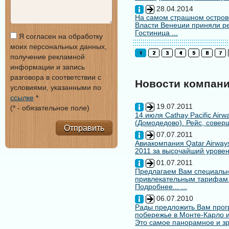
28.04.2014
На самом страшном остров
Власти Венеции приняли ре
Гостиница ...
Я согласен на обработку
моих персональных данных,
получение рекламной
информации и запись
разговора в соответствии с
Новости компан
условиями, указанными по
ссылке
*
19.07.2011
(* - обязательное поле)
14 июля Cathay Pacific Air
(Домодедово). Рейс, совер
Отправить
07.07.2011
Авиакомпания Qatar Airways
2011 за высочайший уровен
01.07.2011
Предлагаем Вам специальн
привлекательным тарифам
Подробнее... ...
06.07.2010
Рады предложить Вам про
побережье в Монте-Карло и
Это самое панорамное и зр