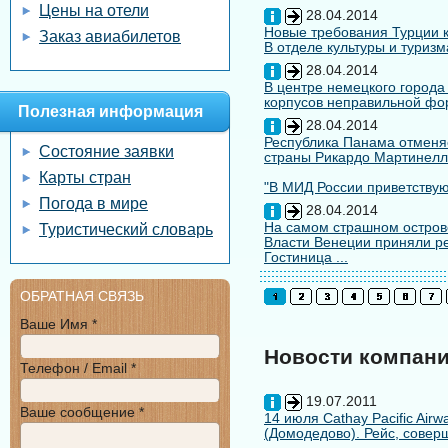
Цены на отели
28.04.2014
Новые требования Турции к
Заказ авиабилетов
В отделе культуры и туризм
28.04.2014
В центре немецкого города
корпусов неправильной форм
Полезная информация
28.04.2014
Республика Панама отменяе
Состояние заявки
страны Рикардо Мартинелл
Карты стран
"В МИД России приветствуют
Погода в мире
28.04.2014
На самом страшном остров
Туристический словарь
Власти Венеции приняли ре
Гостиница ...
ОБРАТНАЯ СВЯЗЬ
Ваше Имя *
Новости компан
Телефон / Email *
19.07.2011
Ваше сообщение *
14 июля Cathay Pacific Air
(Домодедово). Рейс, совер