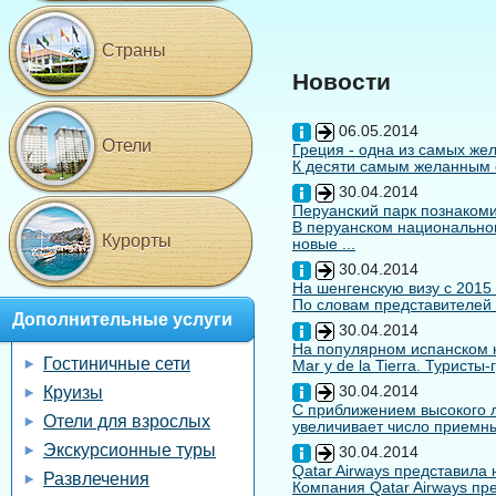
Страны
Новости
06.05.2014
Отели
Греция - одна из самых жел
К десяти самым желанным с
30.04.2014
Перуанский парк познакоми
В перуанском национальном
Курорты
новые ...
30.04.2014
На шенгенскую визу с 2015
По словам представителей 
Дополнительные услуги
30.04.2014
На популярном испанском к
Гостиничные сети
Mar y de la Tierra. Туристы
30.04.2014
Круизы
С приближением высокого л
Отели для взрослых
увеличивает число приемны
Экскурсионные туры
30.04.2014
Qatar Airways представила
Развлечения
Компания Qatar Airways пр