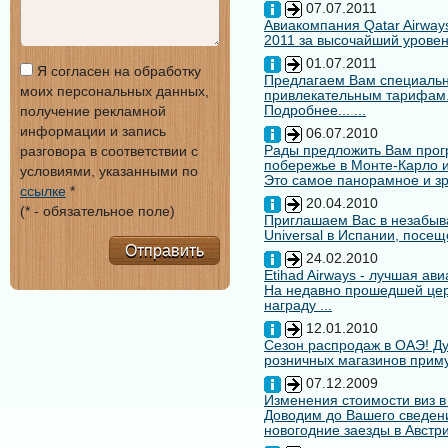
07.07.2011
Авиакомпания Qatar Airways
2011 за высочайший уровен
01.07.2011
Я согласен на обработку
Предлагаем Вам специальн
моих персональных данных,
привлекательным тарифам
Подробнее... ...
получение рекламной
информации и запись
06.07.2010
Рады предложить Вам про
разговора в соответствии с
побережье в Монте-Карло и
условиями, указанными по
Это самое панорамное и зр
ссылке
*
20.04.2010
(* - обязательное поле)
Приглашаем Вас в незабыв
Universal в Испании, посещ
Отправить
24.02.2010
Etihad Airways - лучшая ав
На недавно прошедшей цере
награду ...
12.01.2010
Сезон распродаж в ОАЭ! Ду
розничных магазинов примут
07.12.2009
Изменения стоимости виз в
Доводим до Вашего сведени
новогодние заезды в Австри