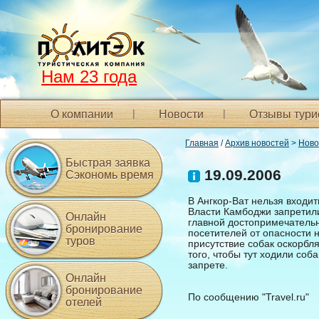
Нам 23 года
О компании
Новости
Отзывы тури
Главная
/
Архив новостей
>
Ново
Быстрая заявка
19.09.2006
Сэкономь время
В Ангкор-Ват нельзя входит
Власти Камбоджи запретил
Онлайн
главной достопримечательн
бронирование
посетителей от опасности н
туров
присутствие собак оскорбл
того, чтобы тут ходили соб
запрете.
Онлайн
бронирование
По сообщению "Travel.ru"
отелей