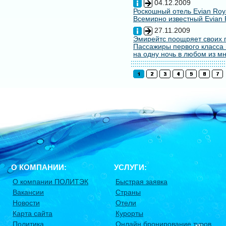
04.12.2009
Роскошный отель Evian Roy
Всемирно известный Evian 
27.11.2009
Эмирейтс поощряет своих 
Пассажиры первого класса 
на одну ночь в любом из мн
О КОМПАНИИ:
УСЛУГИ:
О компании ПОЛИТЭК
Быстрая заявка
Вакансии
Страны
Новости
Отели
Карта сайта
Курорты
Политика
Онлайн бронирование туров