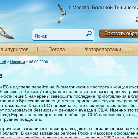
г. Москва, Большой Тишинский п
Заказать обра
вы туристов
Погода
Фоторепортажи
стей
>
Новости
> 06.09.2006
6
 EС не успело перейти на биометрические паспорта к концу августа
Eвросоюза. Только 7 государств полностью готовы к переводу граж
чности; еще 5 намерены завершить последние приготовления в бл
транам в Брюсселе дали еще месяц, пригрозив в случае очередно
ательствами. Власти EС напоминают, что с октября европейцы без
гут пользоваться безвизовым режимом въезда в США. Именно это г
еход Европы на паспорта нового образца. США напоминают, что д
 труднее подделать.
етрические заграничные паспорта выдаются в ограниченных рамках
й области. В самом западном регионе России массовое оформлени
ся только в октябре; в других регионах – не ранее 2007 года. Вмес