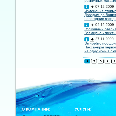
розничных магазин
07.12.2009
Изменения стоимо
Доводим до Вашег
новогодние заезды
04.12.2009
Роскошный отель E
Всемирно известны
27.11.2009
Эмирейтс поощряе
Пассажиры первог
на одну ночь в лю
О КОМПАНИИ:
УСЛУГИ: