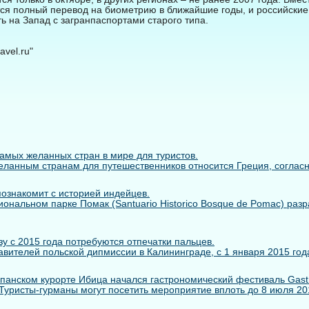
тся полный перевод на биометрию в ближайшие годы, и российские
ть на Запад с загранпаспортами старого типа.
vel.ru"
самых желанных стран в мире для туристов.
ланным странам для путешественников относится Греция, согласно 
познакомит с историей индейцев.
иональном парке Помак (Santuario Historico Bosque de Pomac) раз
у с 2015 года потребуются отпечатки пальцев.
вителей польской дипмиссии в Калининграде, с 1 января 2015 года
панском курорте Ибица начался гастрономический фестиваль Gastr
. Туристы-гурманы могут посетить мероприятие вплоть до 8 июля 2014