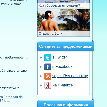
 туристы еще
Как уберечься от цунами?
Отдых на Бали
Следите за предложениями
в Twitter
TripBarometer ...
в Facebook
рабатываются две
через Rss-рассылку
на Яндексе
 процедура ...
o Jornadas del
 г. ...
Полезная информация