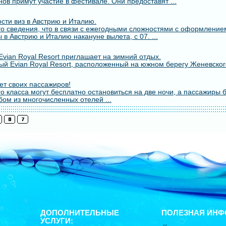
ов примут участие в фестивале. Они предоставят ...
сти виз в Австрию и Италию.
о сведения, что в связи с ежегодными сложностями с оформлением
 в Австрию и Италию накануне вылета, с 07. ...
vian Royal Resort приглашает на зимний отдых.
й Evian Royal Resort, расположенный на южном берегу Женевского
т своих пассажиров!
о класса могут бесплатно остановиться на две ночи, а пассажиры 
бом из многочисленных отелей ...
ДОПОЛНИТЕЛЬНЫЕ
ПОЛЕЗНАЯ ИНФ
УСЛУГИ: