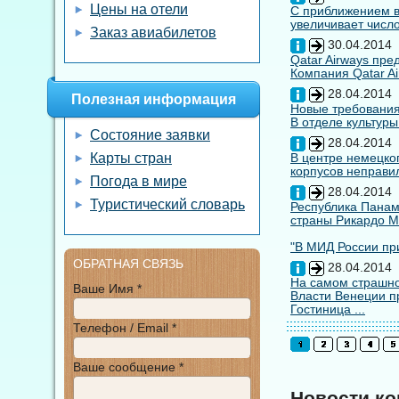
Цены на отели
С приближением вы
увеличивает число
Заказ авиабилетов
30.04.2014
Qatar Airways пр
Компания Qatar Ai
28.04.2014
Полезная информация
Новые требования
В отделе культуры
Состояние заявки
28.04.2014
Карты стран
В центре немецко
корпусов неправил
Погода в мире
28.04.2014
Туристический словарь
Республика Панам
страны Рикардо М
"В МИД России при
ОБРАТНАЯ СВЯЗЬ
28.04.2014
На самом страшно
Ваше Имя *
Власти Венеции п
Гостиница ...
Телефон / Email *
Ваше сообщение *
Новости к