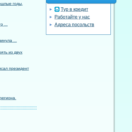
ошлые годы,
Тур в кредит
Работайте у нас
 ...
Адреса посольств
инула ...
ять из двух
исал президент
региона.