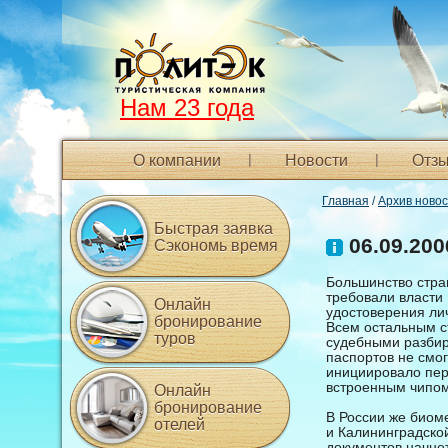
Нам 23 года
О компании
Новости
Отзы
Главная
/
Архив ново
Быстрая заявка
06.09.200
Сэкономь время
Большинство стран
требовали власти 
Онлайн
удостоверения ли
бронирование
Всем остальным с
туров
судебными разбир
паспортов не смо
инициировало пер
встроенным чипом
Онлайн
бронирование
В России же биом
отелей
и Калининградско
документов начнет