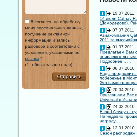
19.07.2011
14 июля Cathay Pa
Я согласен на обработку
(Домодедово). Рей
моих персональных данных,
07.07.2011
получение рекламной
Авиакомпания Qata
2011 за высочайши
информации и запись
разговора в соответствии с
01.07.2011
Предлагаем Вам с
условиями, указанными по
привлекательным
ссылке
*
Подробнее... ...
(* - обязательное поле)
06.07.2010
Рады предложить
Отправить
побережье в Монт
Это самое панора
20.04.2010
Приглашаем Вас в
Universal в Испан
24.02.2010
Etihad Airways - 
На недавно прошед
награду ...
12.01.2010
Сезон распродаж 