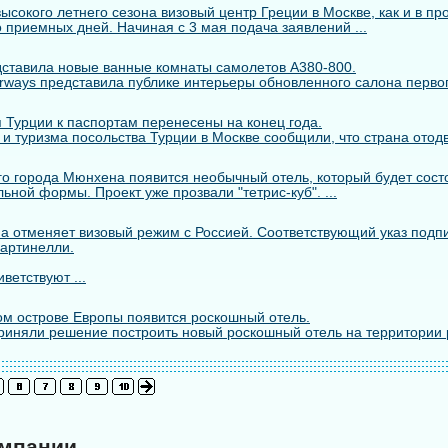
сокого летнего сезона визовый центр Греции в Москве, как и в пр
 приемных дней. Начиная с 3 мая подача заявлений ...
едставила новые ванные комнаты самолетов A380-800.
rways представила публике интерьеры обновленного салона первого
 Турции к паспортам перенесены на конец года.
 и туризма посольства Турции в Москве сообщили, что страна отодв
го города Мюнхена появится необычный отель, который будет состо
ьной формы. Проект уже прозвали "тетрис-куб". ...
а отменяет визовый режим с Россией. Соответствующий указ подп
артинелли.
ветствуют ...
м острове Европы появится роскошный отель.
риняли решение построить новый роскошный отель на территории 
омпании