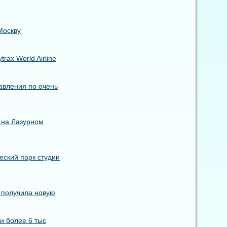
Москву
ax World Airline
авления по очень
 на Лазурном
еский парк студии
s получила новую
и более 6 тыс