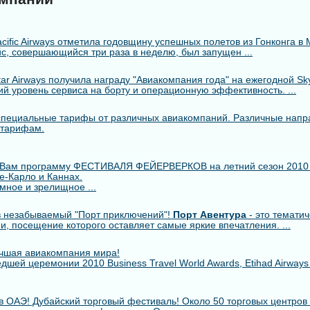
cific Airways отметила годовщину успешных полетов из Гонконга в 
с, совершающийся три раза в неделю, был запущен ...
r Airways получила награду "Авиакомпания года" на ежегодной Skytr
й уровень сервиса на борту и операционную эффективность. ...
пециальные тарифы от различных авиакомпаний. Различные напр
 тарифам.
 Вам программу ФЕСТИВАЛЯ ФЕЙЕРВЕРКОВ на летний сезон 2010
е-Карло и Каннах.
мное и зрелищное ...
 незабываемый "Порт приключений"!
Порт Авентура
- это тематич
ии, посещение которого оставляет самые яркие впечатления. ...
лучшая авиакомпания мира!
шей церемонии 2010 Business Travel World Awards, Etihad Airway
в ОАЭ! Дубайский торговый фестиваль! Около 50 торговых центров 