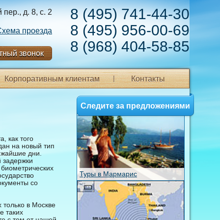
8 (495) 741-44-30
ер., д. 8, с. 2
8 (495) 956-00-69
Схема проезда
8 (968) 404-58-85
тный звонок
Корпоративным клиентам
Контакты
Следите за предложениями
, как того
дан на новый тип
ижайшие дни.
й задержки
 биометрических
Туры в Мармарис
осударство
окументы со
 только в Москве
е таких
те с тем от нашей