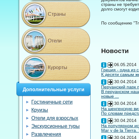
страны не требуе
долго смогут езди
Страны
По сообщению "Tra
Отели
Новости
06.05.2014
Курорты
Греция - одна из 
К десяти самым же
30.04.2014
Перуанский парк 
Дополнительные услуги
В перуанском нац
новые ...
Гостиничные сети
30.04.2014
На шенгенскую виз
Круизы
По словам предста
Отели для взрослых
30.04.2014
На популярном ис
Экскурсионные туры
Mar y de la Tierra
Развлечения
30.04.2014