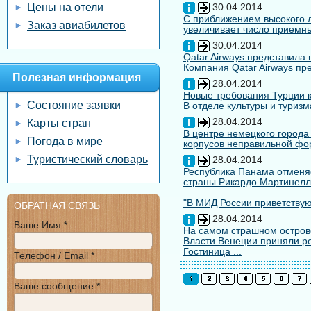
Цены на отели
30.04.2014
С приближением высокого л
Заказ авиабилетов
увеличивает число приемны
30.04.2014
Qatar Airways представила
Компания Qatar Airways пр
Полезная информация
28.04.2014
Новые требования Турции к
Состояние заявки
В отделе культуры и туризм
28.04.2014
Карты стран
В центре немецкого города
Погода в мире
корпусов неправильной форм
Туристический словарь
28.04.2014
Республика Панама отменяе
страны Рикардо Мартинелл
"В МИД России приветствуют
ОБРАТНАЯ СВЯЗЬ
28.04.2014
Ваше Имя *
На самом страшном остров
Власти Венеции приняли ре
Гостиница ...
Телефон / Email *
Ваше сообщение *