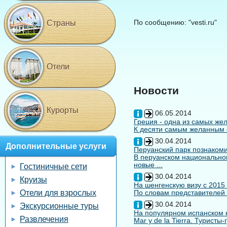
По сообщению: "vesti.ru"
Страны
Отели
Новости
Курорты
06.05.2014
Греция - одна из самых жел
К десяти самым желанным с
30.04.2014
Дополнительные услуги
Перуанский парк познакоми
В перуанском национальном
новые ...
Гостиничные сети
30.04.2014
Круизы
На шенгенскую визу с 2015
Отели для взрослых
По словам представителей 
30.04.2014
Экскурсионные туры
На популярном испанском к
Развлечения
Mar y de la Tierra. Туристы