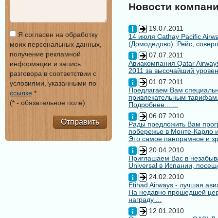
Новости компан
19.07.2011
Я согласен на обработку
14 июля Cathay Pacific Air
(Домодедово). Рейс, совер
моих персональных данных,
получение рекламной
07.07.2011
Авиакомпания Qatar Airways
информации и запись
2011 за высочайший уровен
разговора в соответствии с
01.07.2011
условиями, указанными по
Предлагаем Вам специальн
ссылке
*
привлекательным тарифам
(* - обязательное поле)
Подробнее... ...
06.07.2010
Отправить
Рады предложить Вам про
побережье в Монте-Карло и
Это самое панорамное и зр
20.04.2010
Приглашаем Вас в незабыв
Universal в Испании, посещ
24.02.2010
Etihad Airways - лучшая ав
На недавно прошедшей цере
награду ...
12.01.2010