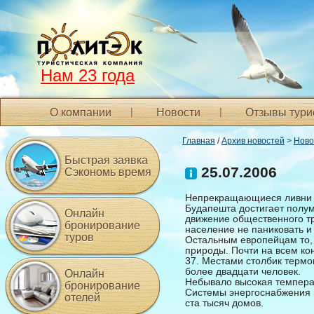
Нам 23 года
О компании
Новости
Отзывы тури
Главная
/
Архив новостей
>
Ново
Быстрая заявка
25.07.2006
Сэкономь время
Непрекращающиеся ливни в
Будапешта достигает полу
Онлайн
движение общественного тр
бронирование
население не паниковать и 
туров
Остальным европейцам то, 
природы. Почти на всем ко
37. Местами столбик термо
более двадцати человек.
Онлайн
Небывало высокая температ
бронирование
Системы энергоснабжения н
отелей
ста тысяч домов.