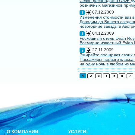
Сезон распродаж в ОАЭ! Ду
розничных магазинов примут
07.12.2009
Изменения стоимости виз в
Доводим до Вашего сведени
новогодние заезды в Австри
04.12.2009
Роскошный отель Evian Roy
Всемирно известный Evian 
27.11.2009
Эмирейтс поощряет своих 
Пассажиры первого класса 
на одну ночь в любом из мн
О КОМПАНИИ:
УСЛУГИ: