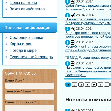
30.04.2014
Цены на отели
Qatar Airways представила
Заказ авиабилетов
Компания Qatar Airways пр
28.04.2014
Новые требования Турции к
В отделе культуры и туризм
Полезная информация
28.04.2014
В центре немецкого города
корпусов неправильной форм
Состояние заявки
28.04.2014
Карты стран
Республика Панама отменяе
страны Рикардо Мартинелл
Погода в мире
Туристический словарь
"В МИД России приветствуют
28.04.2014
На самом страшном остров
Власти Венеции приняли ре
ОБРАТНАЯ СВЯЗЬ
Гостиница ...
Ваше Имя *
Телефон / Email *
Новости компан
Ваше сообщение *
19.07.2011