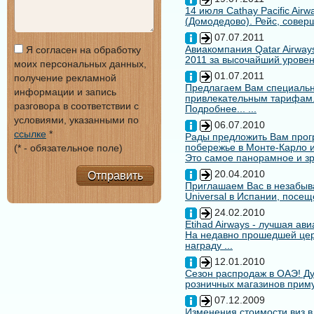
14 июля Cathay Pacific Air
(Домодедово). Рейс, совер
07.07.2011
Авиакомпания Qatar Airways
Я согласен на обработку
2011 за высочайший уровен
моих персональных данных,
01.07.2011
получение рекламной
Предлагаем Вам специальн
информации и запись
привлекательным тарифам
разговора в соответствии с
Подробнее... ...
условиями, указанными по
06.07.2010
ссылке
*
Рады предложить Вам про
побережье в Монте-Карло и
(* - обязательное поле)
Это самое панорамное и зр
20.04.2010
Отправить
Приглашаем Вас в незабыв
Universal в Испании, посещ
24.02.2010
Etihad Airways - лучшая ав
На недавно прошедшей цере
награду ...
12.01.2010
Сезон распродаж в ОАЭ! Ду
розничных магазинов примут
07.12.2009
Изменения стоимости виз в