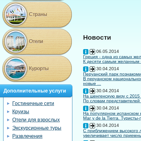
Страны
Новости
Отели
06.05.2014
Греция - одна из самых жел
К десяти самым желанным с
Курорты
30.04.2014
Перуанский парк познакоми
В перуанском национальном
новые ...
Дополнительные услуги
30.04.2014
На шенгенскую визу с 2015
По словам представителей 
Гостиничные сети
30.04.2014
Круизы
На популярном испанском к
Mar y de la Tierra. Туристы
Отели для взрослых
30.04.2014
Экскурсионные туры
С приближением высокого л
увеличивает число приемны
Развлечения