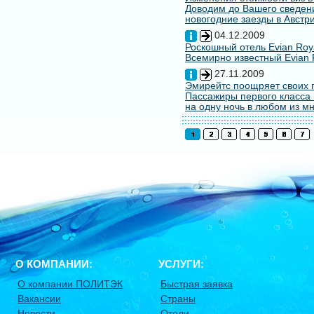
Доводим до Вашего сведени
новогодние заезды в Австри
04.12.2009
Роскошный отель Evian Roy
Всемирно известный Evian 
27.11.2009
Эмирейтс поощряет своих 
Пассажиры первого класса 
на одну ночь в любом из мн
О КОМПАНИИ:
УСЛУГИ:
О компании ПОЛИТЭК
Быстрая заявка
Вакансии
Страны
Новости
Отели