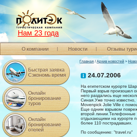
Нам 23 года
О компании
Новости
Отзывы тури
Главная
/
Архив новостей
>
Ново
Быстрая заявка
24.07.2006
Сэкономь время
На египетском курорте Ша
Первый взрыв произошел око
Онлайн
него раздались еще несколь
бронирование
Синая.Уже точно известно,
туров
Movenpick Jolie Ville с по
Еще одним взрывом повреж
второй линии.Телефонные и
отдыхающими на курорте п
Онлайн
более 110 пострадавших.
бронирование
отелей
По сообщению: "travel.ru"