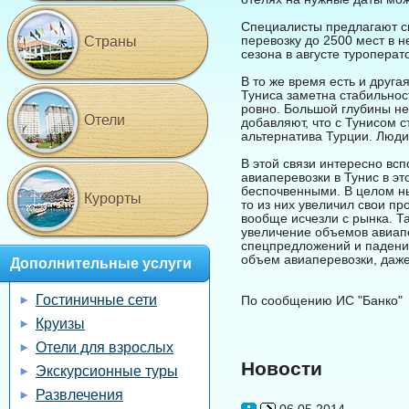
Специалисты предлагают сн
перевозку до 2500 мест в 
Страны
сезона в августе туроперат
В то же время есть и другая
Туниса заметна стабильнос
ровно. Большой глубины нет
Отели
добавляют, что с Тунисом с
альтернатива Турции. Люди
В этой связи интересно вс
авиаперевозки в Тунис в э
беспочвенными. В целом н
Курорты
то из них увеличил свои пр
вообще исчезли с рынка. Т
увеличение объемов авиапе
спецпредложений и падения
объем авиаперевозки, даже
Дополнительные услуги
Гостиничные сети
По сообщению ИС "Банко"
Круизы
Отели для взрослых
Новости
Экскурсионные туры
Развлечения