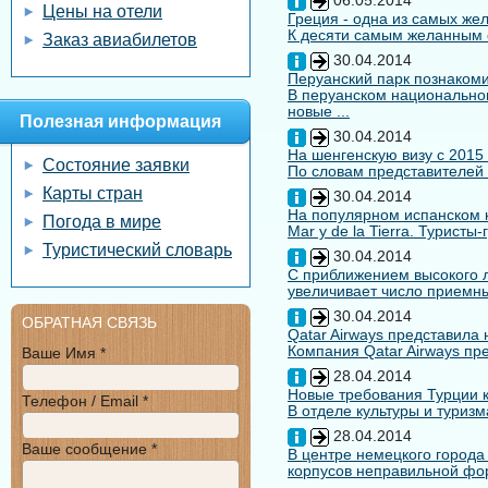
06.05.2014
Цены на отели
Греция - одна из самых жел
К десяти самым желанным с
Заказ авиабилетов
30.04.2014
Перуанский парк познакоми
В перуанском национальном
новые ...
Полезная информация
30.04.2014
На шенгенскую визу с 2015
Состояние заявки
По словам представителей 
Карты стран
30.04.2014
На популярном испанском к
Погода в мире
Mar y de la Tierra. Туристы
Туристический словарь
30.04.2014
С приближением высокого л
увеличивает число приемны
30.04.2014
ОБРАТНАЯ СВЯЗЬ
Qatar Airways представила
Компания Qatar Airways пр
Ваше Имя *
28.04.2014
Новые требования Турции к
Телефон / Email *
В отделе культуры и туризм
28.04.2014
Ваше сообщение *
В центре немецкого города
корпусов неправильной форм