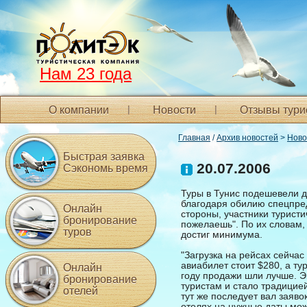
Нам 23 года
О компании
Новости
Отзывы тури
Главная
/
Архив новостей
>
Ново
Быстрая заявка
20.07.2006
Сэкономь время
Туры в Тунис подешевели д
благодаря обилию спецпред
Онлайн
стороны, участники туристи
бронирование
пожелаешь". По их словам,
туров
достиг минимума.
"Загрузка на рейсах сейчас 
авиабилет стоит $280, а ту
Онлайн
году продажи шли лучше. Э
бронирование
туристам и стало традицией
отелей
тут же последует вал заяво
отелях на нужные даты мож