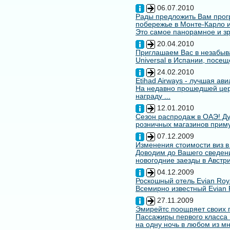
06.07.2010
Рады предложить Вам про
побережье в Монте-Карло и
Это самое панорамное и зр
20.04.2010
Приглашаем Вас в незабыв
Universal в Испании, посещ
24.02.2010
Etihad Airways - лучшая ав
На недавно прошедшей цере
награду ...
12.01.2010
Сезон распродаж в ОАЭ! Ду
розничных магазинов примут
07.12.2009
Изменения стоимости виз в
Доводим до Вашего сведени
новогодние заезды в Австри
04.12.2009
Роскошный отель Evian Roy
Всемирно известный Evian 
27.11.2009
Эмирейтс поощряет своих 
Пассажиры первого класса 
на одну ночь в любом из мн