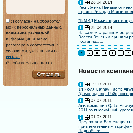
28.04.2014
Республика Панама отменяе
страны Рикардо Мартинелл
"В МИД России приветствуют
Я согласен на обработку
моих персональных данных,
28.04.2014
На самом страшном остров
получение рекламной
Власти Венеции приняли ре
информации и запись
Гостиница ...
разговора в соответствии с
условиями, указанными по
ссылке
*
(* - обязательное поле)
Новости компан
Отправить
19.07.2011
14 июля Cathay Pacific Air
(Домодедово). Рейс, совер
07.07.2011
Авиакомпания Qatar Airways
2011 за высочайший уровен
01.07.2011
Предлагаем Вам специальн
привлекательным тарифам
Подробнее... ...