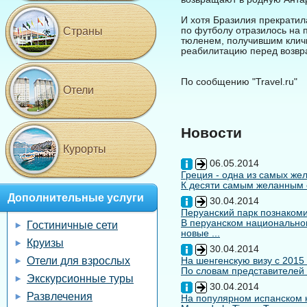
И хотя Бразилия прекратил
по футболу отразилось на 
Страны
тюленем, получившим кличку
реабилитацию перед возвр
По сообщению "Travel.ru"
Отели
Новости
Курорты
06.05.2014
Греция - одна из самых жел
К десяти самым желанным с
Дополнительные услуги
30.04.2014
Перуанский парк познакоми
В перуанском национальном
Гостиничные сети
новые ...
Круизы
30.04.2014
Отели для взрослых
На шенгенскую визу с 2015
По словам представителей 
Экскурсионные туры
30.04.2014
Развлечения
На популярном испанском к