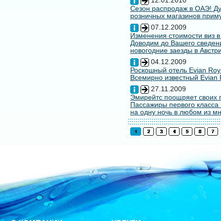
12.01.2010
Сезон распродаж в ОАЭ! Ду
розничных магазинов примут
07.12.2009
Изменения стоимости виз в
Доводим до Вашего сведени
новогодние заезды в Австри
04.12.2009
Роскошный отель Evian Roy
Всемирно известный Evian 
27.11.2009
Эмирейтс поощряет своих 
Пассажиры первого класса 
на одну ночь в любом из мн