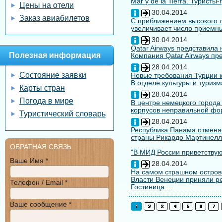
Mar y de la Tierra. Туристы
Цены на отели
30.04.2014
Заказ авиабилетов
С приближением высокого л
увеличивает число приемны
30.04.2014
Qatar Airways представила
Полезная информация
Компания Qatar Airways пр
28.04.2014
Состояние заявки
Новые требования Турции к
В отделе культуры и туризм
Карты стран
28.04.2014
Погода в мире
В центре немецкого города
корпусов неправильной форм
Туристический словарь
28.04.2014
Республика Панама отменяе
страны Рикардо Мартинелл
ОБРАТНАЯ СВЯЗЬ
"В МИД России приветствуют
Ваше Имя *
28.04.2014
На самом страшном остров
Власти Венеции приняли ре
Телефон / Email *
Гостиница ...
Ваше сообщение *