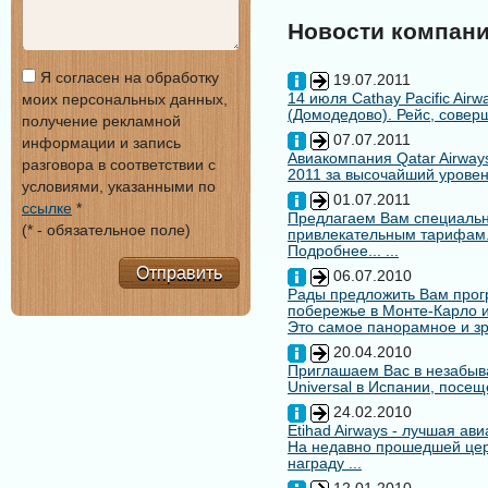
Новости компан
Я согласен на обработку
19.07.2011
14 июля Cathay Pacific Air
моих персональных данных,
(Домодедово). Рейс, совер
получение рекламной
07.07.2011
информации и запись
Авиакомпания Qatar Airways
разговора в соответствии с
2011 за высочайший уровен
условиями, указанными по
01.07.2011
ссылке
*
Предлагаем Вам специальн
(* - обязательное поле)
привлекательным тарифам
Подробнее... ...
Отправить
06.07.2010
Рады предложить Вам про
побережье в Монте-Карло и
Это самое панорамное и зр
20.04.2010
Приглашаем Вас в незабыв
Universal в Испании, посещ
24.02.2010
Etihad Airways - лучшая ав
На недавно прошедшей цере
награду ...