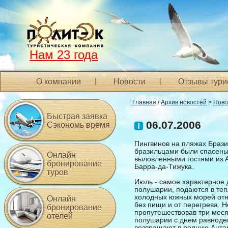
Нам 23 года
О компании
Новости
Отзывы тури
Главная
/
Архив новостей
>
Ново
Быстрая заявка
06.07.2006
Сэкономь время
Пингвинов на пляжах Брази
бразильцами были спасены
Онлайн
выловленными гостями из А
бронирование
Барра-да-Тижука.
туров
Июль - самое характерное д
полушарии, подаются в теп
холодных южных морей отно
Онлайн
без пищи и от перегрева. 
бронирование
пропутешествовав три меся
отелей
полушарии с днем равноден
возвращают в родную Антар