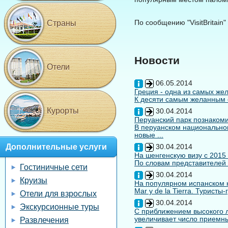
По сообщению "VisitBritain"
Страны
Новости
Отели
06.05.2014
Греция - одна из самых жел
К десяти самым желанным с
Курорты
30.04.2014
Перуанский парк познакоми
В перуанском национальном
новые ...
Дополнительные услуги
30.04.2014
На шенгенскую визу с 2015
По словам представителей 
Гостиничные сети
30.04.2014
Круизы
На популярном испанском к
Mar y de la Tierra. Туристы
Отели для взрослых
30.04.2014
Экскурсионные туры
С приближением высокого л
увеличивает число приемны
Развлечения