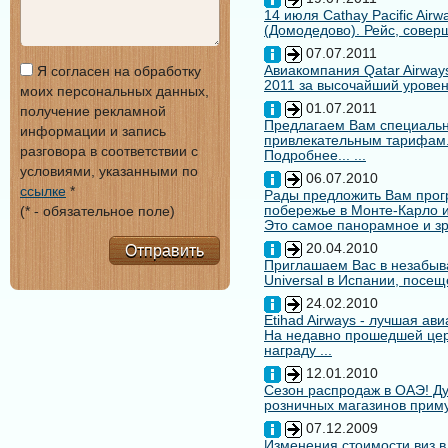
14 июля Cathay Pacific Air
(Домодедово). Рейс, совер
07.07.2011
Авиакомпания Qatar Airways
Я согласен на обработку
2011 за высочайший уровен
моих персональных данных,
01.07.2011
получение рекламной
Предлагаем Вам специальн
информации и запись
привлекательным тарифам
разговора в соответствии с
Подробнее... ...
условиями, указанными по
06.07.2010
ссылке
*
Рады предложить Вам про
побережье в Монте-Карло и
(* - обязательное поле)
Это самое панорамное и зр
20.04.2010
Отправить
Приглашаем Вас в незабыв
Universal в Испании, посещ
24.02.2010
Etihad Airways - лучшая ав
На недавно прошедшей цере
награду ...
12.01.2010
Сезон распродаж в ОАЭ! Ду
розничных магазинов примут
07.12.2009
Изменения стоимости виз в