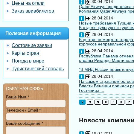
30.04.2014
Цены на отели
Qatar Airways представила
Заказ авиабилетов
Компания Qatar Airways пр
28.04.2014
Новые требования Турции к
В отделе культуры и туризм
Полезная информация
28.04.2014
В центре немецкого города
корпусов неправильной форм
Состояние заявки
28.04.2014
Карты стран
Республика Панама отменяе
страны Рикардо Мартинелл
Погода в мире
Туристический словарь
"В МИД России приветствуют
28.04.2014
На самом страшном остров
Власти Венеции приняли ре
ОБРАТНАЯ СВЯЗЬ
Гостиница ...
Ваше Имя *
Телефон / Email *
Новости компан
Ваше сообщение *
19.07.2011