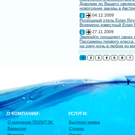
Доводим до Вашего сведени
новогодние заезды в Австри
04.12.2009
Роскошный отель Evian Roy
Всемирно известный Evian 
27.11.2009
Эмирейтс поощряет своих 
Пассажиры первого класса 
на одну ночь в любом из мн
О КОМПАНИИ:
УСЛУГИ:
О компании ПОЛИТЭК
Быстрая заявка
Вакансии
Страны
Новости
Отели