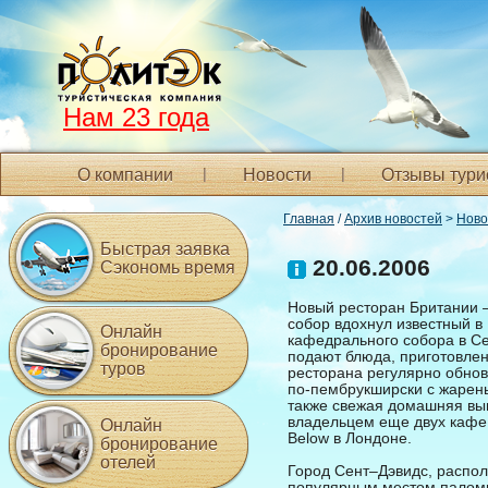
Нам 23 года
О компании
Новости
Отзывы тури
Главная
/
Архив новостей
>
Ново
Быстрая заявка
20.06.2006
Сэкономь время
Новый ресторан Британии 
собор вдохнул известный в
Онлайн
кафедрального собора в Се
бронирование
подают блюда, приготовлен
туров
ресторана регулярно обнов
по-пембрукширски с жарены
также свежая домашняя вып
владельцем еще двух кафе,
Онлайн
Below в Лондоне.
бронирование
отелей
Город Сент–Дэвидс, распо
популярным местом паломн