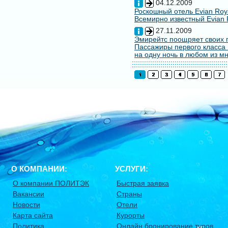
04.12.2009
Роскошный отель Evian Roy
Всемирно известный Evian 
27.11.2009
Эмирейтс поощряет своих 
Пассажиры первого класса 
на одну ночь в любом из мн
О КОМПАНИИ:
УСЛУГИ:
О компании ПОЛИТЭК
Быстрая заявка
Вакансии
Страны
Новости
Отели
Карта сайта
Курорты
Политика
Онлайн бронирование туров