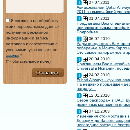
07.07.2011
Авиакомпания Qatar Airways
2011 за высочайший уровен
01.07.2011
Я согласен на обработку
Предлагаем Вам специальн
моих персональных данных,
привлекательным тарифам
Подробнее... ...
получение рекламной
информации и запись
06.07.2010
Рады предложить Вам про
разговора в соответствии с
побережье в Монте-Карло и
условиями, указанными по
Это самое панорамное и зр
ссылке
*
20.04.2010
(* - обязательное поле)
Приглашаем Вас в незабыв
Universal в Испании, посещ
Отправить
24.02.2010
Etihad Airways - лучшая ав
На недавно прошедшей цере
награду ...
12.01.2010
Сезон распродаж в ОАЭ! Ду
розничных магазинов примут
07.12.2009
Изменения стоимости виз в
Доводим до Вашего сведени
новогодние заезды в Австри