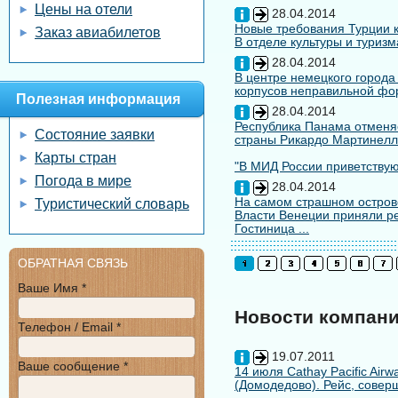
Цены на отели
28.04.2014
Новые требования Турции к
Заказ авиабилетов
В отделе культуры и туризм
28.04.2014
В центре немецкого города
корпусов неправильной форм
Полезная информация
28.04.2014
Республика Панама отменяе
Состояние заявки
страны Рикардо Мартинелл
Карты стран
"В МИД России приветствуют
Погода в мире
28.04.2014
На самом страшном остров
Туристический словарь
Власти Венеции приняли ре
Гостиница ...
ОБРАТНАЯ СВЯЗЬ
Ваше Имя *
Новости компан
Телефон / Email *
19.07.2011
Ваше сообщение *
14 июля Cathay Pacific Air
(Домодедово). Рейс, совер