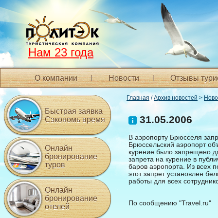
Нам 23 года
О компании
Новости
Отзывы тури
Главная
/
Архив новостей
>
Ново
Быстрая заявка
31.05.2006
Сэкономь время
В аэропорту Брюсселя запр
Брюссельский аэропорт объ
Онлайн
курение было запрещено да
бронирование
запрета на курение в публ
туров
баров аэропорта. Из всех 
этот запрет установлен бе
работы для всех сотрудник
Онлайн
бронирование
По сообщению "Travel.ru"
отелей