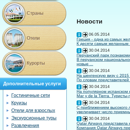
Страны
Новости
06.05.2014
Отели
Греция - одна из самых жел
К десяти самым желанным с
30.04.2014
Перуанский парк познакоми
В перуанском национальном
Курорты
новые ...
30.04.2014
На шенгенскую визу с 2015
По словам представителей 
Дополнительные услуги
30.04.2014
На популярном испанском к
Гостиничные сети
Mar y de la Tierra. Туристы
30.04.2014
Круизы
С приближением высокого л
Отели для взрослых
увеличивает число приемны
Экскурсионные туры
30.04.2014
Qatar Airways представила
Развлечения
Компания Qatar Airways пр