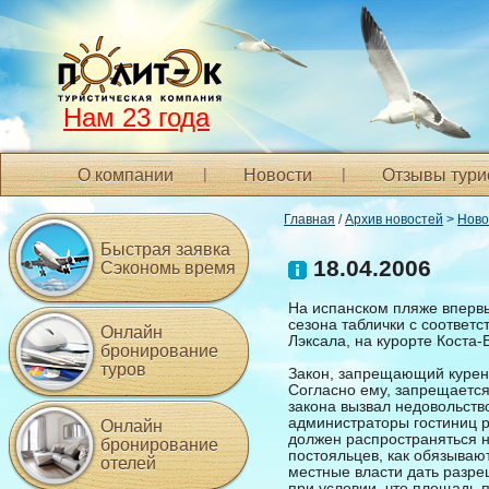
Нам 23 года
О компании
Новости
Отзывы тури
Главная
/
Архив новостей
>
Ново
Быстрая заявка
18.04.2006
Сэкономь время
На испанском пляже впервы
сезона таблички с соответ
Онлайн
Лэксала, на курорте Коста-
бронирование
туров
Закон, запрещающий курени
Согласно ему, запрещается 
закона вызвал недовольств
администраторы гостиниц р
Онлайн
должен распространяться на
бронирование
постояльцев, как обязываю
отелей
местные власти дать разреш
при условии, что площадь п