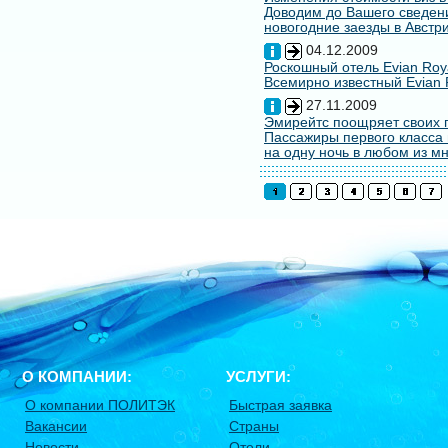
Доводим до Вашего сведени
новогодние заезды в Австри
04.12.2009
Роскошный отель Evian Roy
Всемирно известный Evian 
27.11.2009
Эмирейтс поощряет своих 
Пассажиры первого класса 
на одну ночь в любом из мн
О КОМПАНИИ:
УСЛУГИ:
О компании ПОЛИТЭК
Быстрая заявка
Вакансии
Страны
Новости
Отели