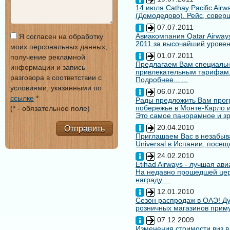
14 июля Cathay Pacific Air
(Домодедово). Рейс, совер
07.07.2011
Авиакомпания Qatar Airways
Я согласен на обработку
2011 за высочайший уровен
моих персональных данных,
01.07.2011
получение рекламной
Предлагаем Вам специальн
информации и запись
привлекательным тарифам
разговора в соответствии с
Подробнее... ...
условиями, указанными по
06.07.2010
ссылке
*
Рады предложить Вам про
побережье в Монте-Карло и
(* - обязательное поле)
Это самое панорамное и зр
20.04.2010
Отправить
Приглашаем Вас в незабыв
Universal в Испании, посещ
24.02.2010
Etihad Airways - лучшая ав
На недавно прошедшей цере
награду ...
12.01.2010
Сезон распродаж в ОАЭ! Ду
розничных магазинов примут
07.12.2009
Изменения стоимости виз в