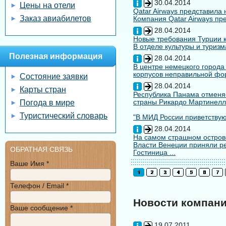
30.04.2014
Цены на отели
Qatar Airways представила
Заказ авиабилетов
Компания Qatar Airways пр
28.04.2014
Новые требования Турции к
В отделе культуры и туризм
Полезная информация
28.04.2014
В центре немецкого города
корпусов неправильной форм
Состояние заявки
28.04.2014
Карты стран
Республика Панама отменяе
страны Рикардо Мартинелл
Погода в мире
Туристический словарь
"В МИД России приветствуют
28.04.2014
На самом страшном остров
Власти Венеции приняли ре
ОБРАТНАЯ СВЯЗЬ
Гостиница ...
Ваше Имя *
Телефон / Email *
Новости компан
Ваше сообщение *
19.07.2011