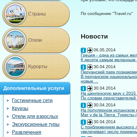
По сообщению "Travel.ru"
Страны
Новости
Отели
06.05.2014
Греция - одна из самых жел
К десяти самым желанным с
Курорты
30.04.2014
Перуанский парк познакоми
В перуанском национальном
новые ...
Дополнительные услуги
30.04.2014
На шенгенскую визу с 2015
По словам представителей 
Гостиничные сети
30.04.2014
Круизы
На популярном испанском к
Mar y de la Tierra. Туристы
Отели для взрослых
30.04.2014
Экскурсионные туры
С приближением высокого л
увеличивает число приемны
Развлечения