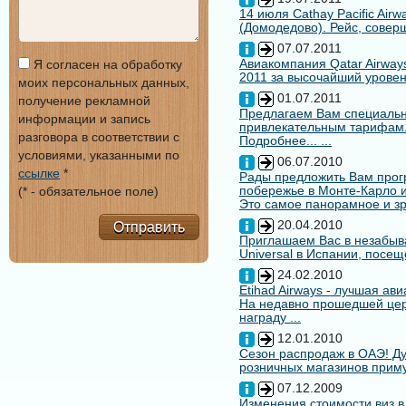
14 июля Cathay Pacific Air
(Домодедово). Рейс, совер
07.07.2011
Авиакомпания Qatar Airways
Я согласен на обработку
2011 за высочайший уровен
моих персональных данных,
01.07.2011
получение рекламной
Предлагаем Вам специальн
информации и запись
привлекательным тарифам
разговора в соответствии с
Подробнее... ...
условиями, указанными по
06.07.2010
ссылке
*
Рады предложить Вам про
побережье в Монте-Карло и
(* - обязательное поле)
Это самое панорамное и зр
20.04.2010
Отправить
Приглашаем Вас в незабыв
Universal в Испании, посещ
24.02.2010
Etihad Airways - лучшая ав
На недавно прошедшей цере
награду ...
12.01.2010
Сезон распродаж в ОАЭ! Ду
розничных магазинов примут
07.12.2009
Изменения стоимости виз в