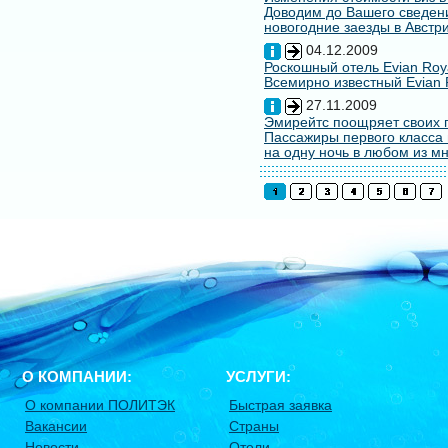
Доводим до Вашего сведени
новогодние заезды в Австри
04.12.2009
Роскошный отель Evian Roy
Всемирно известный Evian 
27.11.2009
Эмирейтс поощряет своих 
Пассажиры первого класса 
на одну ночь в любом из мн
О КОМПАНИИ:
УСЛУГИ:
О компании ПОЛИТЭК
Быстрая заявка
Вакансии
Страны
Новости
Отели