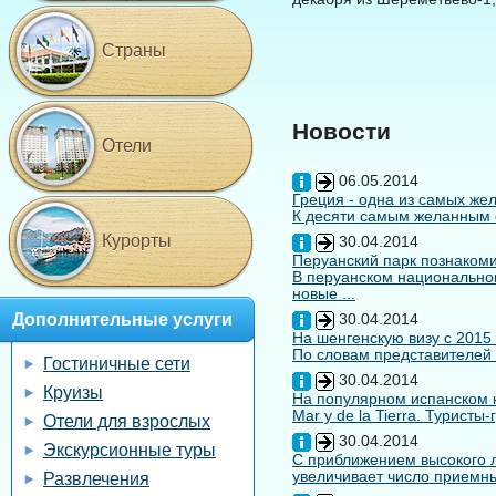
Страны
Новости
Отели
06.05.2014
Греция - одна из самых жел
К десяти самым желанным с
Курорты
30.04.2014
Перуанский парк познакоми
В перуанском национальном
новые ...
Дополнительные услуги
30.04.2014
На шенгенскую визу с 2015
По словам представителей 
Гостиничные сети
30.04.2014
Круизы
На популярном испанском к
Mar y de la Tierra. Туристы
Отели для взрослых
30.04.2014
Экскурсионные туры
С приближением высокого л
увеличивает число приемны
Развлечения