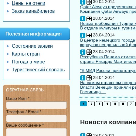
30.04.2014
Цены на отели
Qatar Airways представила
Заказ авиабилетов
Компания Qatar Airways пр
28.04.2014
Новые требования Турции к
В отделе культуры и туризм
Полезная информация
28.04.2014
В центре немецкого города
корпусов неправильной форм
Состояние заявки
28.04.2014
Карты стран
Республика Панама отменяе
страны Рикардо Мартинелл
Погода в мире
Туристический словарь
"В МИД России приветствуют
28.04.2014
На самом страшном остров
Власти Венеции приняли ре
ОБРАТНАЯ СВЯЗЬ
Гостиница ...
Ваше Имя *
Телефон / Email *
Новости компан
Ваше сообщение *
19.07.2011