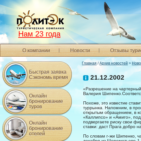
Нам 23 года
О компании
Новости
Отзывы тури
Главная
/
Архив новостей
>
Ново
Быстрая заявка
21.12.2002
Сэкономь время
«Разрешение на чартерный
Валерия Шипенко.Соответс
Онлайн
бронирование
Похоже, это известие стави
туров
туррынка. Напомним, в пр
открытым обращением, в ко
«Каллипсо» и «Амиго», под
подвергаете риску свои фи
Онлайн
ставки: даст Прага добро н
бронирование
отелей
По словам г-жи Шипенко, ча
декабря из Шереметьево-1,