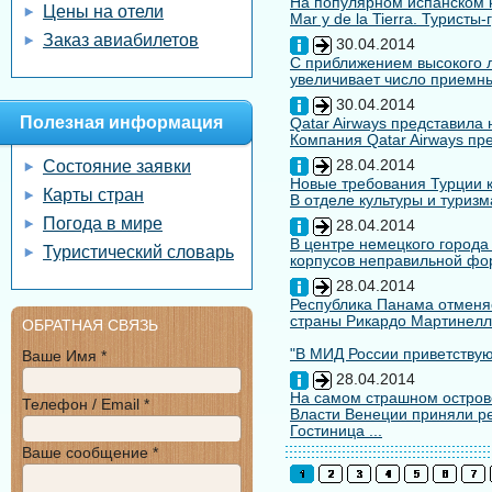
На популярном испанском к
Цены на отели
Mar y de la Tierra. Туристы
Заказ авиабилетов
30.04.2014
С приближением высокого л
увеличивает число приемны
30.04.2014
Полезная информация
Qatar Airways представила
Компания Qatar Airways пр
28.04.2014
Состояние заявки
Новые требования Турции к
Карты стран
В отделе культуры и туризм
Погода в мире
28.04.2014
В центре немецкого города
Туристический словарь
корпусов неправильной форм
28.04.2014
Республика Панама отменяе
страны Рикардо Мартинелл
ОБРАТНАЯ СВЯЗЬ
"В МИД России приветствуют
Ваше Имя *
28.04.2014
На самом страшном остров
Телефон / Email *
Власти Венеции приняли ре
Гостиница ...
Ваше сообщение *