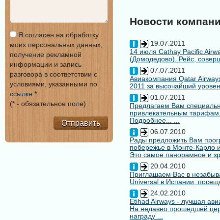
Новости компан
Я согласен на обработку
19.07.2011
моих персональных данных,
14 июля Cathay Pacific Air
получение рекламной
(Домодедово). Рейс, совер
информации и запись
07.07.2011
разговора в соответствии с
Авиакомпания Qatar Airways
условиями, указанными по
2011 за высочайший уровен
ссылке
*
01.07.2011
(* - обязательное поле)
Предлагаем Вам специальн
привлекательным тарифам
Подробнее... ...
Отправить
06.07.2010
Рады предложить Вам про
побережье в Монте-Карло и
Это самое панорамное и зр
20.04.2010
Приглашаем Вас в незабыв
Universal в Испании, посещ
24.02.2010
Etihad Airways - лучшая ав
На недавно прошедшей цере
награду ...