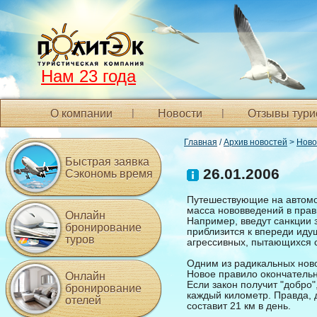
Нам 23 года
О компании
Новости
Отзывы тури
Главная
/
Архив новостей
>
Ново
Быстрая заявка
26.01.2006
Сэкономь время
Путешествующие на автомоб
масса нововведений в прав
Онлайн
Например, введут санкции з
бронирование
приблизится к впереди идущ
туров
агрессивных, пытающихся с
Одним из радикальных ново
Новое правило окончательн
Онлайн
Если закон получит "добро"
бронирование
каждый километр. Правда, 
отелей
составит 21 км в день.