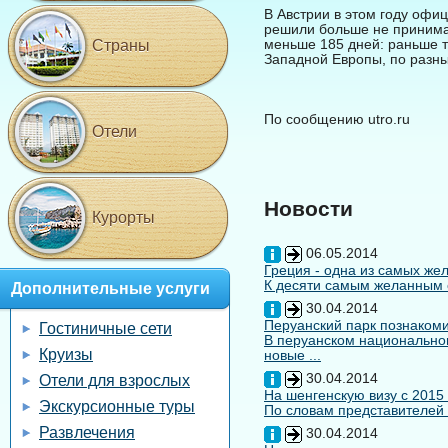
В Австрии в этом году офи
решили больше не принимат
меньше 185 дней: раньше 
Страны
Западной Европы, по разн
По сообщению utro.ru
Отели
Новости
Курорты
06.05.2014
Греция - одна из самых жел
К десяти самым желанным с
Дополнительные услуги
30.04.2014
Перуанский парк познакоми
Гостиничные сети
В перуанском национальном
Круизы
новые ...
30.04.2014
Отели для взрослых
На шенгенскую визу с 2015
Экскурсионные туры
По словам представителей 
Развлечения
30.04.2014