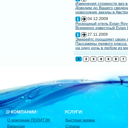
Изменения стоимости виз в
Доводим до Вашего сведени
новогодние заезды в Австри
04.12.2009
Роскошный отель Evian Roy
Всемирно известный Evian 
27.11.2009
Эмирейтс поощряет своих 
Пассажиры первого класса 
на одну ночь в любом из мн
О КОМПАНИИ:
УСЛУГИ:
О компании ПОЛИТЭК
Быстрая заявка
Вакансии
Страны