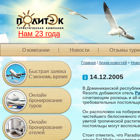
Нам 23 года
О компании
Новости
Отзывы тури
Главная
/
Архив новостей
>
Ново
Быстрая заявка
14.12.2005
Сэкономь время
В Доминиканской республик
Resorts добавился отель
Pa
Онлайн
сочетающим роскошь и all-i
бронирование
требовательных постояльце
туров
Он расположен на побережь
чистейшего белоснежного п
увитой тропической растите
Онлайн
постояльцы могут воспольз
бронирование
отелей
Стоит отметить, что Paradi
отели Sol Melia находятся в