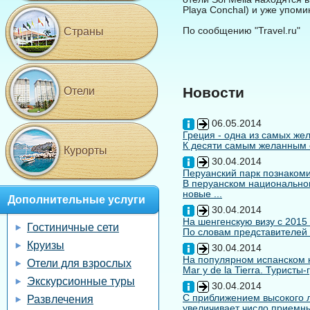
Playa Conchal) и уже упоми
По сообщению "Travel.ru"
Страны
Новости
Отели
06.05.2014
Греция - одна из самых жел
К десяти самым желанным с
Курорты
30.04.2014
Перуанский парк познакоми
В перуанском национальном
новые ...
Дополнительные услуги
30.04.2014
На шенгенскую визу с 2015
Гостиничные сети
По словам представителей 
Круизы
30.04.2014
На популярном испанском к
Отели для взрослых
Mar y de la Tierra. Туристы
Экскурсионные туры
30.04.2014
С приближением высокого л
Развлечения
увеличивает число приемны