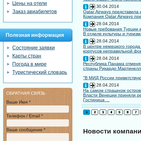
Цены на отели
30.04.2014
Заказ авиабилетов
Qatar Airways представила
Компания Qatar Airways пр
28.04.2014
Новые требования Турции к
В отделе культуры и туризм
Полезная информация
28.04.2014
В центре немецкого города
Состояние заявки
корпусов неправильной форм
Карты стран
28.04.2014
Республика Панама отменяе
Погода в мире
страны Рикардо Мартинелл
Туристический словарь
"В МИД России приветствуют
28.04.2014
На самом страшном остров
ОБРАТНАЯ СВЯЗЬ
Власти Венеции приняли ре
Гостиница ...
Ваше Имя *
Телефон / Email *
Ваше сообщение *
Новости компан