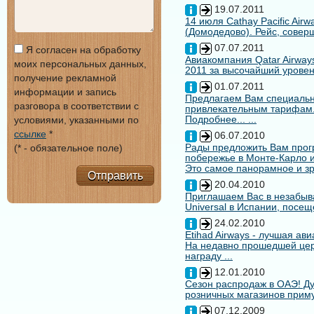
19.07.2011
14 июля Cathay Pacific Air
(Домодедово). Рейс, совер
07.07.2011
Я согласен на обработку
Авиакомпания Qatar Airways
моих персональных данных,
2011 за высочайший уровен
получение рекламной
01.07.2011
информации и запись
Предлагаем Вам специальн
разговора в соответствии с
привлекательным тарифам
Подробнее... ...
условиями, указанными по
ссылке
*
06.07.2010
Рады предложить Вам про
(* - обязательное поле)
побережье в Монте-Карло и
Это самое панорамное и зр
Отправить
20.04.2010
Приглашаем Вас в незабыв
Universal в Испании, посещ
24.02.2010
Etihad Airways - лучшая ав
На недавно прошедшей цере
награду ...
12.01.2010
Сезон распродаж в ОАЭ! Ду
розничных магазинов примут
07.12.2009