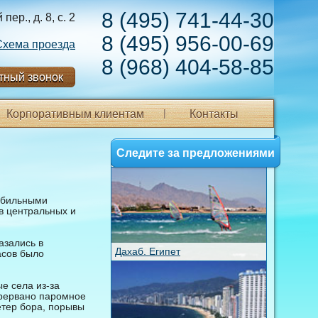
8 (495) 741-44-30
ер., д. 8, с. 2
8 (495) 956-00-69
Схема проезда
8 (968) 404-58-85
тный звонок
Корпоративным клиентам
Контакты
Следите за предложениями
 обильными
в центральных и
азались в
Дахаб. Египет
асов было
е села из-за
прервано паромное
етер бора, порывы