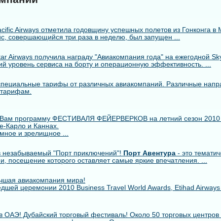
cific Airways отметила годовщину успешных полетов из Гонконга в 
с, совершающийся три раза в неделю, был запущен ...
r Airways получила награду "Авиакомпания года" на ежегодной Skytr
й уровень сервиса на борту и операционную эффективность. ...
пециальные тарифы от различных авиакомпаний. Различные напр
 тарифам.
 Вам программу ФЕСТИВАЛЯ ФЕЙЕРВЕРКОВ на летний сезон 2010
е-Карло и Каннах.
мное и зрелищное ...
 незабываемый "Порт приключений"!
Порт Авентура
- это тематич
ии, посещение которого оставляет самые яркие впечатления. ...
лучшая авиакомпания мира!
шей церемонии 2010 Business Travel World Awards, Etihad Airway
в ОАЭ! Дубайский торговый фестиваль! Около 50 торговых центров 