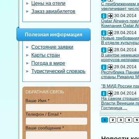
Цены на отели
С приближением вы
увеличивает число
Заказ авиабилетов
30.04.2014
Qatar Airways пр
Компания Qatar Ai
28.04.2014
Полезная информация
Новые требования
В отделе культуры
Состояние заявки
28.04.2014
Карты стран
В центре немецко
корпусов неправил
Погода в мире
28.04.2014
Туристический словарь
Республика Панам
страны Рикардо М
"В МИД России при
ОБРАТНАЯ СВЯЗЬ
28.04.2014
На самом страшно
Ваше Имя *
Власти Венеции п
Гостиница ...
Телефон / Email *
Ваше сообщение *
Новости к