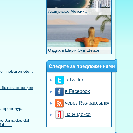
Акапулько. Мексика
Отдых в Шарм Эль Шейхе
Следите за предложениями
TripBarometer ...
в Twitter
рабатываются две
в Facebook
через Rss-рассылку
 процедура ...
на Яндексе
o Jornadas del
 г. ...