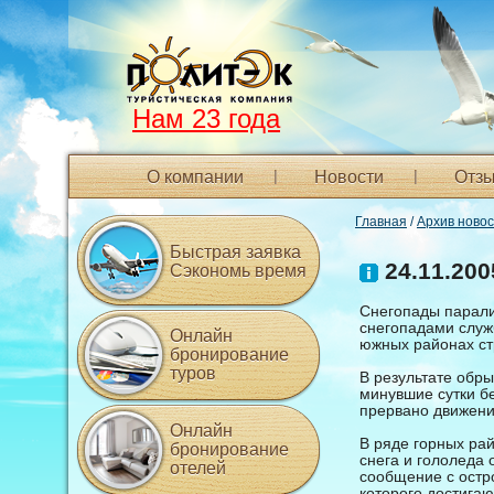
Нам 23 года
О компании
Новости
Отзы
Главная
/
Архив ново
Быстрая заявка
24.11.200
Сэкономь время
Снегопады парали
снегопадами служ
Онлайн
южных районах ст
бронирование
туров
В результате обры
минувшие сутки бе
прервано движени
Онлайн
В ряде горных рай
бронирование
снега и гололеда
отелей
сообщение с остро
которого достигаю