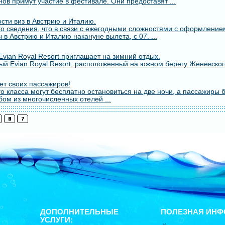
ов примут участие в фестивале. Они предоставят ...
сти виз в Австрию и Италию.
о сведения, что в связи с ежегодными сложностями с оформлением
 в Австрию и Италию накануне вылета, с 07. ...
vian Royal Resort приглашает на зимний отдых.
й Evian Royal Resort, расположенный на южном берегу Женевского
т своих пассажиров!
о класса могут бесплатно остановиться на две ночи, а пассажиры 
бом из многочисленных отелей ...
ДОПОЛНИТЕЛЬНЫЕ
ПОЛЕЗНАЯ ИНФ
УСЛУГИ: