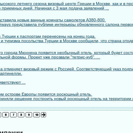
сокого летнего сезона визовый центр Греции в Москве, как и в пр
 приемных дней. Начиная с 3 мая подача заявлений ...
едставила новые ванные комнаты самолетов A380-800.
rways представила публике интерьеры обновленного салона первого
 Турции к паспортам перенесены на конец года.
 и туризма посольства Турции в Москве сообщили, что страна отодв
го города Мюнхена появится необычный отель, который будет состо
ьной формы. Проект уже прозвали "тетрис-куб". ...
а отменяет визовый режим с Россией. Соответствующий указ подп
артинелли.
ветствуют ...
м острове Европы появится роскошный отель.
риняли решение построить новый роскошный отель на территории 
омпании