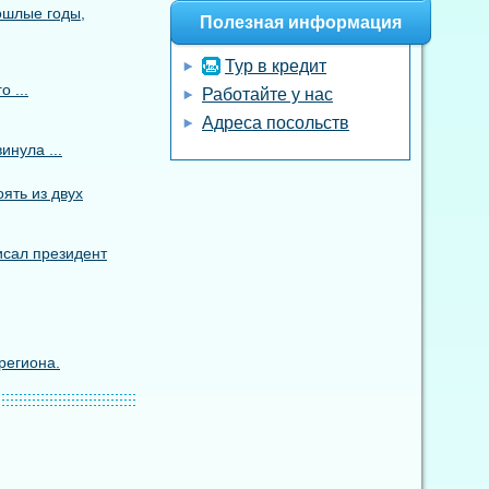
ошлые годы,
Полезная информация
Тур в кредит
 ...
Работайте у нас
Адреса посольств
инула ...
ять из двух
исал президент
региона.