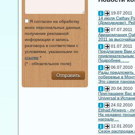
19.07.2011
14 июля Cathay Pa
Я согласен на обработку
(Домодедово). Рей
моих персональных данных,
07.07.2011
получение рекламной
Авиакомпания Qata
2011 за высочайши
информации и запись
разговора в соответствии с
01.07.2011
Предлагаем Вам с
условиями, указанными по
привлекательным
ссылке
*
Подробнее... ...
(* - обязательное поле)
06.07.2010
Рады предложить
Отправить
побережье в Монт
Это самое панора
20.04.2010
Приглашаем Вас в
Universal в Испан
24.02.2010
Etihad Airways - 
На недавно прошед
награду ...
12.01.2010
Сезон распродаж 