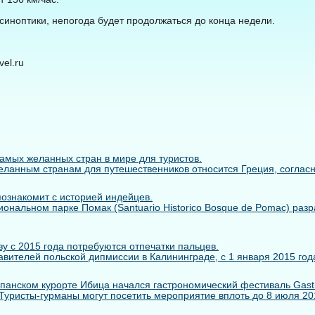
синоптики, непогода будет продолжаться до конца недели.
el.ru
самых желанных стран в мире для туристов.
ланным странам для путешественников относится Греция, согласно 
познакомит с историей индейцев.
иональном парке Помак (Santuario Historico Bosque de Pomac) раз
у с 2015 года потребуются отпечатки пальцев.
вителей польской дипмиссии в Калининграде, с 1 января 2015 года
панском курорте Ибица начался гастрономический фестиваль Gastr
. Туристы-гурманы могут посетить мероприятие вплоть до 8 июля 2014