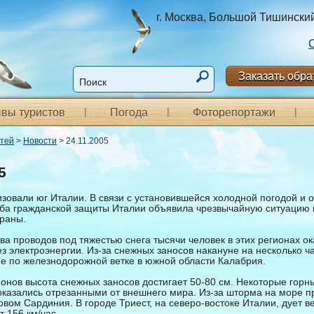
г. Москва, Большой Тишинский п
Заказать обра
вы туристов
Погода
Фоторепортажи
стей
>
Новости
> 24.11.2005
5
зовали юг Италии. В связи с установившейся холодной погодой и
ба гражданской защиты Италии объявила чрезвычайную ситуацию 
раны.
ва проводов под тяжестью снега тысячи человек в этих регионах ок
з электроэнергии. Из-за снежных заносов накануне на несколько ч
е по железнодорожной ветке в южной области Калабрия.
онов высота снежных заносов достигает 50-80 см. Некоторые горны
 оказались отрезанными от внешнего мира. Из-за шторма на море 
вом Сардиния. В городе Триест, на северо-востоке Италии, дует в
т 156 км/час.