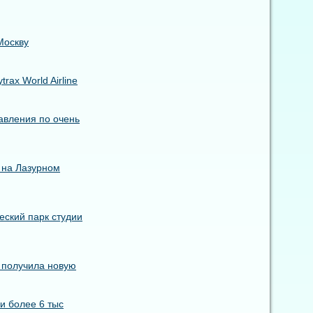
Москву
ax World Airline
авления по очень
 на Лазурном
еский парк студии
s получила новую
и более 6 тыс