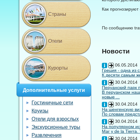
Как прогнозируют 
Страны
По сообщению trav
Отели
Новости
06.05.2014
Курорты
Греция - одна из 
К десяти самым же
30.04.2014
Перуанский парк 
Дополнительные услуги
В перуанском нац
новые ...
Гостиничные сети
30.04.2014
На шенгенскую виз
Круизы
По словам предста
Отели для взрослых
30.04.2014
На популярном ис
Экскурсионные туры
Mar y de la Tierra
Развлечения
30.04.2014