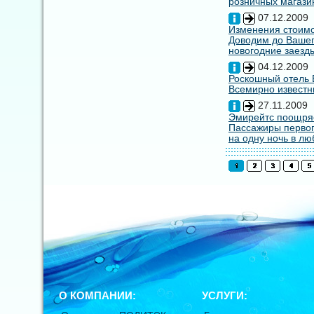
розничных магазин
07.12.2009
Изменения стоимо
Доводим до Вашег
новогодние заезды
04.12.2009
Роскошный отель E
Всемирно известны
27.11.2009
Эмирейтс поощряе
Пассажиры первог
на одну ночь в лю
О КОМПАНИИ:
УСЛУГИ: