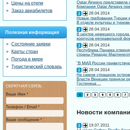
Qatar Airways представила
Цены на отели
Компания Qatar Airways пр
Заказ авиабилетов
28.04.2014
Новые требования Турции к
В отделе культуры и туризм
28.04.2014
Полезная информация
В центре немецкого города
корпусов неправильной форм
Состояние заявки
28.04.2014
Республика Панама отменяе
Карты стран
страны Рикардо Мартинелл
Погода в мире
"В МИД России приветствуют
Туристический словарь
28.04.2014
На самом страшном остров
Власти Венеции приняли ре
Гостиница ...
ОБРАТНАЯ СВЯЗЬ
Ваше Имя *
Телефон / Email *
Новости компан
Ваше сообщение *
19.07.2011