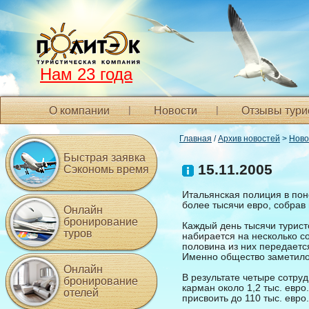
Нам 23 года
О компании
Новости
Отзывы тури
Главная
/
Архив новостей
>
Ново
Быстрая заявка
15.11.2005
Сэкономь время
Итальянская полиция в пон
более тысячи евро, собрав
Онлайн
бронирование
Каждый день тысячи турис
туров
набирается на несколько с
половина из них передаетс
Именно общество заметило
Онлайн
В результате четыре сотру
бронирование
карман около 1,2 тыс. евр
отелей
присвоить до 110 тыс. евро.