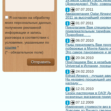
14 июля Cathay Pacific Air
(Домодедово). Рейс, совер
07.07.2011
Авиакомпания Qatar Airways
2011 за высочайший уровен
Я согласен на обработку
моих персональных данных,
01.07.2011
Предлагаем Вам специальн
получение рекламной
привлекательным тарифам
информации и запись
Подробнее... ...
разговора в соответствии с
06.07.2010
условиями, указанными по
Рады предложить Вам про
ссылке
*
побережье в Монте-Карло и
Это самое панорамное и зр
(* - обязательное поле)
20.04.2010
Отправить
Приглашаем Вас в незабыв
Universal в Испании, посещ
24.02.2010
Etihad Airways - лучшая ав
На недавно прошедшей цере
награду ...
12.01.2010
Сезон распродаж в ОАЭ! Ду
розничных магазинов примут
07.12.2009
Изменения стоимости виз в
Доводим до Вашего сведени