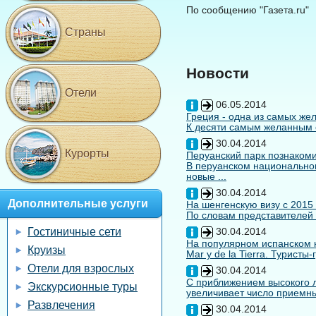
По сообщению "Газета.ru"
Страны
Новости
Отели
06.05.2014
Греция - одна из самых жел
К десяти самым желанным с
30.04.2014
Курорты
Перуанский парк познакоми
В перуанском национальном
новые ...
30.04.2014
Дополнительные услуги
На шенгенскую визу с 2015
По словам представителей 
Гостиничные сети
30.04.2014
На популярном испанском к
Круизы
Mar y de la Tierra. Туристы
Отели для взрослых
30.04.2014
С приближением высокого л
Экскурсионные туры
увеличивает число приемны
Развлечения
30.04.2014