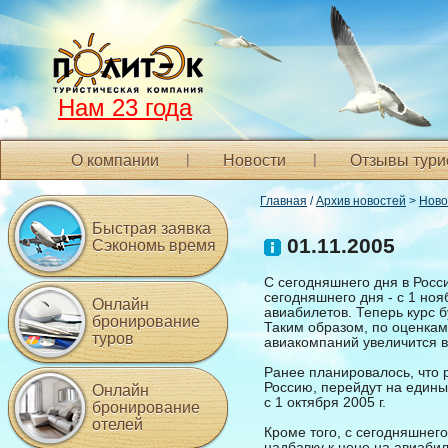
Нам 23 года
О компании
Новости
Отзывы тури
Главная
/
Архив новостей
>
Ново
Быстрая заявка
01.11.2005
Сэкономь время
С сегодняшнего дня в Росс
сегодняшнего дня - с 1 ноя
Онлайн
авиабилетов. Теперь курс бу
бронирование
Таким образом, по оценкам
туров
авиакомпаний увеличится в
Ранее планировалось, что
Россию, перейдут на единый
Онлайн
с 1 октября 2005 г.
бронирование
отелей
Кроме того, с сегодняшнег
надбавку к цене на авиаби