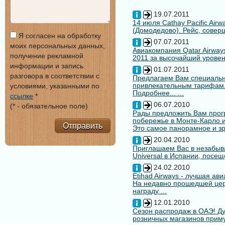
19.07.2011
14 июля Cathay Pacific Air
(Домодедово). Рейс, совер
Я согласен на обработку
07.07.2011
моих персональных данных,
Авиакомпания Qatar Airways
получение рекламной
2011 за высочайший уровен
информации и запись
01.07.2011
разговора в соответствии с
Предлагаем Вам специальн
привлекательным тарифам
условиями, указанными по
Подробнее... ...
ссылке
*
06.07.2010
(* - обязательное поле)
Рады предложить Вам про
побережье в Монте-Карло и
Отправить
Это самое панорамное и зр
20.04.2010
Приглашаем Вас в незабыв
Universal в Испании, посещ
24.02.2010
Etihad Airways - лучшая ав
На недавно прошедшей цере
награду ...
12.01.2010
Сезон распродаж в ОАЭ! Ду
розничных магазинов примут