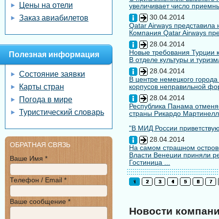
Цены на отели
увеличивает число приемны
30.04.2014
Заказ авиабилетов
Qatar Airways представила
Компания Qatar Airways пр
28.04.2014
Новые требования Турции к
Полезная информация
В отделе культуры и туризм
28.04.2014
Состояние заявки
В центре немецкого города
Карты стран
корпусов неправильной форм
28.04.2014
Погода в мире
Республика Панама отменяе
Туристический словарь
страны Рикардо Мартинелл
"В МИД России приветствуют
28.04.2014
ОБРАТНАЯ СВЯЗЬ
На самом страшном остров
Власти Венеции приняли ре
Ваше Имя *
Гостиница ...
Телефон / Email *
Ваше сообщение *
Новости компан