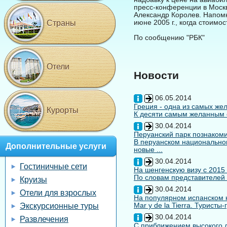
пресс-конференции в Моск
Александр Королев. Напом
июне 2005 г., когда стоимо
Страны
По сообщению "РБК"
Отели
Новости
06.05.2014
Греция - одна из самых жел
Курорты
К десяти самым желанным с
30.04.2014
Перуанский парк познакоми
В перуанском национальном
Дополнительные услуги
новые ...
30.04.2014
Гостиничные сети
На шенгенскую визу с 2015
По словам представителей 
Круизы
30.04.2014
Отели для взрослых
На популярном испанском к
Mar y de la Tierra. Туристы
Экскурсионные туры
30.04.2014
Развлечения
С приближением высокого л