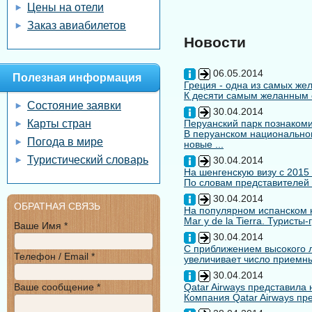
Цены на отели
Заказ авиабилетов
Новости
06.05.2014
Полезная информация
Греция - одна из самых жел
К десяти самым желанным с
Состояние заявки
30.04.2014
Карты стран
Перуанский парк познакоми
В перуанском национальном
Погода в мире
новые ...
Туристический словарь
30.04.2014
На шенгенскую визу с 2015
По словам представителей 
30.04.2014
ОБРАТНАЯ СВЯЗЬ
На популярном испанском к
Mar y de la Tierra. Туристы
Ваше Имя *
30.04.2014
С приближением высокого л
Телефон / Email *
увеличивает число приемны
30.04.2014
Ваше сообщение *
Qatar Airways представила
Компания Qatar Airways пр