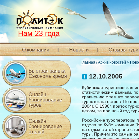
Нам 23 года
О компании
Новости
Отзывы тури
Главная
/
Архив новостей
>
Ново
Быстрая заявка
12.10.2005
Сэкономь время
Кубинская туристическая и
статистическим данным, по
Онлайн
сравнению с тем же период
бронирование
турпоток на остров. По про
туров
2004г. С 1990г. приток тури
целом, за прошлый год тури
Российские туроператоры п
Онлайн
отдела по Кубе компании "
бронирование
на отдых в этой стране с т
отелей
туры. Причем это самые ра
заявки на очень сложные ту