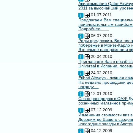
Авиакомпания Qatar Airways
2011 за высочайший уровен
01.07.2011
Предлагаем Вам специальн
привлекательным тарифам
Подробнее... ...
06.07.2010
Рады предложить Вам про
побережье в Монте-Карло и
Это самое панорамное и зр
20.04.2010
Приглашаем Вас в незабыв
Universal в Испании, посещ
24.02.2010
Etihad Airways - лучшая ав
На недавно прошедшей цере
награду ...
12.01.2010
Сезон распродаж в ОАЭ! Ду
розничных магазинов примут
07.12.2009
Изменения стоимости виз в
Доводим до Вашего сведени
новогодние заезды в Австри
04.12.2009