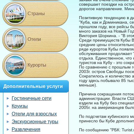
совершает поездки на остро
дорогое направление. Мини
Страны
Позитивную тенденцию в ди
"Куба, как и Доминикана, 
прошлом году, все рейсы б
много заказов на Новый Го
Виктория Шоркина. - "В это
Отели
Среди преимуществ Кубы В.
средние цены относительно
ряде курортов Кубы появля
обслуживания продолжает "
отдыха. Единственное, что
туристов на Кубу - это сок
Курорты
По сравнению с прошлым го
2003г. остров Свободы посе
Сократилось и количество 
году здесь побывало 85 тыс.
меньше).
Дополнительные услуги
Причина сокращения потока
Гостиничные сети
администрации. Власти США
ездили на Кубу без специа
Круизы
2005г. на американцев было
Отели для взрослых
По подсчетам кубинского м
принесло бы Кубе дополнит
Экскурсионные туры
Развлечения
По сообщению "РБК: Turist.