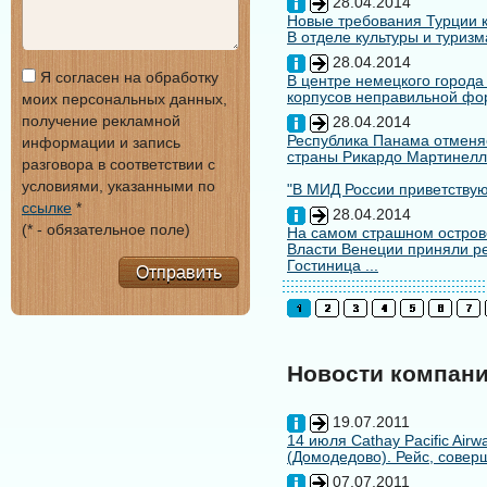
28.04.2014
Новые требования Турции к
В отделе культуры и туризм
28.04.2014
Я согласен на обработку
В центре немецкого города
корпусов неправильной форм
моих персональных данных,
получение рекламной
28.04.2014
Республика Панама отменяе
информации и запись
страны Рикардо Мартинелл
разговора в соответствии с
условиями, указанными по
"В МИД России приветствуют
ссылке
*
28.04.2014
(* - обязательное поле)
На самом страшном остров
Власти Венеции приняли ре
Гостиница ...
Отправить
Новости компан
19.07.2011
14 июля Cathay Pacific Air
(Домодедово). Рейс, совер
07.07.2011