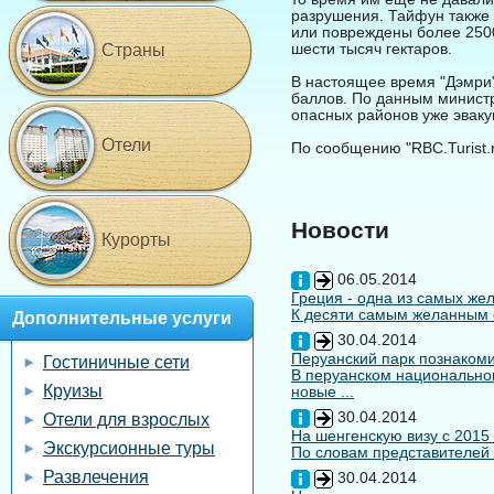
разрушения. Тайфун также
или повреждены более 250
шести тысяч гектаров.
Страны
В настоящее время "Дэмри"
баллов. По данным министр
опасных районов уже эваку
Отели
По сообщению "RBC.Turist.
Новости
Курорты
06.05.2014
Греция - одна из самых жел
К десяти самым желанным с
Дополнительные услуги
30.04.2014
Перуанский парк познакоми
Гостиничные сети
В перуанском национальном
Круизы
новые ...
30.04.2014
Отели для взрослых
На шенгенскую визу с 2015
Экскурсионные туры
По словам представителей 
Развлечения
30.04.2014