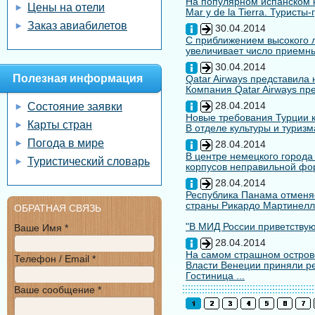
На популярном испанском к
Цены на отели
Mar y de la Tierra. Туристы
Заказ авиабилетов
30.04.2014
С приближением высокого л
увеличивает число приемны
30.04.2014
Полезная информация
Qatar Airways представила
Компания Qatar Airways пр
28.04.2014
Состояние заявки
Новые требования Турции к
Карты стран
В отделе культуры и туризм
Погода в мире
28.04.2014
В центре немецкого города
Туристический словарь
корпусов неправильной форм
28.04.2014
Республика Панама отменяе
страны Рикардо Мартинелл
ОБРАТНАЯ СВЯЗЬ
"В МИД России приветствуют
Ваше Имя *
28.04.2014
На самом страшном остров
Телефон / Email *
Власти Венеции приняли ре
Гостиница ...
Ваше сообщение *