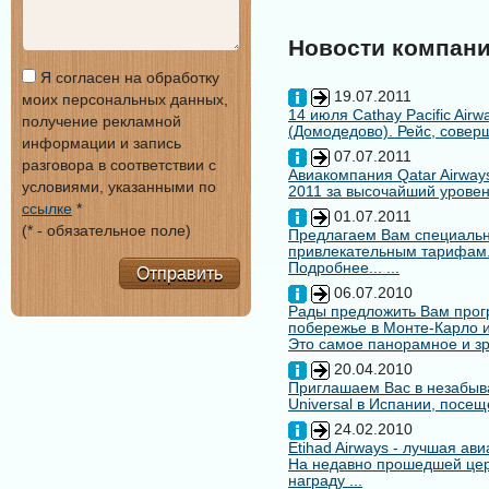
Новости компан
Я согласен на обработку
19.07.2011
моих персональных данных,
14 июля Cathay Pacific Air
получение рекламной
(Домодедово). Рейс, совер
информации и запись
07.07.2011
разговора в соответствии с
Авиакомпания Qatar Airways
условиями, указанными по
2011 за высочайший уровен
ссылке
*
01.07.2011
(* - обязательное поле)
Предлагаем Вам специальн
привлекательным тарифам
Подробнее... ...
Отправить
06.07.2010
Рады предложить Вам про
побережье в Монте-Карло и
Это самое панорамное и зр
20.04.2010
Приглашаем Вас в незабыв
Universal в Испании, посещ
24.02.2010
Etihad Airways - лучшая ав
На недавно прошедшей цере
награду ...