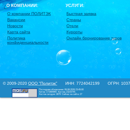
О КОМПАНИИ:
УСЛУГИ:
О компании ПОЛИТЭК
Быстрая заявка
Вакансии
Страны
Новости
Отели
Карта сайта
Курорты
Политика
Онлайн бронирование туров
конфиденциальности
© 2009-2020
ООО "Политэк"
ИНН: 7724042199 ОГРН: 10377
Последнее обновление: 06.08.2026 23:45:00
Хитов: 171984965
Хостов: 21143745
Хостов сегодня: 3879
Сейчас на сайте: 27