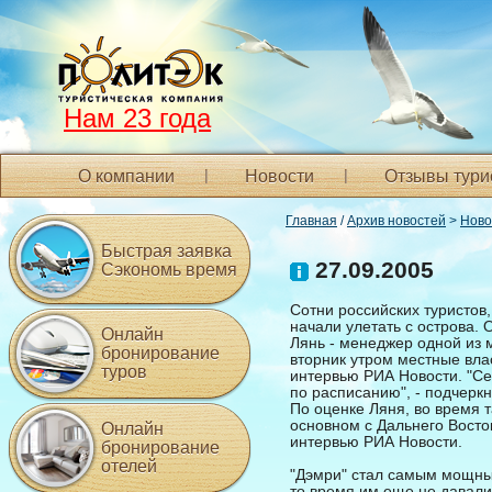
Нам 23 года
О компании
Новости
Отзывы тури
Главная
/
Архив новостей
>
Ново
Быстрая заявка
27.09.2005
Сэкономь время
Сотни российских туристов
начали улетать с острова.
Онлайн
Лянь - менеджер одной из 
бронирование
вторник утром местные влас
туров
интервью РИА Новости. "Се
по расписанию", - подчеркн
По оценке Ляня, во время 
основном с Дальнего Восток
Онлайн
интервью РИА Новости.
бронирование
отелей
"Дэмри" стал самым мощным
то время им еще не давали