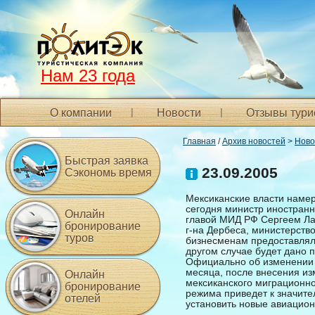
Нам 23 года
О компании
Новости
Отзывы тури
Главная
/
Архив новостей
>
Ново
Быстрая заявка
23.09.2005
Сэкономь время
Мексиканские власти намер
сегодня министр иностранн
Онлайн
главой МИД РФ Сергеем Ла
бронирование
г-на Дербеса, министерств
туров
бизнесменам предоставлялас
другом случае будет дано 
Официально об изменении в
месяца, после внесения и
Онлайн
мексиканского миграционно
бронирование
режима приведет к значите
отелей
установить новые авиацио