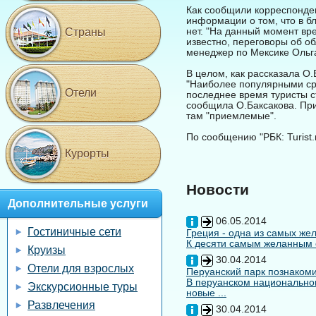
Как сообщили корреспондент
информации о том, что в б
нет. "На данный момент вр
Страны
известно, переговоры об об
менеджер по Мексике Ольга
В целом, как рассказала О.
"Наиболее популярными ср
Отели
последнее время туристы ст
сообщила О.Баксакова. При
там "приемлемые".
По сообщению "РБК: Turist.
Курорты
Новости
Дополнительные услуги
06.05.2014
Гостиничные сети
Греция - одна из самых жел
К десяти самым желанным с
Круизы
30.04.2014
Отели для взрослых
Перуанский парк познакоми
В перуанском национальном
Экскурсионные туры
новые ...
Развлечения
30.04.2014