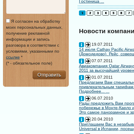
Гостиница ...
Я согласен на обработку
моих персональных данных,
Новости компан
получение рекламной
информации и запись
19.07.2011
разговора в соответствии с
14 июля Cathay Pacific Air
условиями, указанными по
(Домодедово). Рейс, совер
ссылке
*
07.07.2011
(* - обязательное поле)
Авиакомпания Qatar Airways
2011 за высочайший уровен
Отправить
01.07.2011
Предлагаем Вам специальн
привлекательным тарифам
Подробнее... ...
06.07.2010
Рады предложить Вам про
побережье в Монте-Карло и
Это самое панорамное и зр
20.04.2010
Приглашаем Вас в незабыв
Universal в Испании, посещ