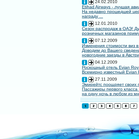
24.02.2010
Etihad Airways - лучшая ав
На недавно прошедшей цере
награду ...
12.01.2010
Сезон распродаж в ОАЭ! Ду
розничных магазинов примут
07.12.2009
Изменения стоимости виз в
Доводим до Вашего сведени
новогодние заезды в Австри
04.12.2009
Роскошный отель Evian Roy
Всемирно известный Evian 
27.11.2009
Эмирейтс поощряет своих 
Пассажиры первого класса 
на одну ночь в любом из мн