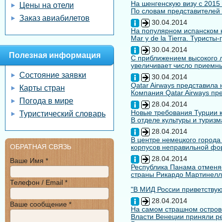
На шенгенскую визу с 2015
Цены на отели
По словам представителей 
Заказ авиабилетов
30.04.2014
На популярном испанском к
Mar y de la Tierra. Туристы
30.04.2014
Полезная информация
С приближением высокого л
увеличивает число приемны
Состояние заявки
30.04.2014
Qatar Airways представила
Карты стран
Компания Qatar Airways пр
Погода в мире
28.04.2014
Новые требования Турции к
Туристический словарь
В отделе культуры и туризм
28.04.2014
В центре немецкого города
ОБРАТНАЯ СВЯЗЬ
корпусов неправильной форм
28.04.2014
Ваше Имя *
Республика Панама отменяе
страны Рикардо Мартинелл
Телефон / Email *
"В МИД России приветствуют
28.04.2014
Ваше сообщение *
На самом страшном остров
Власти Венеции приняли ре