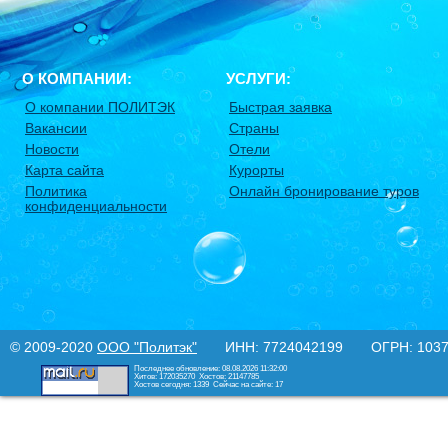
О КОМПАНИИ:
УСЛУГИ:
О компании ПОЛИТЭК
Быстрая заявка
Вакансии
Страны
Новости
Отели
Карта сайта
Курорты
Политика
Онлайн бронирование туров
конфиденциальности
© 2009-2020
ООО "Политэк"
ИНН: 7724042199 ОГРН: 10377
Последнее обновление: 08.08.2026 11:32:00
Хитов: 172035270
Хостов: 21147785
Хостов сегодня: 1339
Сейчас на сайте: 17