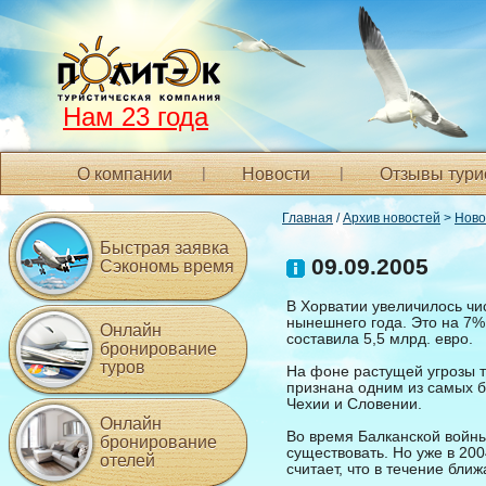
Нам 23 года
О компании
Новости
Отзывы тури
Главная
/
Архив новостей
>
Ново
Быстрая заявка
09.09.2005
Сэкономь время
В Хорватии увеличилось чис
нынешнего года. Это на 7%
Онлайн
составила 5,5 млрд. евро.
бронирование
туров
На фоне растущей угрозы т
признана одним из самых б
Чехии и Словении.
Онлайн
Во время Балканской войны
бронирование
существовать. Но уже в 20
отелей
считает, что в течение бли