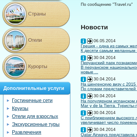
По сообщению "Travel.ru"
Страны
Новости
Отели
06.05.2014
Греция - одна из самых жел
К десяти самым желанным с
30.04.2014
Перуанский парк познакоми
Курорты
В перуанском национальном
новые ...
30.04.2014
На шенгенскую визу с 2015
Дополнительные услуги
По словам представителей 
30.04.2014
Гостиничные сети
На популярном испанском к
Mar y de la Tierra. Туристы
Круизы
30.04.2014
Отели для взрослых
С приближением высокого л
увеличивает число приемны
Экскурсионные туры
30.04.2014
Развлечения
Qatar Airways представила