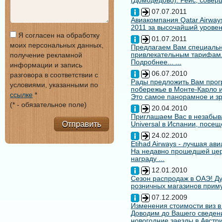
(Домодедово). Рейс, совер
07.07.2011
Авиакомпания Qatar Airways
2011 за высочайший уровен
Я согласен на обработку
01.07.2011
моих персональных данных,
Предлагаем Вам специальн
привлекательным тарифам
получение рекламной
Подробнее... ...
информации и запись
06.07.2010
разговора в соответствии с
Рады предложить Вам про
условиями, указанными по
побережье в Монте-Карло и
ссылке
*
Это самое панорамное и зр
(* - обязательное поле)
20.04.2010
Приглашаем Вас в незабыв
Отправить
Universal в Испании, посещ
24.02.2010
Etihad Airways - лучшая ав
На недавно прошедшей цере
награду ...
12.01.2010
Сезон распродаж в ОАЭ! Ду
розничных магазинов примут
07.12.2009
Изменения стоимости виз в
Доводим до Вашего сведени
новогодние заезды в Австри