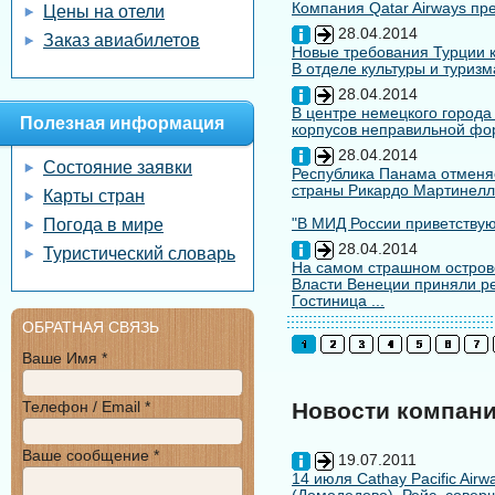
Компания Qatar Airways пр
Цены на отели
28.04.2014
Заказ авиабилетов
Новые требования Турции к
В отделе культуры и туризм
28.04.2014
В центре немецкого города
Полезная информация
корпусов неправильной форм
28.04.2014
Состояние заявки
Республика Панама отменяе
страны Рикардо Мартинелл
Карты стран
"В МИД России приветствуют
Погода в мире
28.04.2014
Туристический словарь
На самом страшном остров
Власти Венеции приняли ре
Гостиница ...
ОБРАТНАЯ СВЯЗЬ
Ваше Имя *
Телефон / Email *
Новости компан
Ваше сообщение *
19.07.2011
14 июля Cathay Pacific Air