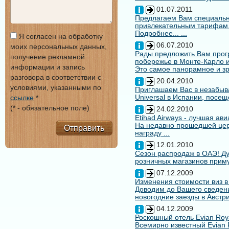
01.07.2011
Предлагаем Вам специальн
привлекательным тарифам
Подробнее... ...
Я согласен на обработку
06.07.2010
моих персональных данных,
Рады предложить Вам про
получение рекламной
побережье в Монте-Карло и
информации и запись
Это самое панорамное и зр
разговора в соответствии с
20.04.2010
условиями, указанными по
Приглашаем Вас в незабыв
Universal в Испании, посещ
ссылке
*
(* - обязательное поле)
24.02.2010
Etihad Airways - лучшая ав
На недавно прошедшей цере
Отправить
награду ...
12.01.2010
Сезон распродаж в ОАЭ! Ду
розничных магазинов примут
07.12.2009
Изменения стоимости виз в
Доводим до Вашего сведени
новогодние заезды в Австри
04.12.2009
Роскошный отель Evian Roy
Всемирно известный Evian 