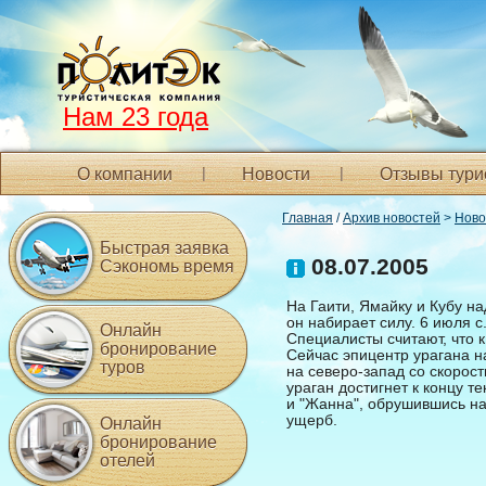
Нам 23 года
О компании
Новости
Отзывы тури
Главная
/
Архив новостей
>
Ново
Быстрая заявка
08.07.2005
Сэкономь время
На Гаити, Ямайку и Кубу н
он набирает силу. 6 июля с
Онлайн
Специалисты считают, что к
бронирование
Сейчас эпицентр урагана на
туров
на северо-запад со скорост
ураган достигнет к концу т
и "Жанна", обрушившись на
ущерб.
Онлайн
бронирование
отелей