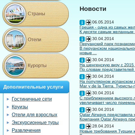
Новости
Страны
06.05.2014
Греция - одна из самых жел
К десяти самым желанным с
30.04.2014
Отели
Перуанский парк познакоми
В перуанском национальном
новые ...
30.04.2014
На шенгенскую визу с 2015
Курорты
По словам представителей 
30.04.2014
На популярном испанском к
Mar y de la Tierra. Туристы
Дополнительные услуги
30.04.2014
С приближением высокого л
Гостиничные сети
увеличивает число приемны
Круизы
30.04.2014
Отели для взрослых
Qatar Airways представила
Компания Qatar Airways пр
Экскурсионные туры
28.04.2014
Развлечения
Новые требования Турции к