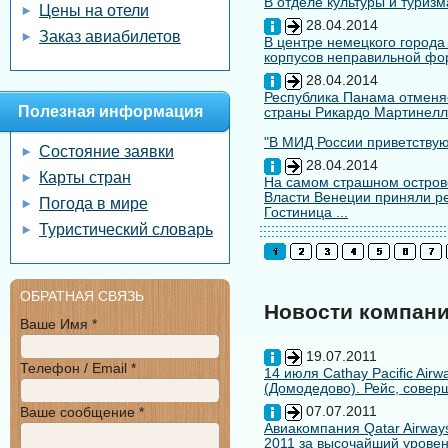
В отделе культуры и туризм
Цены на отели
28.04.2014
Заказ авиабилетов
В центре немецкого города
корпусов неправильной форм
28.04.2014
Республика Панама отменяе
Полезная информация
страны Рикардо Мартинелл
"В МИД России приветствуют
Состояние заявки
28.04.2014
Карты стран
На самом страшном остров
Власти Венеции приняли ре
Погода в мире
Гостиница ...
Туристический словарь
ОБРАТНАЯ СВЯЗЬ
Новости компан
Ваше Имя *
19.07.2011
Телефон / Email *
14 июля Cathay Pacific Air
(Домодедово). Рейс, совер
07.07.2011
Ваше сообщение *
Авиакомпания Qatar Airways
2011 за высочайший уровен